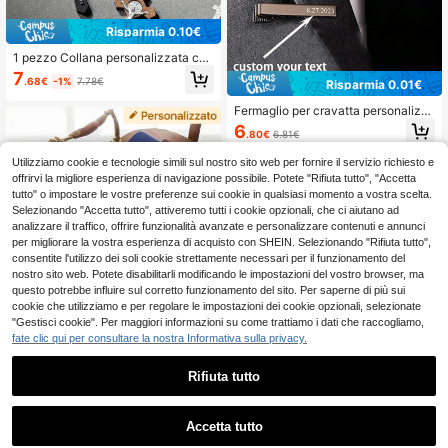
Risparmia 0.10€
1 pezzo Collana personalizzata con
foto a croce, collana commemorativ
7
.68€
-1%
7.78€
Risparmia 0.01€
a con perline, regalo per lei, ciondol
o a croce in legno di noce naturale,
Fermaglio per cravatta personalizz
un regalo personalizzato preparato
ato per uomo, in acciaio inossidabil
appositamente per lui/lei, anniversa
6
.80€
6.81€
e, incisione personalizzata disponib
rio
ile per iniziali o nomi, regalo ideale
Utilizziamo cookie e tecnologie simili sul nostro sito web per fornire il servizio richiesto e
per testimoni di nozze, durevole, stil
offrirvi la migliore esperienza di navigazione possibile. Potete "Rifiuta tutto", "Accetta
e Y2K, accessorio casual alla moda,
regalo perfetto per lui, amici, regalo
tutto" o impostare le vostre preferenze sui cookie in qualsiasi momento a vostra scelta.
per la festa del papà
Selezionando "Accetta tutto", attiveremo tutti i cookie opzionali, che ci aiutano ad
analizzare il traffico, offrire funzionalità avanzate e personalizzare contenuti e annunci
per migliorare la vostra esperienza di acquisto con SHEIN. Selezionando "Rifiuta tutto",
consentite l'utilizzo dei soli cookie strettamente necessari per il funzionamento del
nostro sito web. Potete disabilitarli modificando le impostazioni del vostro browser, ma
questo potrebbe influire sul corretto funzionamento del sito. Per saperne di più sui
cookie che utilizziamo e per regolare le impostazioni dei cookie opzionali, selezionate
"Gestisci cookie". Per maggiori informazioni su come trattiamo i dati che raccogliamo,
fate clic qui per consultare la nostra Informativa sulla privacy.
Rifiuta tutto
1
toppe per cravatta personalizzata c
0
on foto (solo motivo) - Cravatta ner
5
Accetta tutto
.92€
a alla moda, immagine personalizza