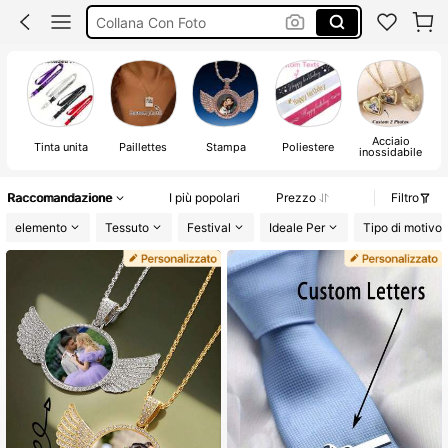
Collana Con Foto Personalizzata
Collana Uomo
Collana Personalizzata
Acciaio
Tinta unita
Paillettes
Stampa
Poliestere
S
inossidabile
Raccomandazione
I più popolari
Prezzo
Filtro
elemento
Tessuto
Festival
Ideale Per
Tipo di motivo