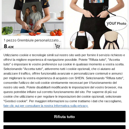
one. Professionale
1 pezzo Grembiule personalizzato -
Foto e testo personalizzati, adatto p
8
.42€
er cucina, famiglia, casalinga, comp
leanno, Ognissanti, Natale, Pasqua,
Utilizziamo cookie e tecnologie simili sul nostro sito web per fornire il servizio richiesto e
Festa della Mamma, Festa del Pap
offrirvi la migliore esperienza di navigazione possibile. Potete "Rifiuta tutto", "Accetta
à, Ringraziamento, San Valentino e
Grembiule da cucina nero in spugna
regali per matrimoni e festività
con stampa fotografica personalizz
tutto" o impostare le vostre preferenze sui cookie in qualsiasi momento a vostra scelta.
8
.48€
ata, grembiule moderno in poliester
Selezionando "Accetta tutto", attiveremo tutti i cookie opzionali, che ci aiutano ad
e resistente all'olio, grembiuli perso
analizzare il traffico, offrire funzionalità avanzate e personalizzare contenuti e annunci
nalizzati per coppie, grembiuli da c
per migliorare la vostra esperienza di acquisto con SHEIN. Selezionando "Rifiuta tutto",
ucina personalizzati, grembiuli per l
consentite l'utilizzo dei soli cookie strettamente necessari per il funzionamento del
a casa in stile nordico, abbigliament
nostro sito web. Potete disabilitarli modificando le impostazioni del vostro browser, ma
o da cucina personalizzato, grembi
questo potrebbe influire sul corretto funzionamento del sito. Per saperne di più sui
uli da chef antipolvere, grembiuli pe
r feste di matrimonio, armonia dome
cookie che utilizziamo e per regolare le impostazioni dei cookie opzionali, selezionate
stica.
"Gestisci cookie". Per maggiori informazioni su come trattiamo i dati che raccogliamo,
fate clic qui per consultare la nostra Informativa sulla privacy.
Rifiuta tutto
1
0