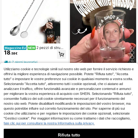
2 pezzi di strume
Magazzino EU
NEW
18
nti per mescolare cocktail in acciai
.58€
o inossidabile 304, cucchiaio per m
escolare con manico antiscivolo e p
13
4-7 giorni lavorativi
estello per cocktail e caffè
Utilizziamo cookie e tecnologie simili sul nostro sito web per fornire il servizio richiesto e
Calice da vino personalizzato, Cali
5
ce da vino per compleanno, Calice
offrirvi la migliore esperienza di navigazione possibile. Potete "Rifiuta tutto", "Accetta
.85€
da vino con foto personalizzata, Ca
tutto" o impostare le vostre preferenze sui cookie in qualsiasi momento a vostra scelta.
lice da vino divertente per festa di s
Selezionando "Accetta tutto", attiveremo tutti i cookie opzionali, che ci aiutano ad
ingle, Regali per feste, Calice da vin
analizzare il traffico, offrire funzionalità avanzate e personalizzare contenuti e annunci
o con volto dello sposo e della spos
per migliorare la vostra esperienza di acquisto con SHEIN. Selezionando "Rifiuta tutto",
a, Viaggio della fidanzata, Decorazi
consentite l'utilizzo dei soli cookie strettamente necessari per il funzionamento del
one autunnale per la casa, Famiglia,
nostro sito web. Potete disabilitarli modificando le impostazioni del vostro browser, ma
Regalo per la festa del papà, Matrim
onio, Anniversario, Regalo unico
questo potrebbe influire sul corretto funzionamento del sito. Per saperne di più sui
cookie che utilizziamo e per regolare le impostazioni dei cookie opzionali, selezionate
"Gestisci cookie". Per maggiori informazioni su come trattiamo i dati che raccogliamo,
fate clic qui per consultare la nostra Informativa sulla privacy.
Rifiuta tutto