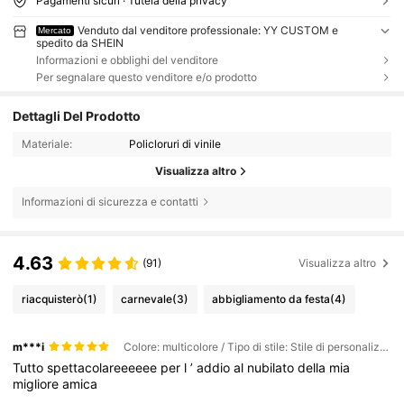
Pagamenti sicuri · Tutela della privacy
Venduto dal venditore professionale: YY CUSTOM e
Mercato
spedito da SHEIN
Informazioni e obblighi del venditore
Per segnalare questo venditore e/o prodotto
Dettagli Del Prodotto
Materiale:
Policloruri di vinile
Visualizza altro
Informazioni di sicurezza e contatti
4.63
(91)
Visualizza altro
riacquisterò
(1)
carnevale
(3)
abbigliamento da festa
(4)
m***i
Colore: multicolore / Tipo di stile: Stile di personalizzazione dell'immagine B / Misure: rosa rossa
Tutto
spettacolareeeeee
per
l
’
addio
al
nubilato
della
mia
migliore
amica