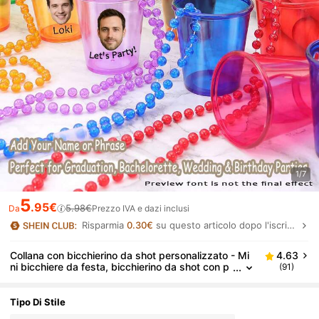
1/7
5
.95€
5.98€
Da
Prezzo IVA e dazi inclusi
Risparmia
0.30€
su questo articolo dopo l'iscrizione.
Collana con bicchierino da shot personalizzato - Mi
4.63
ni bicchiere da festa, bicchierino da shot con p
(91)
erline personalizzato, bicchierino da shot con te
sto personalizzato, collana con bicchierino da shot f
acile da pulire, bicchierino da shot non monouso, bo
Tipo Di Stile
mboniera per festa di laurea, regalo di matrimonio c