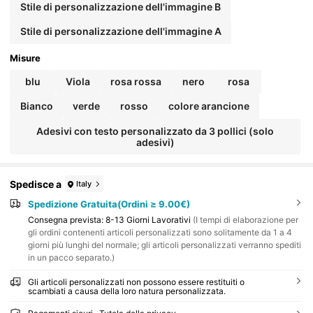
on bicchierino da shot, bicchierino da festa di addio
Stile di personalizzazione dell'immagine B
al nubilato, collana bomboniera per compleanno faci
le da pulire, accessorio colorato per festa di addio a
Stile di personalizzazione dell'immagine A
l nubilato, matrimonio o compleanno, pronto per la f
esta, accessori personalizzati
Misure
blu
Viola
rosa rossa
nero
rosa
Bianco
verde
rosso
colore arancione
Adesivi con testo personalizzato da 3 pollici (solo
adesivi)
Spedisce a
Italy
Spedizione Gratuita(Ordini ≥ 9.00€)
Consegna prevista:
8-13 Giorni Lavorativi
(I tempi di elaborazione per
gli ordini contenenti articoli personalizzati sono solitamente da 1 a 4
giorni più lunghi del normale; gli articoli personalizzati verranno spediti
in un pacco separato.)
Gli articoli personalizzati non possono essere restituiti o
scambiati a causa della loro natura personalizzata.