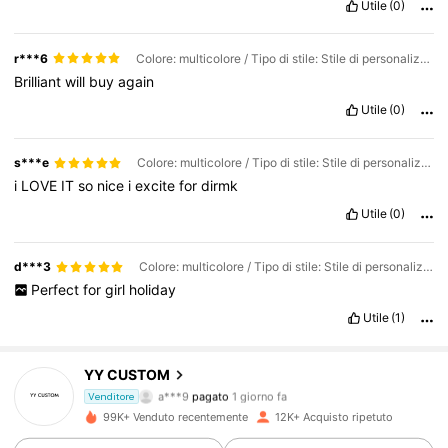
Utile
(0)
r***6
Colore: multicolore / Tipo di stile: Stile di personalizzazione dell'immagine A / Misure: nero
Brilliant
will
buy
again
Utile
(0)
s***e
Colore: multicolore / Tipo di stile: Stile di personalizzazione dell'immagine B / Misure: rosa
i
LOVE
IT
so
nice
i
excite
for
dirmk
Utile
(0)
d***3
Colore: multicolore / Tipo di stile: Stile di personalizzazione dell'immagine A / Misure: verde
Perfect
for
girl
holiday
Utile
(1)
YY CUSTOM
2.6K Follower
4.73
a***9
pagato
1 giorno fa
Venditore
m***2
segue
8 ore fa
99K+ Venduto recentemente
12K+ Acquisto ripetuto
2.6K Follower
4.73