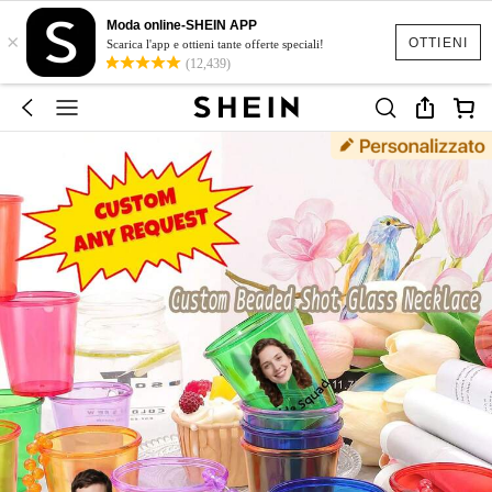
Moda online-SHEIN APP
×
OTTIENI
Scarica l'app e ottieni tante offerte speciali!
(12,439)