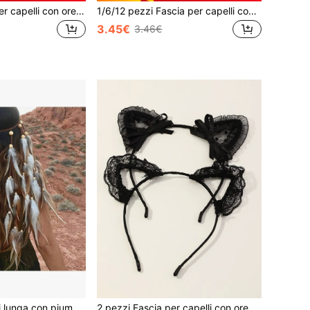
1 pezzo Fascia per capelli con orecchie di topo cartoni animati carina - Accessorio perfetto per feste a tema animali, costume e accessorio
1/6/12 pezzi Fascia per capelli con antenne da ape carina, accessorio accattivante per feste, esibizioni festive ed eventi a tema! Presenta uno schema di colori classico giallo e nero con adorabili pompon gialli, ricreando vividamente l'immagine carina di una piccola ape, adatto sia per uomini che per donne. Il design della fascia include versioni regolari e aggiornate con corona d'oro, soddisfacendo diverse esigenze di abbigliamento.
3.45€
3.46€
in Boho Copricapo da costume
Fascia per capelli lunga con piume stile bohémien, accessorio per capelli con piume, scialle lungo da corsa di cavalli
2 pezzi Fascia per capelli con orecchie di gatto in pizzo a tema cartoni animati per donne, accessori per capelli da gatto carini in stile giapponese, adatti per Ognissanti