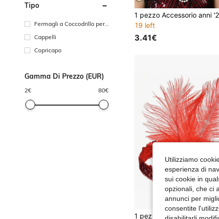
Tipo
Fermagli a Coccodrillo per
19 left
Capelli
3.41€
Cappelli
Copricapo
Gamma Di Prezzo (EUR)
2
€
80
€
Utilizziamo cookie 
esperienza di navi
sui cookie in qual
opzionali, che ci 
annunci per migli
consentite l'utili
disabilitarli modi