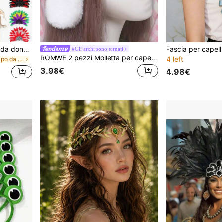
in Nero Copricapo da costume
1 pezzo Fascia per capelli da donna con piume e paillettes, copricapo da carnevale, accessorio per capelli da festa, decorazione per costumi/danza
#Gli archi sono tornati
in Nero Copricapo da costume
in Nero Copricapo da costume
ROMWE 2 pezzi Molletta per capelli con decorazione a orecchie di coniglio e fiocco, per San Valentino
4 left
in Nero Copricapo da costume
3.98€
4.98€