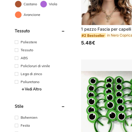
Castano
Viola
Arancione
#2 Bestseller
(100+)
Tessuto
#2 Bestseller
#2 Bestseller
(100+)
(100+)
#2 Bestseller
Poliestere
5.48€
(100+)
Tessuto
ABS
Policloruri di vinile
Lega di zinco
Poliuretano
Vedi Altro
Stile
Bohemien
Festa