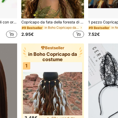
in Boho Copricapo da costume
#9 Bestseller
#9 Bestseller
31 left
2 left
1/3 pezzi Fascia per capelli con orecchie da rana carina, fascia in peluche verde, costume di Ognissanti, accessorio per festival musicali, cosplay (Rana - Verde scuro)
Copricapo da fata della foresta di wintergreen, fascia per capelli da ninfa della foresta con foglie verdi e gemme, accessorio cosplay per festival rinascimentali, adatto per outfit estivi e feste
in Boho Copricapo da costume
in Boho Copricapo da costume
#9 Bestseller
#9 Bestseller
#9 Bestseller
#9 Bestseller
31 left
31 left
2 left
2 left
in Boho Copricapo da costume
#9 Bestseller
#9 Bestseller
2.95€
7.52€
31 left
2 left
Bestseller
in Boho Copricapo da
costume
1
3.48€