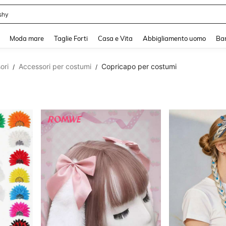
shy
and down arrow keys to navigate search Recente ricerca and Cerca e Trova. Pres
Moda mare
Taglie Forti
Casa e Vita
Abbigliamento uomo
Ba
ori
Accessori per costumi
Copricapo per costumi
/
/