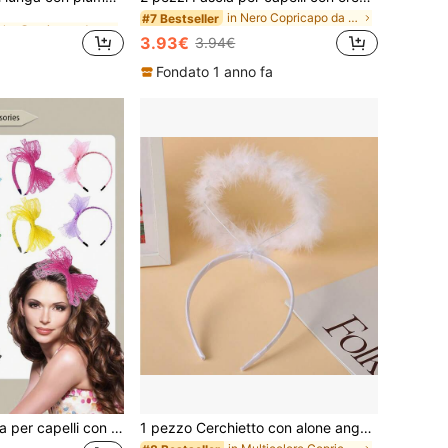
in Boho Copricapo da costume
in Boho Copricapo da costume
in Nero Copricapo da costume
#7 Bestseller
3.93€
3.94€
in Boho Copricapo da costume
Fondato 1 anno fa
1/2/3 pezzi Fascia per capelli con fiocco in pizzo stile anni '50, Cappello da donna con velo di piume per il Kentucky Derby, Tea festa, Ognissanti, accessori retrò anni '80, Fascia per capelli in pizzo
1 pezzo Cerchietto con alone angelico in piume, cerchietto con alone bianco, accessori per costumi di Ognissanti e Natale, accessori per feste, adatto per adulti e adolescenti da indossare ad Ognissanti e Natale.