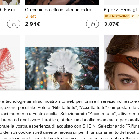
1 pezzo Accessorio anni '20 Fascia per capelli con piume artificiali e paillettes, Adatto per feste a tema, feste cocktail, balli, decorazioni per matrimoni, spettacoli teatrali, tè pomeridiani, feste
Orecchie da elfo in silicone extra lunghe - punte orecchie da fata pixy realistiche e morbide, accessori riutilizzabili per costumi cosplay per Ognissanti, anime, feste in maschera e fotografia
6 left
#3 Bestseller
2.94€
3.87€
e tecnologie simili sul nostro sito web per fornire il servizio richiesto e o
gazione possibile. Potete "Rifiuta tutto", "Accetta tutto" o impostare le
siasi momento a vostra scelta. Selezionando "Accetta tutto", attiveremo t
aiutano ad analizzare il traffico, offrire funzionalità avanzate e personal
orare la vostra esperienza di acquisto con SHEIN. Selezionando "Rifiuta
zzo dei soli cookie strettamente necessari per il funzionamento del nostr
1 pezzo Fascia per capelli con piume stile anni '20 per donna, copricapo elegante in poliestere con paillettes e piume per feste in maschera, accessorio vintage per costumi
Copricapo da donna con piume, copricapo con piume e paillettes, copricapo da carnevale, accessorio da costume per ballerina, per Ognissanti
ficando le impostazioni del vostro browser, ma questo potrebbe influire s