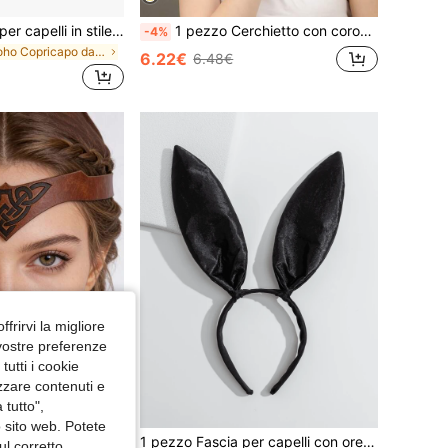
6 pezzi Fermagli per capelli in stile bohémien con piume artificiali - Con bottone a scatto e design con nappine, aggiungendo un'atmosfera bohémien alle acconciature quotidiane delle donne
1 pezzo Cerchietto con corona dorata della Vergine Maria, accessorio per costumi per eventi e feste di Ognissanti
-4%
in Boho Copricapo da costume
6.22€
6.48€
ffrirvi la migliore
 vostre preferenze
utti i cookie
izzare contenuti e
 tutto",
o sito web. Potete
1 pezzo Copricapo medievale in finta pelle, fascia regolabile retrò fantasy unisex, accessori cosplay vichinghi per Halloween e fiera rinascimentale
1 pezzo Fascia per capelli con orecchie da coniglio in raso, adatta per costumi di feste e vacanze
ul corretto