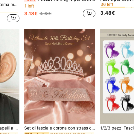
36 left
in Boho Copricapo da costume
Copricapo fatto a mano a tema marino, fascia per capelli con corona di stelle marine e conchiglie per principessa, festa di compleanno, performance a tema oceano, Ognissanti
#8 Bestseller
#8 Bestseller
1 left
36 left
36 left
in Boho Copricapo da costume
in Boho Copricapo da costume
3.48€
3.18€
3.98€
#8 Bestseller
36 left
in Boho Copricapo da costume
Divertente fermaglio per capelli a forma di orecchio gigante, fascia per capelli in silicone con orecchie grandi e realistiche, accessorio per costume da festa, decorazione creativa per feste, accessorio per esibizioni sul palco, accessorio per costumi, forniture per eventi divertenti, adatto per feste, vacanze e cosplay, regalo divertente per famiglia e amici
Set di fascia e corona con strass color oro rosa, numeri da 30 a 100 anni, 2 pezzi, per feste di donne