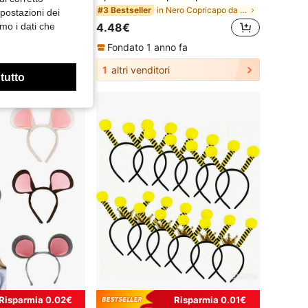
in Nero Copricapo da costume
#3 Bestseller
mpostazioni dei
4.48€
mo i dati che
Fondato 1 anno fa
1
altri venditori
 tutto
Risparmia 0.02€
Risparmia 0.01€