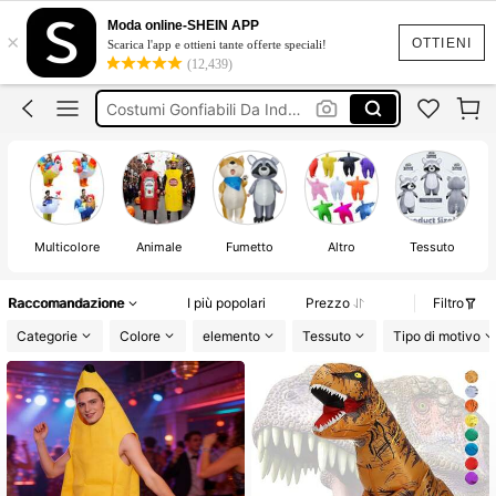
Costume Gonfiabile
Moda online-SHEIN APP
×
Costumi Gonfiabili
OTTIENI
Scarica l'app e ottieni tante offerte speciali!
(12,439)
Costumi Divertenti
Costumi Gonfiabili Da Indossare
Costumi Gonfiabili Divertenti
Costume Gonfiabile
Multicolore
Animale
Fumetto
Altro
Tessuto
Raccomandazione
I più popolari
Prezzo
Filtro
Categorie
Colore
elemento
Tessuto
Tipo di motivo