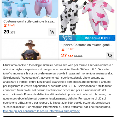
Costume gonfiabile carino e bizzarr
o per adulti, costume finto rosa e bl
8 left
u per uomo e donna, set per Ogniss
29
anti, carnevale, festa e gioco di ruol
.37€
o
Risparmia 0.02€
1 pezzo Costume da mucca gonfiab
ile carino, costume da indossare a t
33 left
utto il corpo, accessorio per perform
27
ance, tema fattoria per Pasqua, fest
.84€
27.86€
a di Ognissanti
Utilizziamo cookie e tecnologie simili sul nostro sito web per fornire il servizio richiesto e
offrirvi la migliore esperienza di navigazione possibile. Potete "Rifiuta tutto", "Accetta
tutto" o impostare le vostre preferenze sui cookie in qualsiasi momento a vostra scelta.
Selezionando "Accetta tutto", attiveremo tutti i cookie opzionali, che ci aiutano ad
analizzare il traffico, offrire funzionalità avanzate e personalizzare contenuti e annunci
per migliorare la vostra esperienza di acquisto con SHEIN. Selezionando "Rifiuta tutto",
consentite l'utilizzo dei soli cookie strettamente necessari per il funzionamento del
nostro sito web. Potete disabilitarli modificando le impostazioni del vostro browser, ma
Costume gonfiabile da King Ko
questo potrebbe influire sul corretto funzionamento del sito. Per saperne di più sui
NEW
ng Orangutan, costume da cosplay,
cookie che utilizziamo e per regolare le impostazioni dei cookie opzionali, selezionate
28
.93€
mascotte animale scimmia per Ogni
"Gestisci cookie". Per maggiori informazioni su come trattiamo i dati che raccogliamo,
ssanti, Purim e carnevale
fate clic qui per consultare la nostra Informativa sulla privacy.
1
0