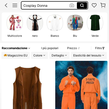
Vestito Medievale Donna
Poliziotta Costume
Costume
Multicolore
nero
Bianco
Blu
Verde
Raccomandazione
I più popolari
Prezzo
Filtro
Magazzino EU
Colore
Dettaglio
Elasticità del tessuto