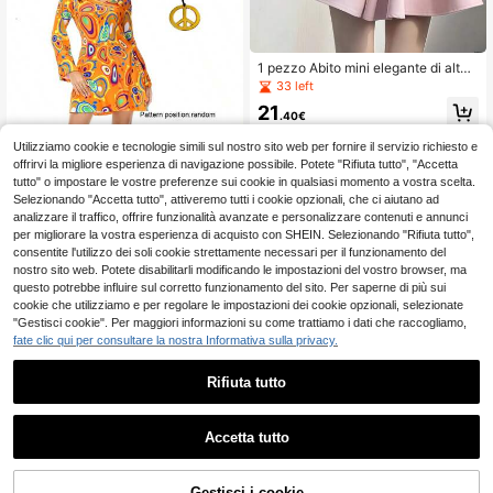
1 pezzo Abito mini elegante di alta
gamma stile palazzo retrò francese
33 left
dolce & piccante autunnale
21
.40€
Utilizziamo cookie e tecnologie simili sul nostro sito web per fornire il servizio richiesto e
Risparmia 0.09€
offrirvi la migliore esperienza di navigazione possibile. Potete "Rifiuta tutto", "Accetta
tutto" o impostare le vostre preferenze sui cookie in qualsiasi momento a vostra scelta.
Outfit hippie vintage anni '70, inclu
Selezionando "Accetta tutto", attiveremo tutti i cookie opzionali, che ci aiutano ad
de collana e orecchini, stile vintage
14
.70€
14.79€
analizzare il traffico, offrire funzionalità avanzate e personalizzare contenuti e annunci
autunnale
per migliorare la vostra esperienza di acquisto con SHEIN. Selezionando "Rifiuta tutto",
consentite l'utilizzo dei soli cookie strettamente necessari per il funzionamento del
nostro sito web. Potete disabilitarli modificando le impostazioni del vostro browser, ma
questo potrebbe influire sul corretto funzionamento del sito. Per saperne di più sui
cookie che utilizziamo e per regolare le impostazioni dei cookie opzionali, selezionate
"Gestisci cookie". Per maggiori informazioni su come trattiamo i dati che raccogliamo,
fate clic qui per consultare la nostra Informativa sulla privacy.
Rifiuta tutto
1
0
Accetta tutto
Risparmia 0.01€
Completo sportivo vintage anni '80
disco hip hop top e pantaloni outfit
Gestisci i cookie