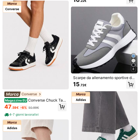
.22€
omode e antiscivolo con lacci, adat
te per attività all'aperto [Versioni m
ultiple, differenze spiegate nelle im
magini]
8
Scarpe da allenamento sportive da
uomo con design a strisce, ottima tr
15
.72€
Risparmia 4.95€
azione. Disponibili nei colori nero, b
ianco e verde. Adatte per tutte le st
Converse
Converse
Converse
agioni, in particolare per attività di t
rekking e corsa. Nota: questo mode
Converse Chuck Tayl
Magazzino EU
Converse Scarpe sportiv
Converse Scarpe spor
Magazzino EU
llo ha una punta relativamente spa
or All Star Lift Hi Men's Casual Athl
62
e casual da uomo
tive casual da uomo
47
64
.30€
.59€
-6%
50.99€
ziosa, quindi la taglia potrebbe risul
.35€
-7%
69.30€
etic Shoes Versatile Stylish Cushio
RRP: 99.00€
tare leggermente ampia.
ned Gym Commuting Training Tan
4-7 giorni lavorativi
A12203C