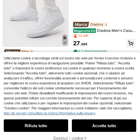
Scarpe sportive da uomo, scarpe da
corsa casual in rete traspirante, sca
25
Diadora
.43€
rpe vulcanizzate leggere con lacci,
Diadora Men's Casual
scarpe sportive da passeggio
Magazzino EU
6
Athletic Shoes Snug Fit Padded Bre
12 left
athable Training Travel Running 50
Scarpe da running su strada da uom
27
1180368-C7780
.36€
o, scarpe sportive casual leggere - i
21
.11€
n materiale di rete, suola antiscivolo
4-7 giorni lavorativi
Nike
e durevole adatta per corsa, allena
Nike Court Vision Me
mento in palestra - modello unisex
Magazzino EU
Utilizziamo cookie e tecnologie simili sul nostro sito web per fornire il servizio richiesto e
n's Casual Athletic Shoes Lace-Up
con lacci, design sportivo alla mod
56
offrirvi la migliore esperienza di navigazione possibile. Potete "Rifiuta tutto", "Accetta
.24€
-6%
59.98€
Heritage Flexible Gym Commuting
a, fodera in tessuto confortevole
tutto" o impostare le vostre preferenze sui cookie in qualsiasi momento a vostra scelta.
Training White DN3577-100
4-7 giorni lavorativi
Selezionando "Accetta tutto", attiveremo tutti i cookie opzionali, che ci aiutano ad
analizzare il traffico, offrire funzionalità avanzate e personalizzare contenuti e annunci
per migliorare la vostra esperienza di acquisto con SHEIN. Selezionando "Rifiuta tutto",
consentite l'utilizzo dei soli cookie strettamente necessari per il funzionamento del
nostro sito web. Potete disabilitarli modificando le impostazioni del vostro browser, ma
questo potrebbe influire sul corretto funzionamento del sito. Per saperne di più sui
cookie che utilizziamo e per regolare le impostazioni dei cookie opzionali, selezionate
"Gestisci cookie". Per maggiori informazioni su come trattiamo i dati che raccogliamo,
fate clic qui per consultare la nostra Informativa sulla privacy.
Mostra articoli simili in magazzino
Vedi Tutto
Risparmia 13.08€
Risparmia 0.13€
Rifiuta tutto
Accetta tutto
Ci dispiace, questo prodotto è esaurito
scarpi sportivi casual alla moda da
Converse
4
uomo
11
Converse Scarpe spor
Magazzino EU
.85€
-1%
11.98€
59
tive casual da uomo
Gestisci i cookie
ESAURITO
.95€
-17%
73.03€