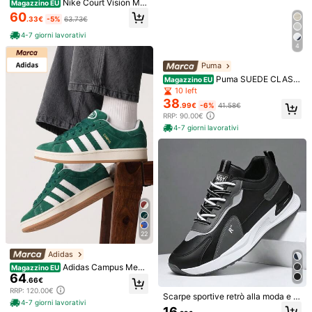
Nike Court Vision Me
Magazzino EU
n's Casual Athletic Shoes Flexible
60
.33€
-5%
63.73€
Rubber Outsole Lightweight Gym C
Spedisce a
Italy
ommuting Training Black DH2987-
4-7 giorni lavorativi
101
Spedizione Gratuita
4
Consegna prevista:
6-11 Giorni Lavorativi
Puma
Puma SUEDE CLASSI
Magazzino EU
Resi gratuiti entro 30 giorni
C Men's Casual Athletic Shoes Lac
10 left
e-Up Heritage Flexible Casual Wee
38
.99€
-6%
41.58€
Pagamenti sicuri · Tutela della privacy
kend Walking White 380190-43
RRP: 90.00€
4-7 giorni lavorativi
Per segnalare questo venditore e/o prodotto
Dettagli Del Prodotto
Colore:
A12976C
Visualizza altro
Informazioni di sicurezza e contatti
22
Adidas
Adidas Campus Me
Magazzino EU
Ti Può Anche Piacere
64
n's Casual Athletic Shoes Rubber O
.66€
utsole Lightweight Snug Fit Shoppi
RRP: 120.00€
Raccomandazione
Borse & Valigie
Scarpe
Uomini
Casa & Vit
ng Daily Weekend White H03472
Scarpe sportive retrò alla moda e tr
4-7 giorni lavorativi
aspiranti per uomo, scarpe casual c
16