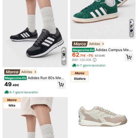
6
Adidas
Sneaker ammortizzate con rete sfu
Adidas Campus Me
Magazzino EU
mata, unisex, scarpe di moda per co
11
62
n's Casual Athletic Shoes Rubber O
.59€
.71€
-7%
67.54€
ppie, scarpe da running leggere e a
utsole Lightweight Snug Fit Shoppi
ntiscivolo, sneaker chunky versatili
RRP: 120.00€
ng Daily Weekend White H03472
12
4-7 giorni lavorativi
Scarpe da running su strada con cu
Adidas
scinetto d'aria per uomo - Sneaker f
17
Adidas Run 80s Me
.25€
Magazzino EU
itness ammortizzanti, suola in EVA/
n's Casual Athletic Shoes Padded
gomma stabile e antiscivolo - Scarp
49
.49€
Breathable Sporty Gym Commuting
e da allenamento leggere adatte pe
Training Black ID1260
r maratona, jogging, uso quotidiano
4-7 giorni lavorativi
- Design con accenti nero/blu/viola,
motivo dinamico, supporto ammorti
zzante, scarpe sportive ad alte pres
tazioni, stile di vita energico