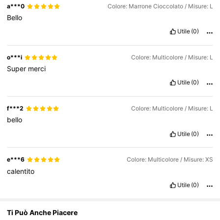
a***0
Colore: Marrone Cioccolato / Misure: L
Bello
354K Follower
4.75
Utile
(0)
354K Follower
4.75
o***i
Colore: Multicolore / Misure: L
Super
merci
Utile
(0)
354K Follower
4.75
f***2
Colore: Multicolore / Misure: L
bello
Utile
(0)
e***6
Colore: Multicolore / Misure: XS
calentito
Utile
(0)
Ti Può Anche Piacere