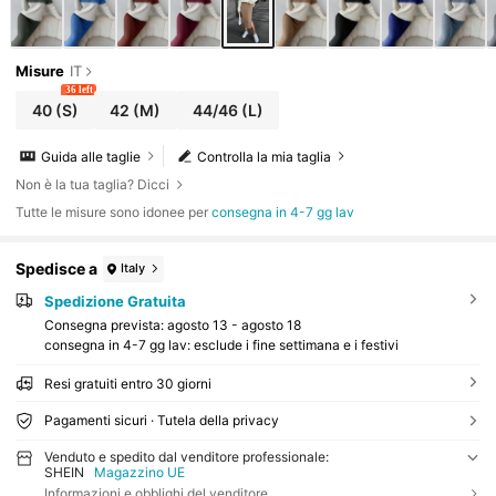
Misure
IT
36 left
40
(S)
42
(M)
44/46
(L)
Guida alle taglie
Controlla la mia taglia
Non è la tua taglia? Dicci
Tutte le misure sono idonee per
consegna in 4-7 gg lav
Spedisce a
Italy
Spedizione Gratuita
Consegna prevista:
agosto 13 - agosto 18
consegna in 4-7 gg lav: esclude i fine settimana e i festivi
Resi gratuiti entro 30 giorni
Pagamenti sicuri · Tutela della privacy
Venduto e spedito dal venditore professionale:
SHEIN
Magazzino UE
Informazioni e obblighi del venditore