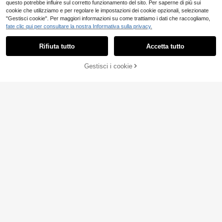
questo potrebbe influire sul corretto funzionamento del sito. Per saperne di più sui
cookie che utilizziamo e per regolare le impostazioni dei cookie opzionali, selezionate
"Gestisci cookie". Per maggiori informazioni su come trattiamo i dati che raccogliamo,
fate clic qui per consultare la nostra Informativa sulla privacy.
Rifiuta tutto
Accetta tutto
15
AGGIUNGI AL
Gestisci i cookie
COMPRA ORA
CARRELLO
Breezaya
SHEIN Holidaya Nuov
Magazzino EU
Bóhologie
o set casual da donna primavera/es
18
Bóhologie Set di magli
Magazzino EU
.48€
tate da spiaggia/vacanza, compost
one e gonna in maglia color marron
34 left
o da cardigan a polo con colletto a
4-7 giorni lavorativi
e mocha
contrasto, orlo rilassato e retrò, desi
27
.48€
gn morbido e confortevole di alta qu
alità, e pantaloncini con coulisse, c
4-7 giorni lavorativi
olore albicocca, texture traforata