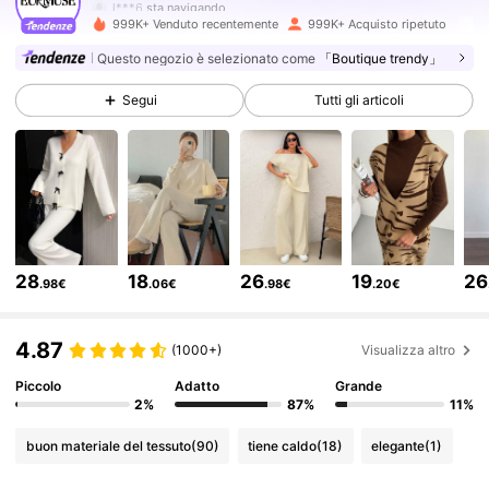
l***6
sta navigando
354K Follower
4.75
999K+ Venduto recentemente
999K+ Acquisto ripetuto
Questo negozio è selezionato come
「Boutique trendy」
354K Follower
4.75
Segui
Tutti gli articoli
354K Follower
4.75
354K Follower
4.75
28
18
26
19
26
.98€
.06€
.98€
.20€
354K Follower
4.75
4.87
(1000+)
Visualizza altro
354K Follower
4.75
Piccolo
Adatto
Grande
2%
87%
11%
buon materiale del tessuto
(90)
tiene caldo
(18)
elegante
(1)
354K Follower
4.75