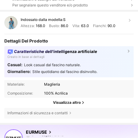
Per segnalare questo venditore e/o prodotto
Indossato dalla modella:
S
Altezza:
168.0
Busto:
86.0
Vita:
63.0
Fianchi:
90.0
Dettagli Del Prodotto
Caratteristiche dell'intelligenza artificiale
Creato in base ai dettagli
Casual:
Look casual dal fascino naturale.
Giornaliero:
Stile quotidiano dal fascino disinvolto.
Materiale:
Maglieria
Composizione:
100% Acrilica
Visualizza altro
Informazioni di sicurezza e contatti
354K Follower
4.75
EURMUSE