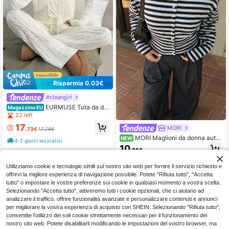
Risparmia 0.03€
#cleangirl
EURMUSE Tuta da do
Magazzino EU
nna composta da pullover con capp
22 left
uccio e pantaloni a tinta unita, con
17
MORI
motivo a maglia a cavo e lacci
.73€
17.76€
MORI Maglioni da donna autu
NEW
4-7 giorni lavorativi
nno inverno Y2K marrone e azzurro
10
.86€
a righe girocollo con bottoni manich
e lunghe vestibilità aderente cardig
an in maglia top outfit per il ritorno a
Utilizziamo cookie e tecnologie simili sul nostro sito web per fornire il servizio richiesto e
scuola
offrirvi la migliore esperienza di navigazione possibile. Potete "Rifiuta tutto", "Accetta
tutto" o impostare le vostre preferenze sui cookie in qualsiasi momento a vostra scelta.
Selezionando "Accetta tutto", attiveremo tutti i cookie opzionali, che ci aiutano ad
analizzare il traffico, offrire funzionalità avanzate e personalizzare contenuti e annunci
per migliorare la vostra esperienza di acquisto con SHEIN. Selezionando "Rifiuta tutto",
consentite l'utilizzo dei soli cookie strettamente necessari per il funzionamento del
nostro sito web. Potete disabilitarli modificando le impostazioni del vostro browser, ma