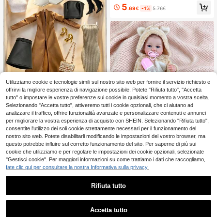
cata, collezionata e utilizzata come
5
oggetto decorativo. È un ottimo reg
.69€
-1%
5.76€
alo per compleanni, Natale o Capod
anno.
Utilizziamo cookie e tecnologie simili sul nostro sito web per fornire il servizio richiesto e
offrirvi la migliore esperienza di navigazione possibile. Potete "Rifiuta tutto", "Accetta
Set di abbigliamento di lusso p
NEW
er bambole in più pezzi, progettato
tutto" o impostare le vostre preferenze sui cookie in qualsiasi momento a vostra scelta.
14
.59€
per gli appassionati di moda, abbina
Selezionando "Accetta tutto", attiveremo tutti i cookie opzionali, che ci aiutano ad
to ad accessori raffinati, adatto per
analizzare il traffico, offrire funzionalità avanzate e personalizzare contenuti e annunci
varie occasioni. Adatto per bambole
per migliorare la vostra esperienza di acquisto con SHEIN. Selezionando "Rifiuta tutto",
da 11,5-12 pollici, abiti per bambole
consentite l'utilizzo dei soli cookie strettamente necessari per il funzionamento del
Bambola da simulazione sorridente
BJD 1/6, può essere utilizzato come
nostro sito web. Potete disabilitarli modificando le impostazioni del vostro browser, ma
lavabile da circa 50 cm, compagna
regalo per le vacanze.
2 left
questo potrebbe influire sul corretto funzionamento del sito. Per saperne di più sui
di giochi per casa delle bambole, re
41
galo da collezione
cookie che utilizziamo e per regolare le impostazioni dei cookie opzionali, selezionate
.25€
"Gestisci cookie". Per maggiori informazioni su come trattiamo i dati che raccogliamo,
fate clic qui per consultare la nostra Informativa sulla privacy.
Rifiuta tutto
1
0
Accetta tutto