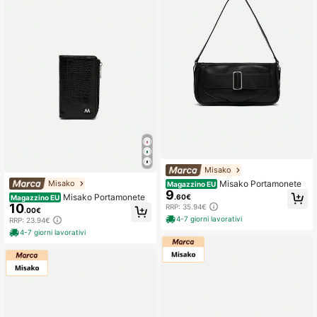
Misako
Misako Portamonete
Misako
Magazzino EU
9
Misako Portamonete
.60€
Magazzino EU
10
RRP: 35.94€
.00€
4-7 giorni lavorativi
RRP: 23.94€
4-7 giorni lavorativi