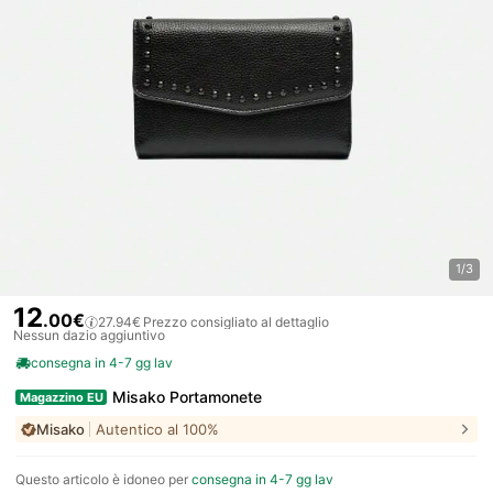
1/3
12
.00€
27.94€
Prezzo consigliato al dettaglio
Nessun dazio aggiuntivo
consegna in 4-7 gg lav
Misako Portamonete
Magazzino EU
Misako
Autentico al 100%
Questo articolo è idoneo per
consegna in 4-7 gg lav