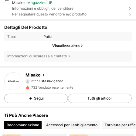
Misako
Magazzino UE
Informazioni e obblighi del venditore
Per segnalare questo venditore e/o prodotto
Dettagli Del Prodotto
Tipo:
Patta
Visualizza altro
Informazioni di sicurezza e contatti
987 Follower
4.81
Misako
n***a
sta navigando
987 Follower
4.81
732 Venduto recentemente
987 Follower
4.81
Segui
Tutti gli articoli
987 Follower
4.81
Ti Può Anche Piacere
Raccomandazione
Accessori per l'abbigliamento
Forniture per uffi
987 Follower
4.81