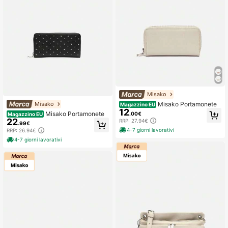
Misako
Misako Portamonete
Misako
Magazzino EU
12
Misako Portamonete
.00€
Magazzino EU
22
RRP: 27.94€
.99€
4-7 giorni lavorativi
RRP: 26.94€
4-7 giorni lavorativi