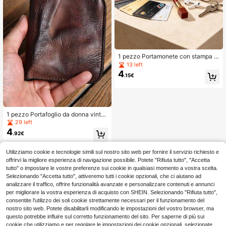
1 pezzo Portamonete con stampa le
opardata, Portafoglio da donna, Bor
13 left
sa piccola per rossetto, Portamonet
4
.15€
e con tasca, Portafoglio piccolo con
cerniera per carte, Portafoglio, Moti
vo casuale
1 pezzo Portafoglio da donna vinta
ge fatto a mano in vera pelle, pelle
29 left
bovina di prima qualità, portafoglio
4
.92€
corto da uomo, fibbia colorata lavab
ile, porta carte di credito verticale, p
ortafoglio uomo NZPJ, portafoglio m
Utilizziamo cookie e tecnologie simili sul nostro sito web per fornire il servizio richiesto e
ini, portafoglio uomo, portafoglio pic
offrirvi la migliore esperienza di navigazione possibile. Potete "Rifiuta tutto", "Accetta
colo in vera pelle, porta carte di cre
tutto" o impostare le vostre preferenze sui cookie in qualsiasi momento a vostra scelta.
dito, portamonete, regalo da uomo, r
Selezionando "Accetta tutto", attiveremo tutti i cookie opzionali, che ci aiutano ad
egalo di Natale, accessorio
analizzare il traffico, offrire funzionalità avanzate e personalizzare contenuti e annunci
per migliorare la vostra esperienza di acquisto con SHEIN. Selezionando "Rifiuta tutto",
consentite l'utilizzo dei soli cookie strettamente necessari per il funzionamento del
nostro sito web. Potete disabilitarli modificando le impostazioni del vostro browser, ma
questo potrebbe influire sul corretto funzionamento del sito. Per saperne di più sui
cookie che utilizziamo e per regolare le impostazioni dei cookie opzionali, selezionate