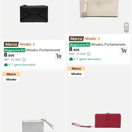
Misako
Misako Portamonete
Misako
Magazzino EU
8
Misako Portamonete
.40€
Magazzino EU
8
RRP: 31.94€
.00€
4-7 giorni lavorativi
RRP: 20.99€
4-7 giorni lavorativi