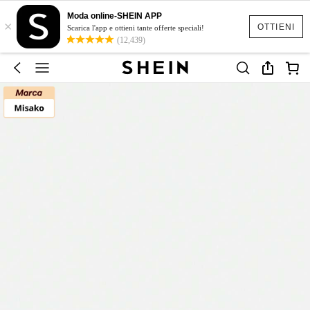
Moda online-SHEIN APP
×
OTTIENI
Scarica l'app e ottieni tante offerte speciali!
(12,439)