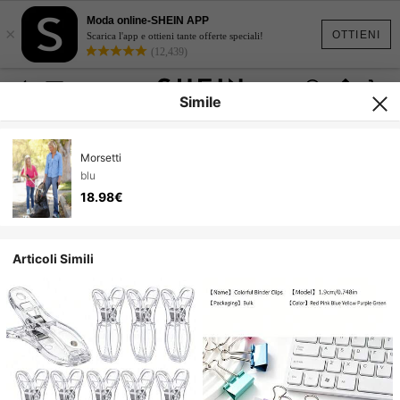
Moda online-SHEIN APP
×
OTTIENI
Scarica l'app e ottieni tante offerte speciali!
(12,439)
Simile
Morsetti
blu
18.98€
Articoli Simili