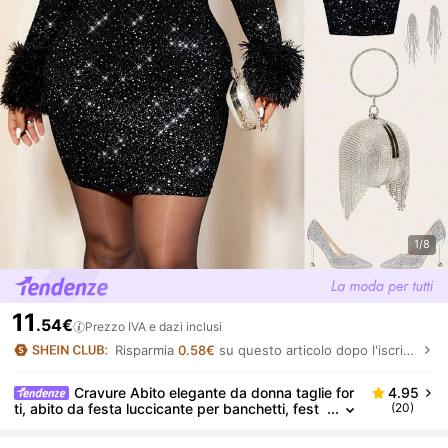
1/8
11
.54€
Prezzo IVA e dazi inclusi
Risparmia
0.58€
su questo articolo dopo l'iscrizione.
Cravure Abito elegante da donna taglie for
4.95
ti, abito da festa luccicante per banchetti, fest
(20)
e, raduni, riflettori, stile da regina, sexy spalle s
coperte, decorazione in pelliccia maniche lunghe su