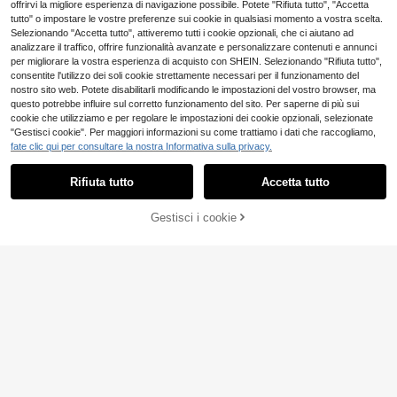
offrirvi la migliore esperienza di navigazione possibile. Potete "Rifiuta tutto", "Accetta
tutto" o impostare le vostre preferenze sui cookie in qualsiasi momento a vostra scelta.
Selezionando "Accetta tutto", attiveremo tutti i cookie opzionali, che ci aiutano ad
analizzare il traffico, offrire funzionalità avanzate e personalizzare contenuti e annunci
per migliorare la vostra esperienza di acquisto con SHEIN. Selezionando "Rifiuta tutto",
consentite l'utilizzo dei soli cookie strettamente necessari per il funzionamento del
nostro sito web. Potete disabilitarli modificando le impostazioni del vostro browser, ma
questo potrebbe influire sul corretto funzionamento del sito. Per saperne di più sui
cookie che utilizziamo e per regolare le impostazioni dei cookie opzionali, selezionate
"Gestisci cookie". Per maggiori informazioni su come trattiamo i dati che raccogliamo,
fate clic qui per consultare la nostra Informativa sulla privacy.
Rifiuta tutto
Accetta tutto
17
Gestisci i cookie
AGGIUNGI AL CARRELLO
Risparmia 4.97€
Sweetra CURVE
SHEIN Clasi Vestito a
Sweetra Abito da festa elegante e r
Magazzino EU
sottoveste elegante con stampa a p
etrò da donna taglie forti, con scollo
13 left
9
.27€
-34%
14.24€
ois di taglia comoda, per l'estate
a una spalla, in velluto con pizzo a
10
contrasto, vita asimmetrica plissett
.38€
4-7 giorni lavorativi
ata, adatto per primavera ed estate.
Abito da festa, a cuore, a labbra, ros
so, San Valentino, vestito regolare,
vestito aderente, vestito da ballo, v
estito in pizzo, adatto per tutte le st
agioni