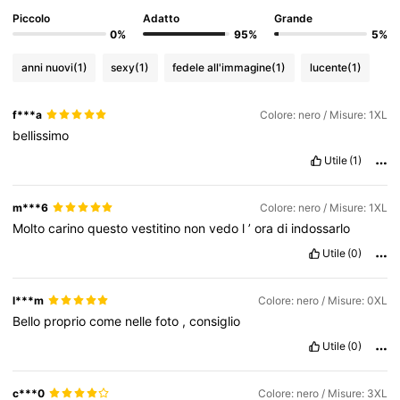
Piccolo
Adatto
Grande
121K Follower
4.74
0%
95%
5%
anni nuovi
(1)
sexy
(1)
fedele all'immagine
(1)
lucente
(1)
121K Follower
4.74
f***a
Colore: nero / Misure: 1XL
bellissimo
121K Follower
4.74
Utile
(1)
121K Follower
4.74
m***6
Colore: nero / Misure: 1XL
Molto
carino
questo
vestitino
non
vedo
l
’
ora
di
indossarlo
Utile
(0)
121K Follower
4.74
l***m
Colore: nero / Misure: 0XL
Bello
proprio
come
nelle
foto
,
consiglio
Utile
(0)
c***0
Colore: nero / Misure: 3XL