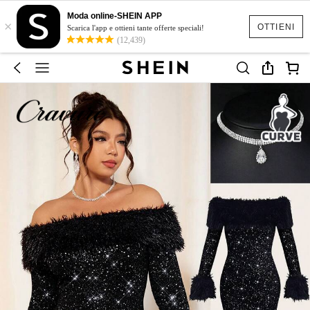
Moda online-SHEIN APP
×
OTTIENI
Scarica l'app e ottieni tante offerte speciali!
(12,439)