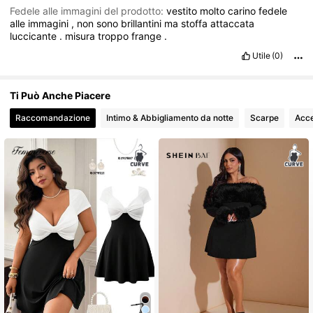
Fedele alle immagini del prodotto:
vestito
molto
carino
fedele
alle
immagini
,
non
sono
brillantini
ma
stoffa
attaccata
luccicante
.
misura
troppo
frange
.
Utile
(0)
Ti Può Anche Piacere
Raccomandazione
Intimo & Abbigliamento da notte
Scarpe
Acce