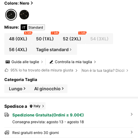
per corto, abito nero luccicante sexy super corto
Colore: Nero
Misure
:
IT
Standard
6 left
7 left
5 left
48
(0XL)
50
(1XL)
52
(2XL)
54
(3XL)
56
(4XL)
Taglie standard
Guida alle taglie
Controlla la mia taglia
95%
lo ha trovato della misura giusta
Non è la tua taglia? Dicci
Categoria Taglia
Lungo
Al ginocchio
Spedisce a
Italy
Spedizione Gratuita(Ordini ≥ 9.00€)
Consegna prevista:
agosto 13 - agosto 18
Resi gratuiti entro 30 giorni