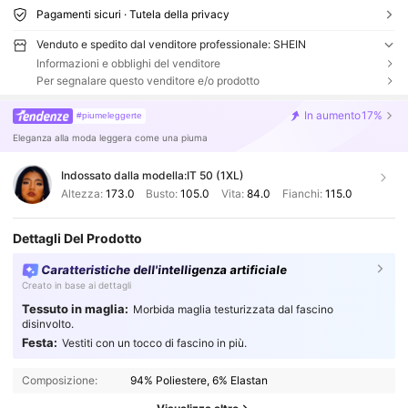
Pagamenti sicuri · Tutela della privacy
Venduto e spedito dal venditore professionale: SHEIN
Informazioni e obblighi del venditore
Per segnalare questo venditore e/o prodotto
In aumento
17%
#piumeleggerte
Eleganza alla moda leggera come una piuma
Indossato dalla modella:
IT 50 (1XL)
Altezza:
173.0
Busto:
105.0
Vita:
84.0
Fianchi:
115.0
Dettagli Del Prodotto
Caratteristiche dell'intelligenza artificiale
Creato in base ai dettagli
Tessuto in maglia:
Morbida maglia testurizzata dal fascino
disinvolto.
Festa:
Vestiti con un tocco di fascino in più.
Composizione:
94% Poliestere, 6% Elastan