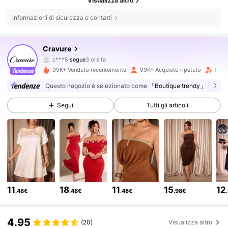
Visualizza altro
Informazioni di sicurezza e contatti
121K Follower
4.74
Cravure
c***5
segue
3 ore fa
c***8
sta navigando
99K+ Venduto recentemente
99K+ Acquisto ripetuto
Follo
121K Follower
4.74
Questo negozio è selezionato come
「Boutique trendy」
Segui
Tutti gli articoli
121K Follower
4.74
121K Follower
4.74
121K Follower
4.74
11
18
11
15
12
.48€
.48€
.48€
.98€
121K Follower
4.74
4.95
(20)
Visualizza altro