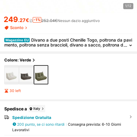
1/12
249
.27€
-1%
252.04€
Nessun dazio aggiuntivo
Sconto
Divano a due posti Chenille Togo, poltrona da pavi
Magazzino EU
mento, poltrona senza braccioli, divano a sacco, poltrona d
a camino in stile Togo con memory foam, comodo divano d
a pavimento per soggiorno, camera da letto, sala giochi e uffici
o
Colore: Verde
30 left
Spedisce a
Italy
Spedizione Gratuita
200 punto, se ci sono ritardi
Consegna prevista:
6-10 Giorni
Lavorativi