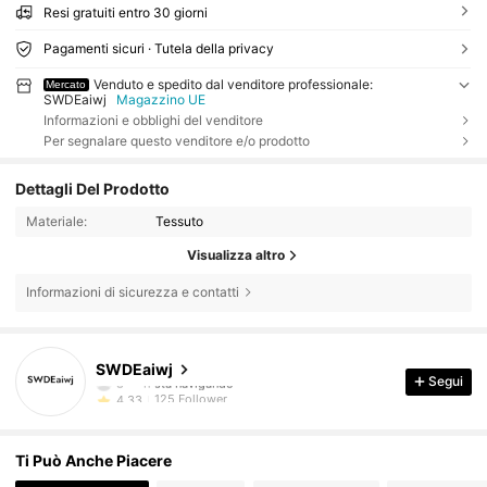
Resi gratuiti entro 30 giorni
Pagamenti sicuri · Tutela della privacy
Venduto e spedito dal venditore professionale:
Mercato
SWDEaiwj
Magazzino UE
Informazioni e obblighi del venditore
Per segnalare questo venditore e/o prodotto
Dettagli Del Prodotto
Materiale:
Tessuto
Visualizza altro
Informazioni di sicurezza e contatti
125 Follower
4.33
SWDEaiwj
8***h
sta navigando
Segui
125 Follower
4.33
125 Follower
4.33
Ti Può Anche Piacere