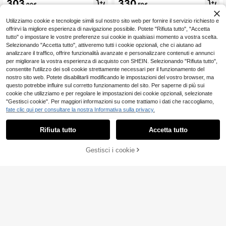
303
330
ni, ideale per soggiorno, camera da l
.90€
.59€
ano da Terra Pieghevole con Bracci
etto o studio, colore verde.
oli Contenitore, Materasso Lavabile
e Design Moderno, Divano Ideale p
Utilizziamo cookie e tecnologie simili sul nostro sito web per fornire il servizio richiesto e
er Piccoli Spazi
offrirvi la migliore esperienza di navigazione possibile. Potete "Rifiuta tutto", "Accetta
tutto" o impostare le vostre preferenze sui cookie in qualsiasi momento a vostra scelta.
Selezionando "Accetta tutto", attiveremo tutti i cookie opzionali, che ci aiutano ad
analizzare il traffico, offrire funzionalità avanzate e personalizzare contenuti e annunci
per migliorare la vostra esperienza di acquisto con SHEIN. Selezionando "Rifiuta tutto",
consentite l'utilizzo dei soli cookie strettamente necessari per il funzionamento del
nostro sito web. Potete disabilitarli modificando le impostazioni del vostro browser, ma
questo potrebbe influire sul corretto funzionamento del sito. Per saperne di più sui
cookie che utilizziamo e per regolare le impostazioni dei cookie opzionali, selezionate
"Gestisci cookie". Per maggiori informazioni su come trattiamo i dati che raccogliamo,
fate clic qui per consultare la nostra Informativa sulla privacy.
Rifiuta tutto
Accetta tutto
Caluself Divano letto
Divano senza struttur
Magazzino EU
Magazzino EU
estraibile trasformabile, divano imb
a, divano letto convertibile, divano
267
421
.67€
.28€
ottito multifunzionale 2-in-1 e letto
da terra tatami per soggiorno, came
Gestisci i cookie
COMPRA ORA
AGGIUNGI AL CARRELLO
per gli ospiti in velluto, mobile mode
ra da letto e appartamento, divano
rno salvaspazio per piccoli apparta
pieghevole con 2 cuscini e struttura
menti, camere da letto e soggiorni,
in acciaio
dimensioni 90 * 200 cm