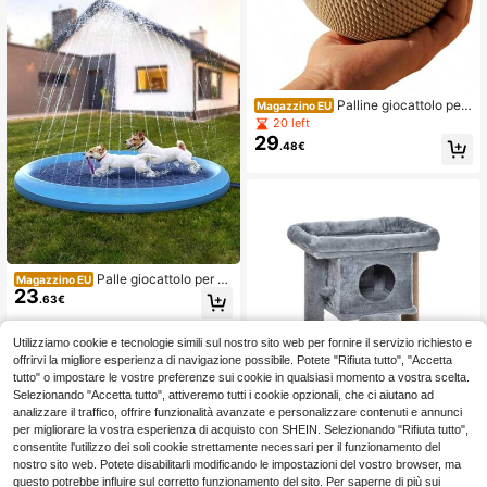
Palline giocattolo per
Magazzino EU
gatti
20 left
29
.48€
Palle giocattolo per ga
Magazzino EU
23
tti
.63€
Utilizziamo cookie e tecnologie simili sul nostro sito web per fornire il servizio richiesto e
offrirvi la migliore esperienza di navigazione possibile. Potete "Rifiuta tutto", "Accetta
tutto" o impostare le vostre preferenze sui cookie in qualsiasi momento a vostra scelta.
Selezionando "Accetta tutto", attiveremo tutti i cookie opzionali, che ci aiutano ad
analizzare il traffico, offrire funzionalità avanzate e personalizzare contenuti e annunci
Tiragraffi multilivello P
Magazzino EU
per migliorare la vostra esperienza di acquisto con SHEIN. Selezionando "Rifiuta tutto",
awHut 57H con cuccia, piattaforma
10 left
consentite l'utilizzo dei soli cookie strettamente necessari per il funzionamento del
per sdraiarsi e palla da gioco per ga
126
nostro sito web. Potete disabilitarli modificando le impostazioni del vostro browser, ma
.00€
tti di piccola taglia, colore grigio chi
questo potrebbe influire sul corretto funzionamento del sito. Per saperne di più sui