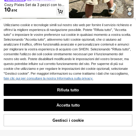
Cozy Pixies Set da 3 pezzi con top
10
per bambini e neonati, stampa carin
.61€
a di dinosauri e righe, moda casual
versatile per tutti i giorni
flamingo kids
Mini Vibes
Utilizziamo cookie e tecnologie simili sul nostro sito web per fornire il servizio richiesto e
T-shirt a maniche corte con stampa
Camicia casual a maniche lunghe c
1 pezzo Maglietta a maniche corte
4
9
slogan casual per bambino, comoda
on motivo a quadri, di stile sportivo,
offrirvi la migliore esperienza di navigazione possibile. Potete "Rifiuta tutto", "Accetta
.38€
.88€
-1%
9.98€
5
con stampa di frutta e verdura del
e traspirante
per bambini maschi, colore blu e ver
.92€
-1%
5.98€
tutto" o impostare le vostre preferenze sui cookie in qualsiasi momento a vostra scelta.
mercato contadino per bambini pic
de, adatta per primavera/autunno
Selezionando "Accetta tutto", attiveremo tutti i cookie opzionali, che ci aiutano ad
coli, top casual a collo tondo, outfit
analizzare il traffico, offrire funzionalità avanzate e personalizzare contenuti e annunci
carino e traspirante per uso quotidi
per migliorare la vostra esperienza di acquisto con SHEIN. Selezionando "Rifiuta tutto",
ano, scuola, uscite, stile casual da f
attoria comodo per abbigliamento b
consentite l'utilizzo dei soli cookie strettamente necessari per il funzionamento del
ambini
nostro sito web. Potete disabilitarli modificando le impostazioni del vostro browser, ma
questo potrebbe influire sul corretto funzionamento del sito. Per saperne di più sui
cookie che utilizziamo e per regolare le impostazioni dei cookie opzionali, selezionate
"Gestisci cookie". Per maggiori informazioni su come trattiamo i dati che raccogliamo,
fate clic qui per consultare la nostra Informativa sulla privacy.
Rifiuta tutto
Mostra articoli simili in magazzino
Vedi Tutto
Accetta tutto
Ci dispiace, questo prodotto è esaurito
flamingo kids
Maglietta da bambino con motivo c
arino di granchio e gamberetto, mor
12 left
Gestisci i cookie
ESAURITO
bida, traspirante e casual per l'estat
6
4
.78€
-17%
5.80€
e
Nuovo top casual per neonato mas
Vintaside Kids
Pipplin