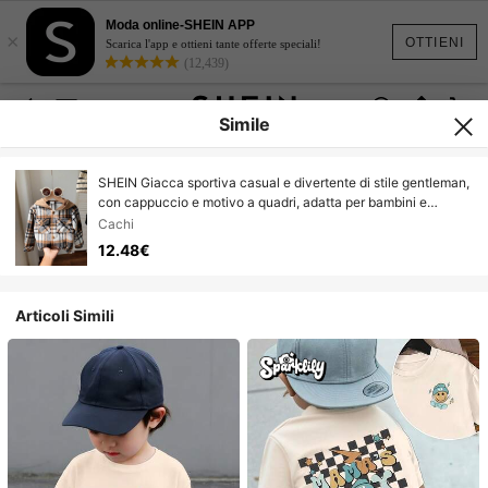
Moda online-SHEIN APP
×
OTTIENI
Scarica l'app e ottieni tante offerte speciali!
(12,439)
Simile
SHEIN Giacca sportiva casual e divertente di stile gentleman,
con cappuccio e motivo a quadri, adatta per bambini e
bambine, per uscite autunnali/invernali
Cachi
12.48€
Articoli Simili