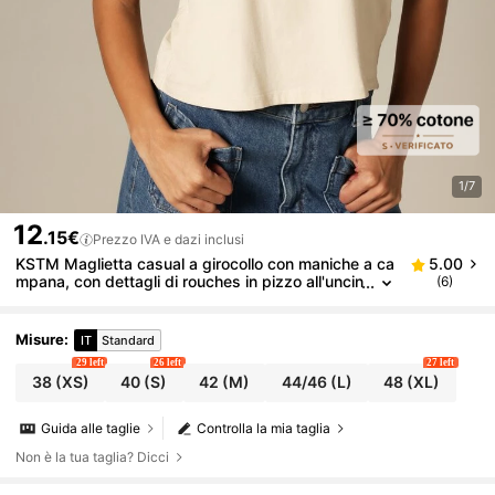
1/7
12
.15€
Prezzo IVA e dazi inclusi
KSTM Maglietta casual a girocollo con maniche a ca
5.00
mpana, con dettagli di rouches in pizzo all'uncin
(6)
etto, top primaverile/estivo
Misure
:
IT
Standard
29 left
26 left
27 left
38
(XS)
40
(S)
42
(M)
44/46
(L)
48
(XL)
Guida alle taglie
Controlla la mia taglia
Non è la tua taglia? Dicci