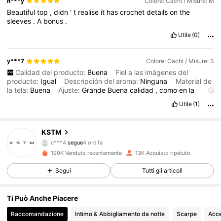
n***y
Colore: Cachi / Misure: M
Beautiful
top
,
didn
'
t
realise
it
has
crochet
details
on
the
sleeves
.
A
bonus
.
Utile
(0)
y***7
Colore: Cachi / Misure: S
Calidad del producto:
Buena
Fiel a las imágenes del
producto:
Igual
Descripción del aroma:
Ninguna
Material de
la tela:
Buena
Ajuste:
Grande
Buena
calidad
,
como
en
la
fotograf
í
a
👍
Utile
(1)
50K Follower
4.56
KSTM
c***4
segue
4 ore fa
J***a
sta navigando
50K Follower
4.56
190K Venduto recentemente
13K Acquisto ripetuto
Segui
Tutti gli articoli
50K Follower
4.56
Ti Può Anche Piacere
Raccomandazione
Intimo & Abbigliamento da notte
Scarpe
Acce
50K Follower
4.56