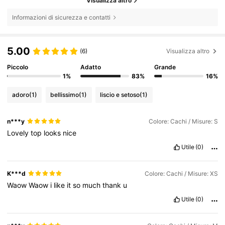
Visualizza altro
Informazioni di sicurezza e contatti
5.00
(6)
Visualizza altro
Piccolo
Adatto
Grande
1%
83%
16%
adoro
(1)
bellissimo
(1)
liscio e setoso
(1)
n***y
Colore: Cachi / Misure: S
Lovely
top
looks
nice
Utile
(0)
K***d
Colore: Cachi / Misure: XS
Waow
Waow
i
like
it
so
much
thank
u
Utile
(0)