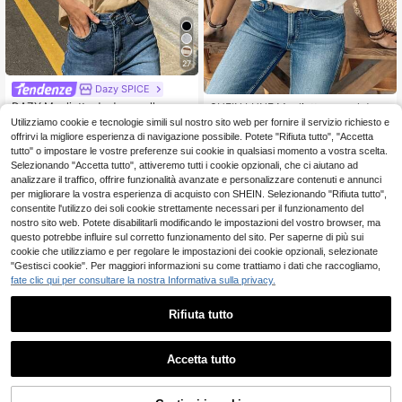
27
Dazy SPICE
DAZY Maglietta da donna alla mod
SHEIN LUNE Maglietta casual da d
a versatile a tinta unita con scollo r
onna a maniche corte, collo tondo,
10 left
5 left
Utilizziamo cookie e tecnologie simili sul nostro sito web per fornire il servizio richiesto e
otondo, adatta per il pendolarismo q
con volant in pizzo, stile dolce e mo
offrirvi la migliore esperienza di navigazione possibile. Potete "Rifiuta tutto", "Accetta
9
6
uotidiano estivo
rbido, primavera
.48€
.81€
-35%
10.48€
tutto" o impostare le vostre preferenze sui cookie in qualsiasi momento a vostra scelta.
Selezionando "Accetta tutto", attiveremo tutti i cookie opzionali, che ci aiutano ad
analizzare il traffico, offrire funzionalità avanzate e personalizzare contenuti e annunci
per migliorare la vostra esperienza di acquisto con SHEIN. Selezionando "Rifiuta tutto",
consentite l'utilizzo dei soli cookie strettamente necessari per il funzionamento del
nostro sito web. Potete disabilitarli modificando le impostazioni del vostro browser, ma
questo potrebbe influire sul corretto funzionamento del sito. Per saperne di più sui
cookie che utilizziamo e per regolare le impostazioni dei cookie opzionali, selezionate
"Gestisci cookie". Per maggiori informazioni su come trattiamo i dati che raccogliamo,
fate clic qui per consultare la nostra Informativa sulla privacy.
Rifiuta tutto
Accetta tutto