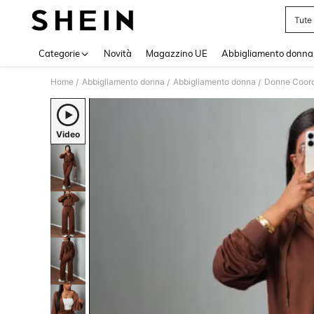
Tute
Use up 
Categorie
Novità
Magazzino UE
Abbigliamento donna
Home
Abbigliamento donna
Abbigliamento donna
Donne Coord
/
/
/
Video