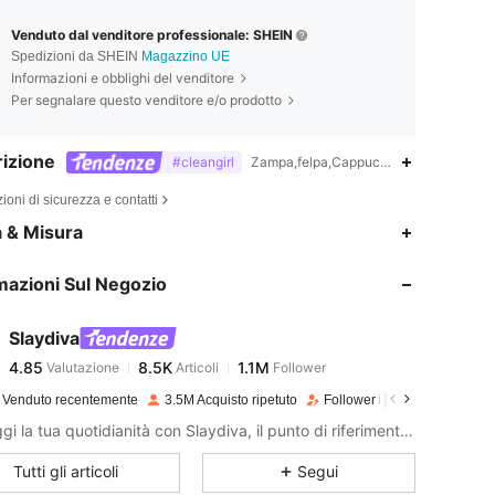
Venduto dal venditore professionale: SHEIN
Spedizioni da SHEIN
Magazzino UE
Informazioni e obblighi del venditore
Per segnalare questo venditore e/o prodotto
izione
#cleangirl
Zampa,felpa,Cappuccio
ioni di sicurezza e contatti
4.85
8.5K
1.1M
a & Misura
mazioni Sul Negozio
4.85
8.5K
1.1M
Slaydiva
4.85
8.5K
1.1M
Valutazione
Articoli
Follower
p***s
pagato
1 giorno fa
 Venduto recentemente
3.5M Acquisto ripetuto
Follower in crescita del 13%
4.85
8.5K
1.1M
Distruggi la tua quotidianità con Slaydiva, il punto di riferimento della moda!
Tutti gli articoli
Segui
4.85
8.5K
1.1M