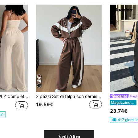
ezzi composto da canotta aderente e pantaloni a gamba dritta, casual ed elegante
2 pezzi Set di felpa con cerniere casual elegante con blocchi di colore e patchwork marrone
#tagl
M
Magazzino EU
19.59€
23.74€
ivi
4-7 giorni l
Vedi Altro