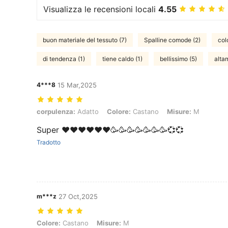
Visualizza le recensioni locali
4.55
buon materiale del tessuto (7)
Spalline comode (2)
col
di tendenza (1)
tiene caldo (1)
bellissimo (5)
alta
4***8
15 Mar,2025
corpulenza: Adatto, Colore: Castano, Misure: M
corpulenza:
Adatto
Colore:
Castano
Misure:
M
Super ❤️❤️❤️❤️❤️❤️🥳🥳🥳🥳🥳🥳🥳💞💞
Tradotto
m***z
27 Oct,2025
Colore: Castano, Misure: M
Colore:
Castano
Misure:
M