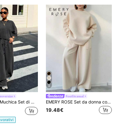
8
ieoversize
#outfitcasual
uchica Set di maglietta a girocollo e pantaloni da donna in stile vintage con stampa a fiocchi di neve, adatto per l'estate
EMERY ROSE Set da donna composto da top a maniche lunghe con collo rotondo e pantaloni larghi con tasche, in tinta unita
19.48€
avorativi