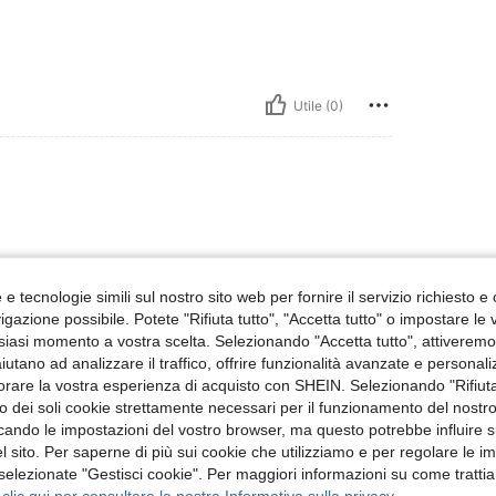
Utile (0)
e tecnologie simili sul nostro sito web per fornire il servizio richiesto e o
gazione possibile. Potete "Rifiuta tutto", "Accetta tutto" o impostare le
siasi momento a vostra scelta. Selezionando "Accetta tutto", attiveremo t
Utile (1)
aiutano ad analizzare il traffico, offrire funzionalità avanzate e personal
orare la vostra esperienza di acquisto con SHEIN. Selezionando "Rifiuta
 Recensioni
zzo dei soli cookie strettamente necessari per il funzionamento del nostr
ficando le impostazioni del vostro browser, ma questo potrebbe influire s
 sito. Per saperne di più sui cookie che utilizziamo e per regolare le i
 selezionate "Gestisci cookie". Per maggiori informazioni su come trattia
 clic qui per consultare la nostra Informativa sulla privacy.