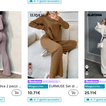
4-7 giorni lavorativi
13
EURMUSE
#comp
Casual Minimalista - Giacca Slim con Cappuccio e Cerniera, Pantaloni a Vita Alta Ampi
EURMUSE Set di maglietta a costine e pantaloni in 100% cotone con spalle a caduta
S
Magazzino EU
Magazzino EU
10.71€
25.11€
ivi
4-7 giorni lavorativi
4-7 giorni l