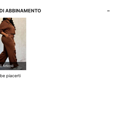
I DI ABBINAMENTO
4.85
8.5K
1.1M
4.85
8.5K
1.1M
4.85
8.5K
1.1M
1 Articoli
4.85
8.5K
1.1M
be piacerti
4.85
8.5K
1.1M