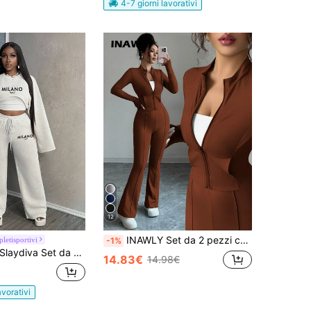
4-7 giorni lavorativi
12
INAWLY Set da 2 pezzi composto da top corto aderente con chiusura lampo e colletto alla coreana, abbinato a pantaloni a zampa
letisportivi
-1%
laydiva Set da 3 pezzi, top corto a manica lunga casual e semplice, canottiera e pantaloni a zampa d'elefante, tuta da donna
14.83€
14.98€
avorativi