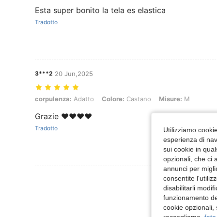
Esta super bonito la tela es elastica
Tradotto
3***2
20 Jun,2025
corpulenza: Adatto, Colore: Castano, Misure: M
corpulenza:
Adatto
Colore:
Castano
Misure:
M
Grazie ❤️❤️❤️❤️
Tradotto
Utilizziamo cookie 
esperienza di navi
sui cookie in qual
opzionali, che ci 
annunci per migli
Visualizza Altre
consentite l'utili
disabilitarli modi
funzionamento del
cookie opzionali,
raccogliamo,
fate