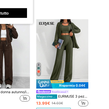
 tutto
21
Risparmia 0.04€
Set casual da donna autunno/inverno con cardigan a tinta unita con cerniera, maniche lunghe e pantaloni a gamba dritta, elegante, alla moda, versatile per uso quotidiano, marrone
#outfitcasual
EURMUSE 3 pezzi Set da donna casual composto da blusa a maniche lunghe con spalle scoperte, canottiera corta e pantaloni in colore unito
Magazzino EU
13.99€
14.03€