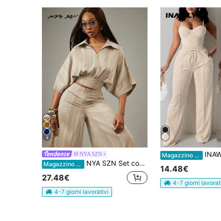
4
INAWLY Completo da donna in due p
NYA SZN
Magazzino EU
NYA SZN Set coordinato con top con chiusura lampo e pantaloni a gamba ampia a righe
Magazzino EU
14.48€
27.48€
4-7 giorni lavorat
4-7 giorni lavorativi