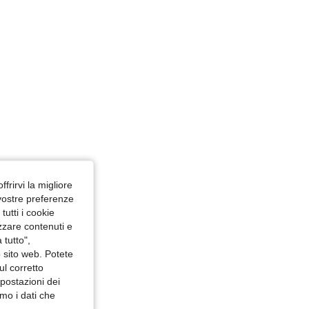
ffrirvi la migliore
 vostre preferenze
utti i cookie
izzare contenuti e
 tutto",
o sito web. Potete
ul corretto
mpostazioni dei
mo i dati che