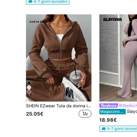
4-7 giorni lavorativi
7
SHEIN EZwear Tuta da donna in 2 pezzi, con felpa con cappuccio e chiusura lampo rosa di moda, per la primavera
Slaydiva
Slaydiva 2 pezzi Set Tuta da Donna 
Magazzino EU
25.05€
18.98€
4-7 giorni lavorat