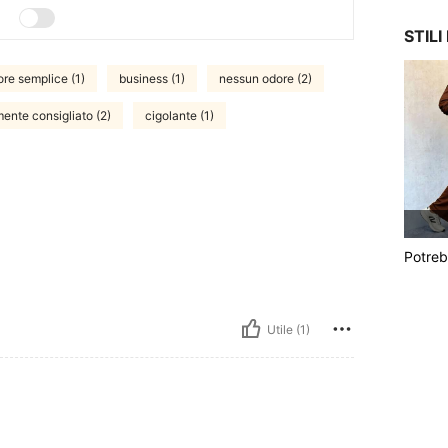
STIL
ore semplice (1)
business (1)
nessun odore (2)
mente consigliato (2)
cigolante (1)
Potreb
Utile (1)