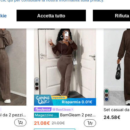
okie
Accetta tutto
Rifiuta
Risparmia 0.01€
BamGleam
Slaydiva Set casual da 2 pezzi da donna, adatto per versatili occasioni come festival musicali estivi, Pasqua, San Patrizio, compleanni, lauree, uscite giornaliere, vacanze, crociere, spiaggia, stile casual e sportivo
BamGleam 2 pezzi Set di top con cappuccio a maniche lunghe e pantaloni tinta unita da donna
Magazzino EU
24.58€
21.08€
21.09€