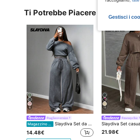
Ti Potrebbe Piacere
Gestisci i co
6
13
#taglieoversize
#messychic
Slaydiva Set da 2 pezzi composto da felpa con chiusura lampo e colletto a stampa lettera, spalla obliqua e pantaloni dritti per autunno/inverno 2025, adatto per festival musicali, vacanze, stile occidentale e nomade, ideale per feste di compleanno, lauree, abbigliamento casual quotidiano, versatile di base - Grigio con stampa fiocco di neve finta per donna
Magazzino EU
21.98€
14.48€