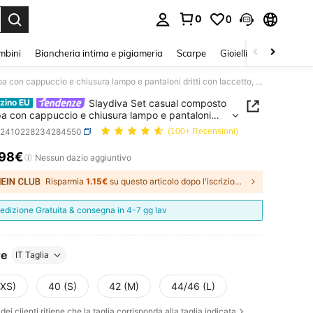
0
0
s Enter to select.
mbini
Biancheria intima e pigiameria
Scarpe
Gioielli E Accessori
Slaydiva Set casual composto da felpa con cappuccio e chiusura lampo e pantaloni dritti con laccetto, colore marrone e tinta unita, adatto per donna
Slaydiva Set casual composto
zino EU
pa con cappuccio e chiusura lampo e pantaloni
con laccetto, colore marrone e tinta unita, adatto
z2410228234284550
(100+ Recensioni)
onna
.98€
ICE AND AVAILABILITY
Nessun dazio aggiuntivo
Risparmia
1.15€
su questo articolo dopo l'iscrizione.
edizione Gratuita & consegna in 4-7 gg lav
re
IT Taglia
(XS)
40 (S)
42 (M)
44/46 (L)
dei clienti ritiene che la taglia corrisponda alla taglia indicata