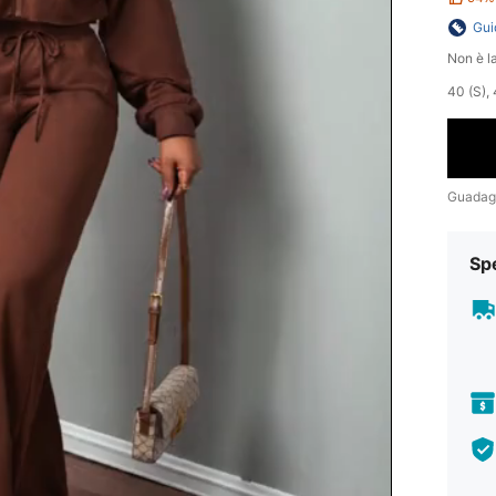
Gui
Non è la
40 (S), 
Guadag
Sp