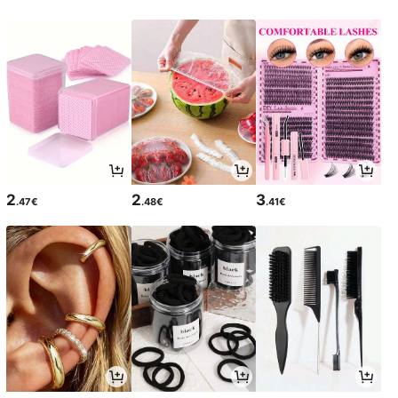
2
2
3
.47€
.48€
.41€