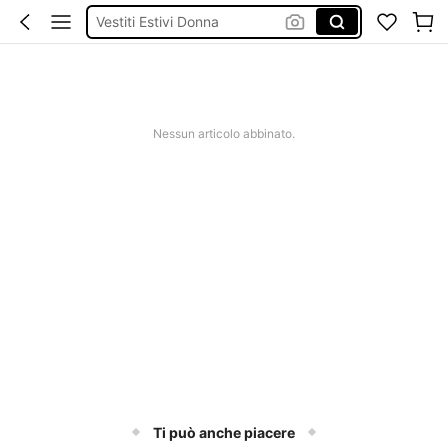
Vestiti Estivi Donna
Squishy
Sandali Donna Estivi
Costumi Mare Donna
Nessun articolo abbinato.
Ti può anche piacere