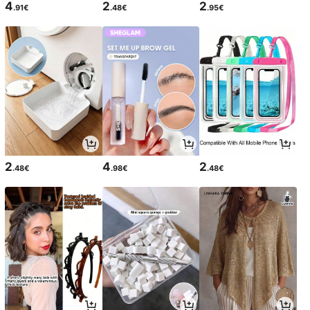
4
2
2
.91€
.48€
.95€
2
4
2
.48€
.98€
.48€