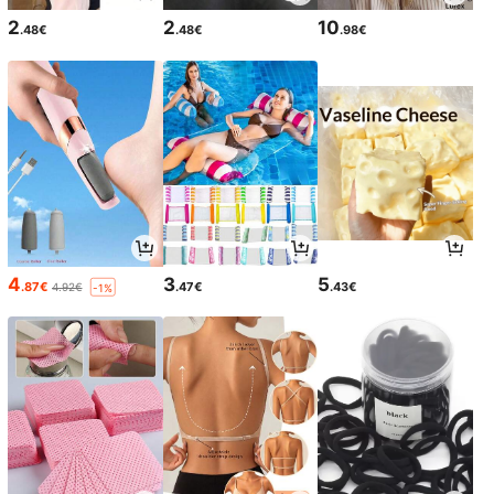
2
2
10
.48€
.48€
.98€
4
3
5
.87€
.47€
.43€
4.92€
-1%