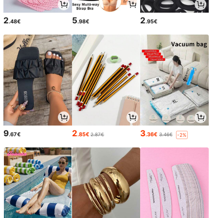
2
5
2
.48€
.98€
.95€
9
2
3
.67€
.85€
.36€
2.87€
3.46€
-2%