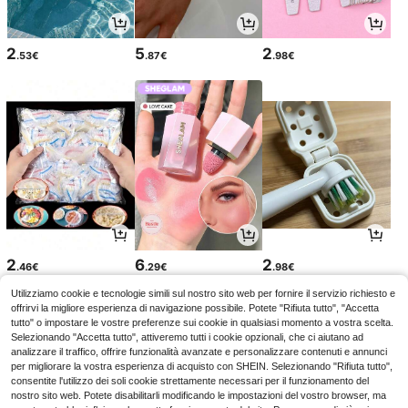
2
5
2
.53€
.87€
.98€
2
6
2
.46€
.29€
.98€
Utilizziamo cookie e tecnologie simili sul nostro sito web per fornire il servizio richiesto e
offrirvi la migliore esperienza di navigazione possibile. Potete "Rifiuta tutto", "Accetta
tutto" o impostare le vostre preferenze sui cookie in qualsiasi momento a vostra scelta.
Selezionando "Accetta tutto", attiveremo tutti i cookie opzionali, che ci aiutano ad
analizzare il traffico, offrire funzionalità avanzate e personalizzare contenuti e annunci
per migliorare la vostra esperienza di acquisto con SHEIN. Selezionando "Rifiuta tutto",
consentite l'utilizzo dei soli cookie strettamente necessari per il funzionamento del
nostro sito web. Potete disabilitarli modificando le impostazioni del vostro browser, ma