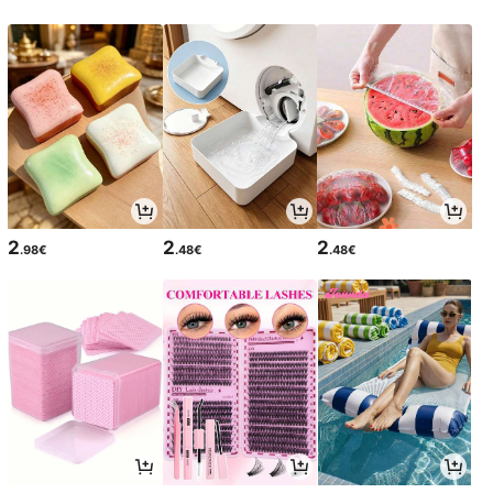
2
2
2
.98€
.48€
.48€