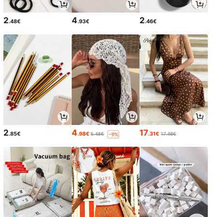
2
4
2
.48€
.93€
.46€
2
4
17
.85€
.98€
.31€
5.48€
17.48€
-9%