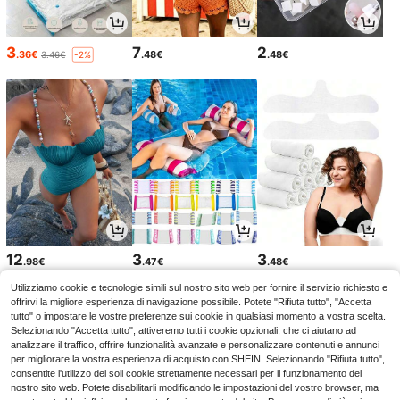
3
7
2
.36€
.48€
.48€
3.46€
-2%
12
3
3
.98€
.47€
.48€
Utilizziamo cookie e tecnologie simili sul nostro sito web per fornire il servizio richiesto e
offrirvi la migliore esperienza di navigazione possibile. Potete "Rifiuta tutto", "Accetta
tutto" o impostare le vostre preferenze sui cookie in qualsiasi momento a vostra scelta.
Selezionando "Accetta tutto", attiveremo tutti i cookie opzionali, che ci aiutano ad
analizzare il traffico, offrire funzionalità avanzate e personalizzare contenuti e annunci
per migliorare la vostra esperienza di acquisto con SHEIN. Selezionando "Rifiuta tutto",
consentite l'utilizzo dei soli cookie strettamente necessari per il funzionamento del
nostro sito web. Potete disabilitarli modificando le impostazioni del vostro browser, ma