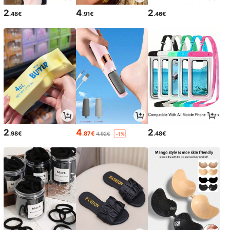
2
4
2
.48€
.91€
.46€
2
4
2
.98€
.87€
.48€
4.92€
-1%