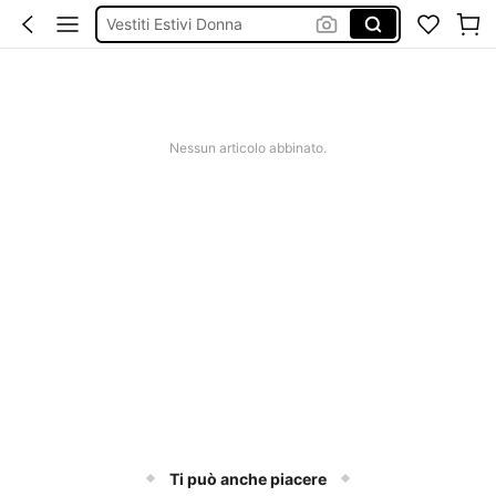
Vestiti Estivi Donna
Squishy
Sandali Donna Estivi
Costumi Mare Donna
Nessun articolo abbinato.
Ti può anche piacere