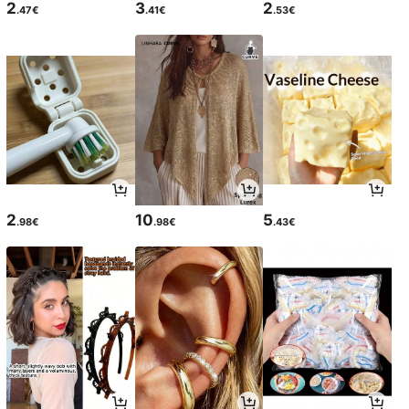
2
3
2
.47€
.41€
.53€
2
10
5
.98€
.98€
.43€