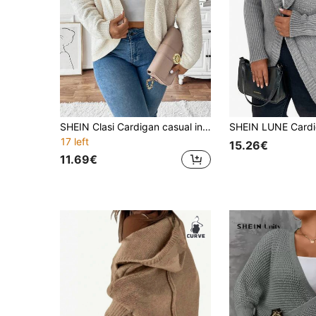
SHEIN Clasi Cardigan casual in maglia a tinta unita con orlo asimmetrico, taglie comode
17 left
15.26€
11.69€