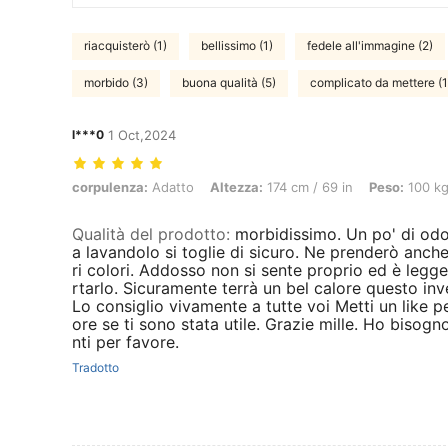
riacquisterò (1)
bellissimo (1)
fedele all'immagine (2)
morbido (3)
buona qualità (5)
complicato da mettere (1
l***0
1 Oct,2024
corpulenza: Adatto, Altezza: 174 cm / 69 in, Peso: 100 kg / 220 lbs,
corpulenza:
Adatto
Altezza:
174 cm / 69 in
Peso:
100 kg
Qualità del prodotto
:
morbidissimo. Un po' di od
a lavandolo si toglie di sicuro. Ne prenderò anche 
ri colori. Addosso non si sente proprio ed è legg
rtarlo. Sicuramente terrà un bel calore questo inv
Lo consiglio vivamente a tutte voi Metti un like p
ore se ti sono stata utile. Grazie mille. Ho bisogn
nti per favore.
Tradotto