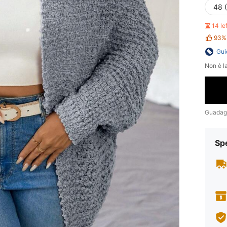
48 
14 le
93%
Gui
Non è la
Guadag
Sp