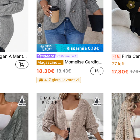
4
Risparmia 0.18€
SHEIN LUNE Cardigan A Mantella Con Cappuccio E Taglie Forti Dal Colore Solido
Flirla Cardigan lungo con patchw
Momelise
-1%
Momelise Cardigan casual in tinta unita, taglia comoda, adatto per la primavera, l'autunno e l'inverno
Magazzino EU
27 left
18.30€
18.48€
17.80€
17.9
4-7 giorni lavorativi