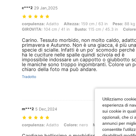
c***2
29 Jan,2025
corpulenza: Adatto, Altezza: 159 cm / 63 in, Peso: 88 kg / 194 lbs, 
corpulenza:
Adatto
Altezza:
159 cm / 63 in
Peso:
88 kg 
GIROVITA:
104 cm / 41 in
Busto:
115 cm / 45.3 in
Colore
Carino. Tessuto morbido, non molto caldo, adatt
primavera e Autunno. Non è una giacca, é più un
specie di scialle. Infatti è un po' scomodo perché
ha le cuciture nelle spalle quindi scivola ed è
impossibile indossare un cappotto o giubbotto s
le maniche sono troppo ingombranti. Colore un p
chiaro della foto ma può andare.
Tradotto
Utilizziamo cookie 
esperienza di navi
m***2
5 Dec,2024
sui cookie in qual
opzionali, che ci 
annunci per migli
corpulenza: Adatto, Colore: nero, Misure: 2XL
corpulenza:
Adatto
Colore:
nero
Misure:
2XL
consentite l'utili
Cardigan bellissimo e morbidissimo!! Molto soddis
disabilitarli modi