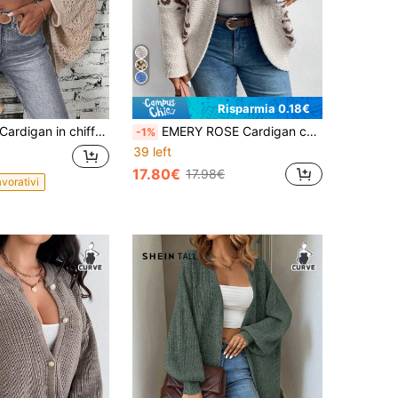
Risparmia 0.18€
ardigan in chiffon traforato per taglie forti, stile vacanziero, nuovi arrivi per l'estate, festa della mamma, primavera
EMERY ROSE Cardigan casual in jacquard leopardato a maniche lunghe e scollo aperto, taglia curvy per donne d'inverno
-1%
39 left
17.80€
17.98€
avorativi