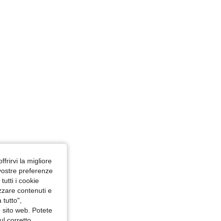
iola malva, Misure: 3XL
ffrirvi la migliore
 vostre preferenze
utti i cookie
izzare contenuti e
 tutto",
o sito web. Potete
ul corretto