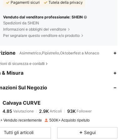
Pagamenti sicuri
Tutela della privacy
Venduto dal venditore professionale: SHEIN
Spedizioni da SHEIN
Informazioni e obblighi del venditore
Per segnalare questo venditore e/o prodotto
izione
Asimmetrico,Pipistrello,Oktoberfest a Monaco
ioni di sicurezza e contatti
4.85
2.9K
93K
a & Misura
mazioni Sul Negozio
4.85
2.9K
93K
Calvaya CURVE
4.85
2.9K
93K
Valutazione
Articoli
Follower
k***s
pagato
1 giorno fa
+ Venduto recentemente
500K+ Acquisto ripetuto
4.85
2.9K
93K
Tutti gli articoli
Segui