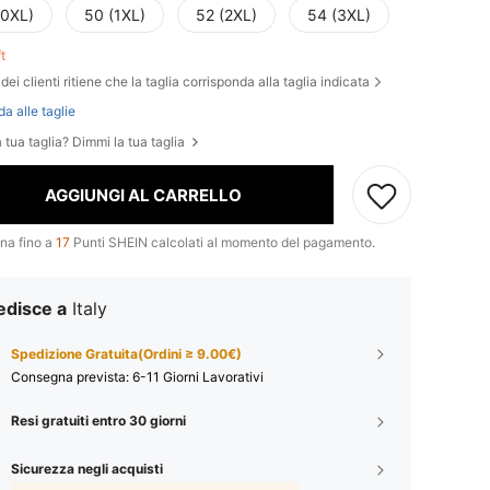
(0XL)
50 (1XL)
52 (2XL)
54 (3XL)
ft
dei clienti ritiene che la taglia corrisponda alla taglia indicata
da alle taglie
 tua taglia? Dimmi la tua taglia
AGGIUNGI AL CARRELLO
na fino a
17
Punti SHEIN calcolati al momento del pagamento.
edisce a
Italy
Spedizione Gratuita(Ordini ≥ 9.00€)
Consegna prevista:
6-11 Giorni Lavorativi
Resi gratuiti entro 30 giorni
Sicurezza negli acquisti