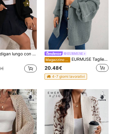
ork floreale e spalle scoperte, modello adatto per l'inverno
EURMUSE
EURMUSE Taglie comode, top casual con maniche lunghe e bottoni davanti, in colore unito, adatto per l'inverno
Magazzino EU
20.48€
8€
4-7 giorni lavorativi