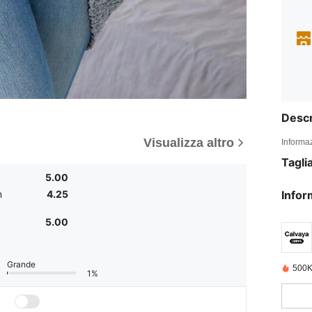
Descr
Visualizza altro
Informaz
Tagli
5.00
n
4.25
Infor
5.00
Grande
500K
1%