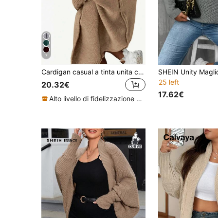
7
Cardigan casual a tinta unita con spalle cadenti taglie forti, giacca in maglia con cappuccio basic, abbigliamento da donna autunno/inverno
25 left
20.32€
17.62€
Alto livello di fidelizzazione dei clienti