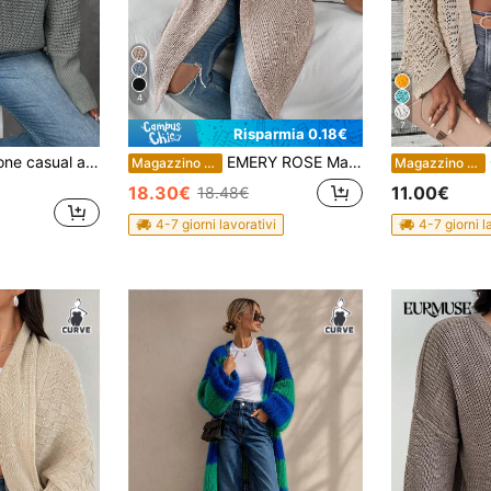
4
7
Risparmia 0.18€
SHEIN Unity Maglione casual a tinta unita con scollo a V e spalle scoperte per donne taglie forti, adatto per autunno e inverno
EMERY ROSE Maglione cardigan lavorato a maglia, tinta unita, scollo a V, spalla cadente, casual e versatile, adatto ad autunno/inverno, taglie comode per donne
C
Magazzino EU
Magazzino EU
18.30€
11.00€
18.48€
4-7 giorni lavorativi
4-7 giorni l