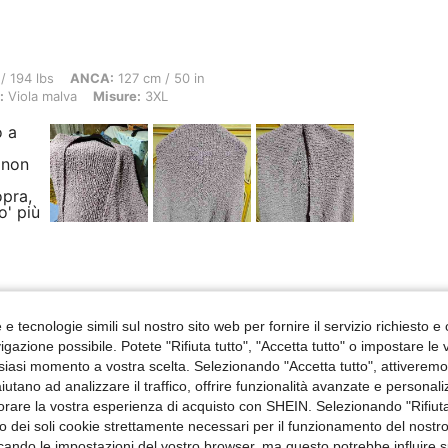
ANCA: 127 cm / 50 in, GIROVITA: 104 cm / 41 in, Busto: 115 cm / 45.3 in, Colore: V
/ 194 lbs
ANCA:
127 cm / 50 in
:
Viola malva
Misure:
3XL
o a
a
 non
opra,
o' più
Utile (3)
e tecnologie simili sul nostro sito web per fornire il servizio richiesto e o
gazione possibile. Potete "Rifiuta tutto", "Accetta tutto" o impostare le
siasi momento a vostra scelta. Selezionando "Accetta tutto", attiveremo t
aiutano ad analizzare il traffico, offrire funzionalità avanzate e personal
orare la vostra esperienza di acquisto con SHEIN. Selezionando "Rifiuta
zzo dei soli cookie strettamente necessari per il funzionamento del nostr
fatta!
ficando le impostazioni del vostro browser, ma questo potrebbe influire s