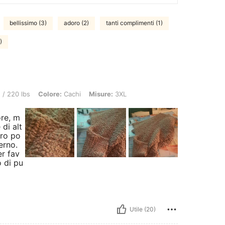
bellissimo (3)
adoro (2)
tanti complimenti (1)
)
 Colore: Cachi, Misure: 3XL
 / 220 lbs
Colore:
Cachi
Misure:
3XL
ore, m
di alt
ero po
erno.
er fav
o di pu
Utile (20)