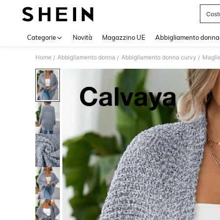
Cost
Use up 
Categorie
Novità
Magazzino UE
Abbigliamento donna
Home
Abbigliamento donna
Abbigliamento donna curvy
Maglie
/
/
/