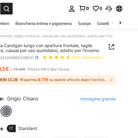
0
0
s Enter to select.
mbini
Biancheria intima e pigiameria
Scarpe
Gioielli E Accessori
Calvaya Cardigan lungo con apertura frontale, taglie oversize, casual per uso quotidiano, adatto per l'inverno
a Cardigan lungo con apertura frontale, taglie
ze, casual per uso quotidiano, adatto per l'inverno
z2410089652168151
(100+ Recensioni)
33€
ICE AND AVAILABILITY
15.48€
Prezzo IVA e dazi inclusi
Risparmia
0.77€
su questo articolo dopo l'iscrizione.
e:
Grigio Chiaro
Immagine grande
re
IT
Standard