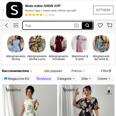
Costumi Mare Donna
Moda online-SHEIN APP
×
Copricostume Donna
OTTIENI
Scarica l'app e ottieni tante offerte speciali!
(12,439)
Top
Copri Costumi Donna Mare
Pantaloncini Donna
Costumi Mare Donna
Abbigliamento
Abbigliamento
Abbigliamento
Matrimoni &
Abigliamenti
donna
donna curvy
mondiale
Eventi
da notte &
Lounge per
Donna
Raccomandazione
I più popolari
Prezzo
Filtro
Magazzino EU
Categorie
Stile
Colore