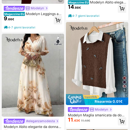
Modelyn Abito elegan
Magazzino EU
14
te a balze con scollo a canottiera in
.98€
Modelyn
chiffon giallo, adatto per la primaver
Modelyn Leggings ad
Magazzino EU
a/estate
4-7 giorni lavorativi
9
erenti a vita regolabile in colore unit
.66€
o, elastici e aderenti
4-7 giorni lavorativi
9
Risparmia 0.01€
Modelyn
Modelyn Maglia smanicata da donn
11
a a girocollo in tinta unita con ricam
.43€
11.44€
#eleganzamodesta
o
Modelyn Abito elegante da donna t