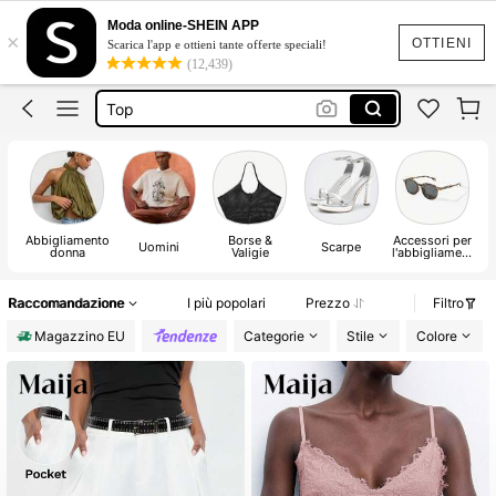
Costumi Mare Donna
Moda online-SHEIN APP
×
Copricostume Donna
OTTIENI
Scarica l'app e ottieni tante offerte speciali!
(12,439)
Top
Copri Costumi Donna Mare
Pantaloncini Donna
Costumi Mare Donna
Abbigliamento
Borse &
Accessori per
Uomini
Scarpe
donna
Valigie
l'abbigliament
o
Raccomandazione
I più popolari
Prezzo
Filtro
Magazzino EU
Categorie
Stile
Colore