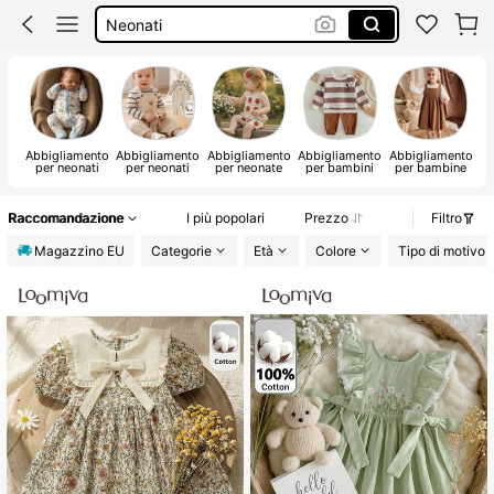
Neonato Maschi
Baby Shower
Neonato
Abbigliamento
Abbigliamento
Abbigliamento
Abbigliamento
Abbigliamento
per neonati
per neonati
per neonate
per bambini
per bambine
Raccomandazione
I più popolari
Prezzo
Filtro
Magazzino EU
Categorie
Età
Colore
Tipo di motivo