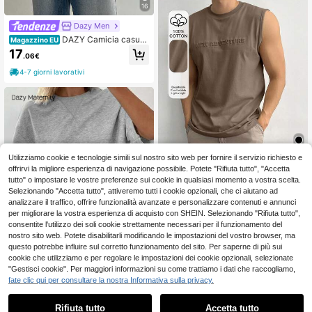
16
Dazy Men
DAZY Camicia casual
Magazzino EU
a maniche lunghe di colore albicoc
17
.06€
ca per uomo
4-7 giorni lavorativi
Utilizziamo cookie e tecnologie simili sul nostro sito web per fornire il servizio richiesto e
offrirvi la migliore esperienza di navigazione possibile. Potete "Rifiuta tutto", "Accetta
tutto" o impostare le vostre preferenze sui cookie in qualsiasi momento a vostra scelta.
Dazy Men
Selezionando "Accetta tutto", attiveremo tutti i cookie opzionali, che ci aiutano ad
DAZY Canotta casual
Magazzino EU
analizzare il traffico, offrire funzionalità avanzate e personalizzare contenuti e annunci
versatile da uomo con collo a giroc
(500+)
per migliorare la vostra esperienza di acquisto con SHEIN. Selezionando "Rifiuta tutto",
ollo e design a rilievo, adatta per l'e
10
state
.87€
consentite l'utilizzo dei soli cookie strettamente necessari per il funzionamento del
nostro sito web. Potete disabilitarli modificando le impostazioni del vostro browser, ma
4-7 giorni lavorativi
questo potrebbe influire sul corretto funzionamento del sito. Per saperne di più sui
cookie che utilizziamo e per regolare le impostazioni dei cookie opzionali, selezionate
"Gestisci cookie". Per maggiori informazioni su come trattiamo i dati che raccogliamo,
7
fate clic qui per consultare la nostra Informativa sulla privacy.
1
0
#outfitcasual
Rifiuta tutto
Accetta tutto
Dazy Maternity Set sp
Magazzino EU