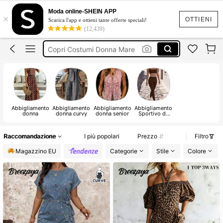
Costumi Mare Donna
Moda online-SHEIN APP
×
Copricostume Donna
OTTIENI
Scarica l'app e ottieni tante offerte speciali!
(12,439)
Top
Copri Costumi Donna Mare
Vestiti Lunghi Donna Estate
Costumi Mare Donna
Abbigliamento
Abbigliamento
Abbigliamento
Abbigliamento
donna
donna curvy
donna senior
Sportivo da
Donna
Raccomandazione
I più popolari
Prezzo
Filtro
Magazzino EU
Categorie
Stile
Colore