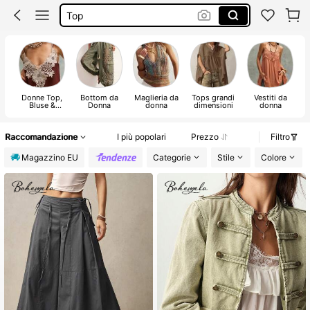
Copri Costumi Donna Mare
Pantaloncini Donna
Costumi Mare Donna
Donne Top,
Bottom da
Maglieria da
Tops grandi
Vestiti da
Bluse &
Donna
donna
dimensioni
donna
Magliette
Raccomandazione
I più popolari
Prezzo
Filtro
Magazzino EU
Categorie
Stile
Colore