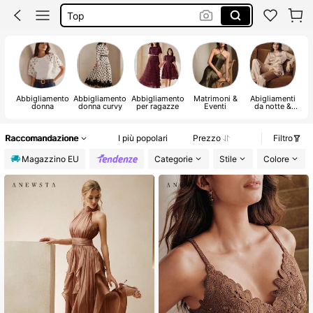
Copri Costumi Donna Mare
Vestiti Lunghi Donna Estate
Costumi Mare Donna
Abbigliamento
Abbigliamento
Abbigliamento
Matrimoni &
Abigliamenti
donna
donna curvy
per ragazze
Eventi
da notte &
Lounge per
Donna
Raccomandazione
I più popolari
Prezzo
Filtro
Magazzino EU
Categorie
Stile
Colore