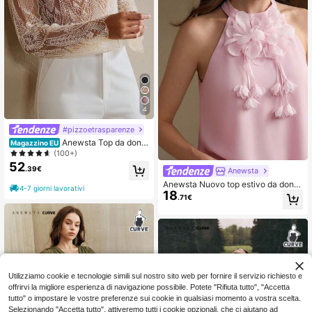
4
#pizzoetrasparenze
Anewsta Top da donn
Magazzino EU
a nuovo alla moda con ricami e perli
(100+)
ne per cocktail festa a maniche lun
52
.39€
Anewsta
ghe
Anewsta Nuovo top estivo da donn
4-7 giorni lavorativi
18
a con scollo all'americana senza m
.71€
aniche in chiffon con decorazioni fl
oreali 3D, elegante per feste, vacan
ze e spiaggia, rosa
Utilizziamo cookie e tecnologie simili sul nostro sito web per fornire il servizio richiesto e
offrirvi la migliore esperienza di navigazione possibile. Potete "Rifiuta tutto", "Accetta
tutto" o impostare le vostre preferenze sui cookie in qualsiasi momento a vostra scelta.
Selezionando "Accetta tutto", attiveremo tutti i cookie opzionali, che ci aiutano ad