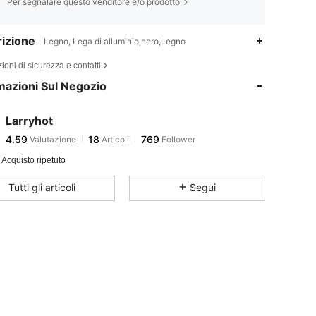
Per segnalare questo venditore e/o prodotto
izione
Legno, Lega di alluminio,nero,Legno
4.59
18
769
ioni di sicurezza e contatti
mazioni Sul Negozio
4.59
18
769
Larryhot
4.59
18
769
Valutazione
Articoli
Follower
r***o
pagato
1 giorno fa
Acquisto ripetuto
4.59
18
769
Tutti gli articoli
Segui
4.59
18
769
4.59
18
769
4.59
18
769