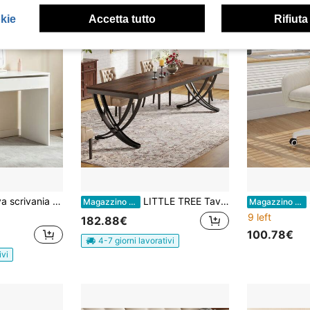
okie
Accetta tutto
Rifiuta
 sulla superficie, scrivania per computer minimalista adatta per camera da letto e ufficio, scrivania multifunzionale per scrivere ottima per lavoro, studio e organizzazione
LITTLE TREE Tavolo da pranzo industriale per 6-8 persone, tavolo da cucina rettangolare 200x70x75 cm con robuste gambe in metallo, tavolo rustico in stile country marrone per sala da pranzo, cucina, soggiorno
Se
Magazzino EU
Magazzino EU
9 left
182.88€
100.78€
4-7 giorni lavorativi
ivi