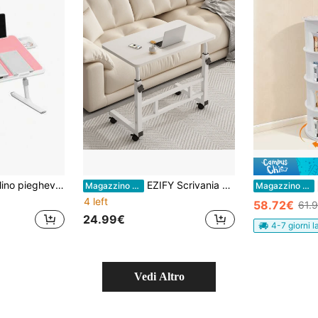
egolabile in altezza e angolazione, tavolino per laptop da letto/divano/sedia/pavimento, scrivania
EZIFY Scrivania da ufficio
Magazzino EU
Magazzino EU
4 left
58.72€
61.
24.99€
4-7 giorni l
Vedi Altro