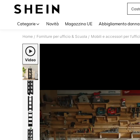
Cost
Use up 
Categorie
Novità
Magazzino UE
Abbigliamento donna
Home
Forniture per ufficio & Scuola
Mobili e accessori per l’uffic
/
/
Video