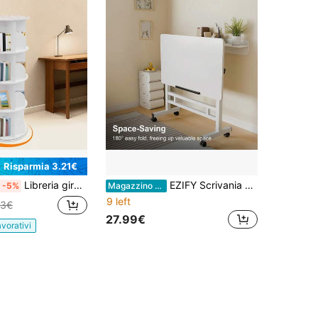
Risparmia 3.21€
Libreria girevole a 4 livelli, libreria girevole Lazy Susan, libreria girevole a 360°, carosello rotondo per riporre libri, organizer angolare a spirale verticale girevole, bianco
EZIFY Scrivania per computer a doppio pannello, dal design ergonomico e regolabile in altezza (da 60 a 95 cm), con inclinazione regolabile da 0 a 90° e funzione pieghevole a 180° per risparmiare spazio. Robusta, comoda e facile da montare, è adatta sia per la casa che per l'ufficio.
-5%
Magazzino EU
9 left
93€
27.99€
avorativi