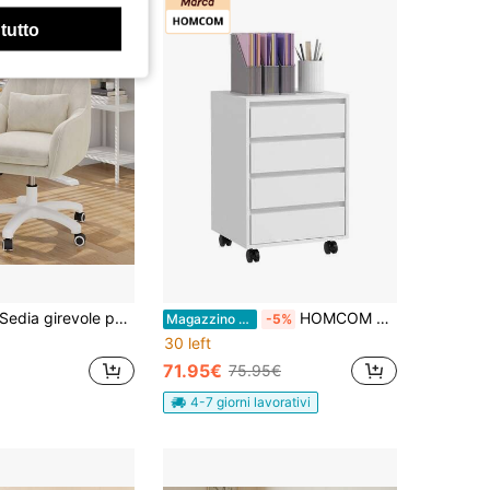
 tutto
dia girevole per trucco in velluto semi-alto con ruote, sedia per trucco imbottita moderna per donne e ragazze, sedia da scrivania per computer per camera da letto, soggiorno e ufficio.
HOMCOM Schedario da Ufficio con 4 Cassetti, Ruote a Freno, Cassettiera Scrivania per Lettera/Formato A4/Legale, Cassettiera Ufficio per Studio Sotto Scrivania, 46x40x65 cm, Bianco
Magazzino EU
-5%
30 left
71.95€
75.95€
4-7 giorni lavorativi