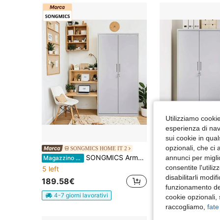
Utilizziamo cookie 
esperienza di navi
sui cookie in qual
opzionali, che ci 
SONGMICS HOME IT 2
Magazzino EU
-3%
SONGMICS Armadio in Metallo, Armadietto Multiuso, con 5 Ripiani, Anta Doppia e Chiusura, Mobiletto per Strumenti, per Garage Ufficio Studio, Grigio Opaco
annunci per migli
Magazzino EU
5 left
consentite l'utili
5 left
177.08€
183.98
disabilitarli modi
189.58€
4-7 giorni lavorat
funzionamento del
4-7 giorni lavorativi
cookie opzionali,
raccogliamo,
fate