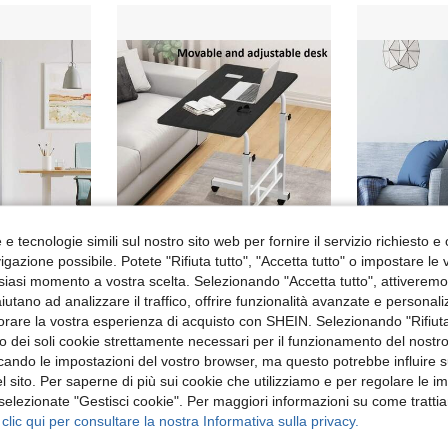
e tecnologie simili sul nostro sito web per fornire il servizio richiesto e o
gazione possibile. Potete "Rifiuta tutto", "Accetta tutto" o impostare le
siasi momento a vostra scelta. Selezionando "Accetta tutto", attiveremo t
aiutano ad analizzare il traffico, offrire funzionalità avanzate e personal
Armadietto Garage a 5 Ripiani con 2 Ante, Armadio Ufficio, 40 x 80 x 180 cm, 1 Serratura, Ripiani Regolabili, Armadio Metallo, Grigio Opaco
Tavolino moderno piccolo da salotto e da caffè con struttura in metallo, facile da installare per soggiorno, comodino, balcone, comodino con ruote, tavolino mobile per divano, piccolo tavolo da ufficio, carrello da portata per sala da pranzo
O
Magazzino EU
Magazzino EU
orare la vostra esperienza di acquisto con SHEIN. Selezionando "Rifiuta
19.55€
47.21€
zzo dei soli cookie strettamente necessari per il funzionamento del nostr
€
4-7 giorni lavorativi
4-7 giorni l
ficando le impostazioni del vostro browser, ma questo potrebbe influire s
ivi
 sito. Per saperne di più sui cookie che utilizziamo e per regolare le i
 selezionate "Gestisci cookie". Per maggiori informazioni su come trattia
 clic qui per consultare la nostra Informativa sulla privacy.