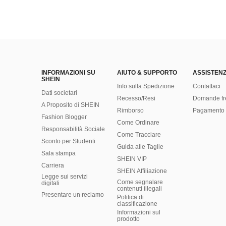
INFORMAZIONI SU
AIUTO & SUPPORTO
ASSISTENZ
SHEIN
Info sulla Spedizione
Contattaci
Dati societari
Recesso/Resi
Domande fr
A Proposito di SHEIN
Rimborso
Pagamento 
Fashion Blogger
Come Ordinare
Responsabilità Sociale
Come Tracciare
Sconto per Studenti
Guida alle Taglie
Sala stampa
SHEIN VIP
Carriera
SHEIN Affiliazione
Legge sui servizi
Come segnalare
digitali
contenuti illegali
Presentare un reclamo
Politica di
classificazione
​Informazioni sul
prodotto