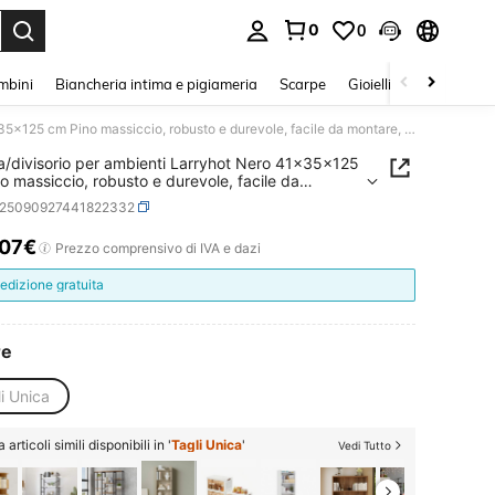
0
0
s Enter to select.
mbini
Biancheria intima e pigiameria
Scarpe
Gioielli E Accessori
Libreria/divisorio per ambienti Larryhot Nero 41x35x125 cm Pino massiccio, robusto e durevole, facile da montare, stile decorativo, adatto per riporre soprammobili, statuette, libri, piccoli oggetti, ecc.
ia/divisorio per ambienti Larryhot Nero 41x35x125
o massiccio, robusto e durevole, facile da
e, stile decorativo, adatto per riporre
s25090927441822332
obili, statuette, libri, piccoli oggetti, ecc.
.07€
ICE AND AVAILABILITY
Prezzo comprensivo di IVA e dazi
edizione gratuita
re
i Unica
articoli simili disponibili in '
Tagli Unica
'
Vedi Tutto