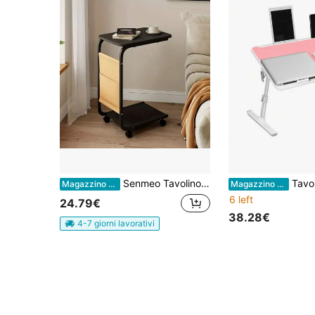
Senmeo Tavolino da divano a doppio strato (a forma di C) - salva spazio con tasche laterali, capacità di carico 30 kg, tavolino funzionale moderno per casa/ufficio/camera da letto
Tavolino pieghevole per laptop da letto, r
Magazzino EU
Magazzino EU
6 left
24.79€
38.28€
4-7 giorni lavorativi