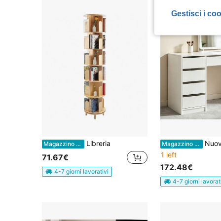
Gestisci i co
Libreria
Nuova scrivania bianca moderna con 4 cassetti, ampio spazio di archiviazione
Magazzino EU
Magazzino EU
1 left
71.67€
172.48€
4-7 giorni lavorativi
4-7 giorni lavorat