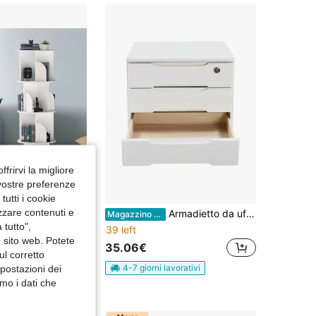
4.59
18
769
4.59
18
769
4.59
18
769
ffrirvi la migliore
 vostre preferenze
utti i cookie
izzare contenuti e
YAJIA Libreria girevole a 4 ripiani, libreria stretta e alta, libreria angolare da terra, libreria girevole, libreria bianca
Armadietto da ufficio
Magazzino EU
 tutto",
39 left
o sito web. Potete
35.06€
avorativi
ul corretto
4-7 giorni lavorativi
mpostazioni dei
mo i dati che