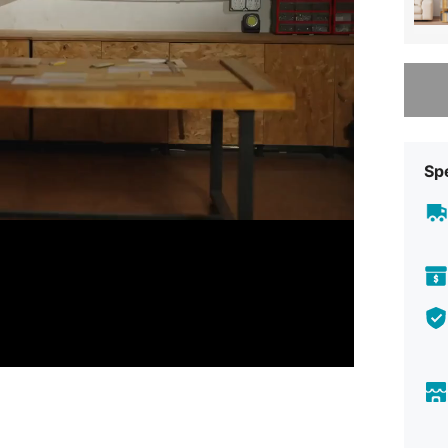
Ci dispi
Sp