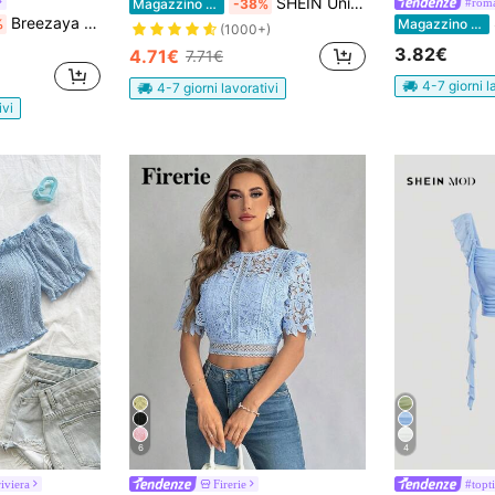
SHEIN Unity Top monocolore a costine
#roma
Magazzino EU
-38%
Breezaya Blusa aderente da donna con maniche a palloncino e bordo arricciato, colore tinta unita, adatta per le vacanze
S
%
Magazzino EU
(1000+)
3.82€
4.71€
7.71€
4-7 giorni l
4-7 giorni lavorativi
ivi
6
4
iviera
Firerie
#topti