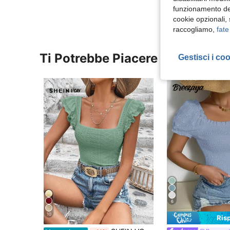
funzionamento del
cookie opzionali,
raccogliamo,
fate
Ti Potrebbe Piacere
Gestisci i co
6
10
Ris