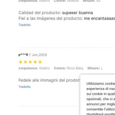
corpulenza: Adatto, Colore: celeste, Misure: XS
corpulenza:
Adatto
Colore:
celeste
Misure:
XS
Calidad del producto
:
supeeer buenna
Fiel a las imágenes del producto
:
me encantaaaa
Tradotto
p***9
7 Jun,2025
corpulenza: Adatto, Colore: Rosa Baby, Misure: L
corpulenza:
Adatto
Colore:
Rosa Baby
Misure:
L
Fedele alle immagini del prodotto
:
perfetto
Utilizziamo cookie 
Tradotto
esperienza di navi
sui cookie in qual
opzionali, che ci 
annunci per migli
consentite l'utili
Visualizza Altre
disabilitarli modi