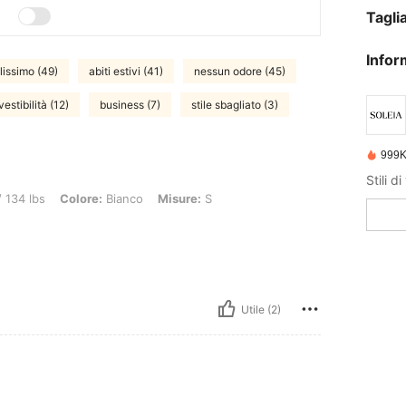
Tagli
Infor
lissimo (49)
abiti estivi (41)
nessun odore (45)
estibilità (12)
business (7)
stile sbagliato (3)
999K
Stili d
olore: Bianco, Misure: S
 134 lbs
Colore:
Bianco
Misure:
S
Utile (2)