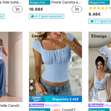
 tema 4 luglio, maglie da vacanza, maglie con perline, maglie da festa, canotte, sexy crop top da donna per il 4 luglio, versatili crop top a spalle scoperte con pieghe e maniche corte, maglie da festa
Firerie Canotta estiva da donna in pizzo trasparente
Magazzino EU
Magazzino EU
(
16.98€
9.48€
ivi
4-7 giorni lavorativi
4-7 giorni l
9
Risparmia 2.45€
te da donna in stile vacanza, in pizzo idrosolubile, estiva
CovetEZ
#Eleg
CovetEZ Maglietta da donna slim fit, colore azzurro chiaro, estiva
Magazzino EU
-40%
Magazzino EU