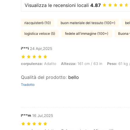
Visualizza le recensioni locali
4.87
riacquisterò (10)
buon materiale del tessuto (100+)
bel
logistica veloce (5)
fedele all'immagine (100+)
Buona v
i***i
24 Apr,2025
corpulenza: Adatto, Altezza: 161 cm / 63 in, Peso: 61 kg / 134 lbs, C
corpulenza:
Adatto
Altezza:
161 cm / 63 in
Peso:
61 kg /
Qualità del prodotto
:
bello
Tradotto
l***m
16 Jul,2025