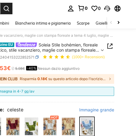
0
0
s Enter to select.
mbini
Biancheria intima e pigiameria
Scarpe
Gioielli E Accessori
Soleia Stile bohémien, floreale romantico, stile vacanziero, maglie con stampa floreale a tema 4 luglio, maglie da vacanza, maglie con perline, maglie con volant, maglie da festa, canotte, sexy crop top da donna per il 4 luglio, eleganti crop top lavorati a maglia con volant, maglie da festa
Soleia Stile bohémien, floreale
zino EU
ico, stile vacanziero, maglie con stampa floreale a
 luglio, maglie da vacanza, maglie con perline,
z2404153222852571
(1000+ Recensioni)
 con volant, maglie da festa, canotte, sexy crop
donna per il 4 luglio, eleganti crop top lavorati a
.53€
-40%
ICE AND AVAILABILITY
5.98€
Nessun dazio aggiuntivo
 con volant, maglie da festa
Risparmia
0.18€
su questo articolo dopo l'iscrizione.
nsegna in 4-7 gg lav
e:
celeste
Immagine grande