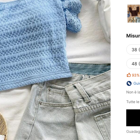
Misu
38 
48 
93%
Gui
Non è la
Tutte l
Guadag