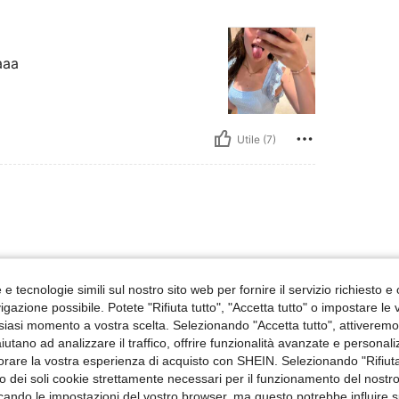
aaa
Utile (7)
e tecnologie simili sul nostro sito web per fornire il servizio richiesto e o
gazione possibile. Potete "Rifiuta tutto", "Accetta tutto" o impostare le
siasi momento a vostra scelta. Selezionando "Accetta tutto", attiveremo t
aiutano ad analizzare il traffico, offrire funzionalità avanzate e personal
Utile (1)
orare la vostra esperienza di acquisto con SHEIN. Selezionando "Rifiuta
zzo dei soli cookie strettamente necessari per il funzionamento del nostr
 Recensioni
ficando le impostazioni del vostro browser, ma questo potrebbe influire s