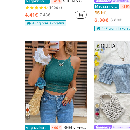
SHEIN VCAY Maglietta ricamo ad occhielli manica a farfalla collo quadrato
Breezaya
Magazzino EU
-41%
Magazzino EU
-28
(1000+)
35 left
4.41€
7.48€
6.38€
8.89€
4-7 giorni lavorativi
4-7 giorni lavorat
15
6
SHEIN Frenchy Top da donna con scollo alla halter, spalle scoperte e inserti in pizzo
#romanzoinr
Magazzino EU
-40%