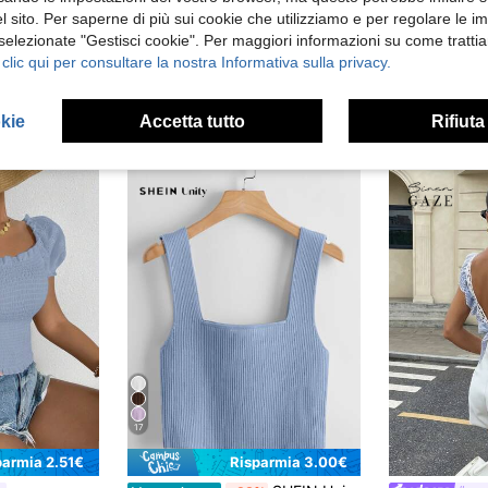
 sito. Per saperne di più sui cookie che utilizziamo e per regolare le i
 selezionate "Gestisci cookie". Per maggiori informazioni su come trattia
 clic qui per consultare la nostra Informativa sulla privacy.
okie
Accetta tutto
Rifiuta
17
parmia 2.51€
Risparmia 3.00€