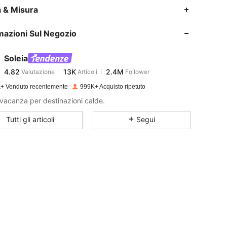
4.82
13K
2.4M
a & Misura
mazioni Sul Negozio
4.82
13K
2.4M
Soleia
4.82
13K
2.4M
Valutazione
Articoli
Follower
c***r
pagato
1 giorno fa
+ Venduto recentemente
999K+ Acquisto ripetuto
4.82
13K
2.4M
i vacanza per destinazioni calde.
Tutti gli articoli
Segui
4.82
13K
2.4M
4.82
13K
2.4M
4.82
13K
2.4M
4.82
13K
2.4M