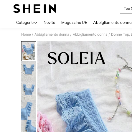
Top 
Use up 
Categorie
Novità
Magazzino UE
Abbigliamento donna
Home
Abbigliamento donna
Abbigliamento donna
Donne Top, B
/
/
/