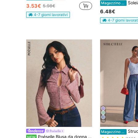
Soleia Stile bohémien, floreale romantico, stile vacanziero, maglie con stampa floreale a
Magazzino EU
3.53€
5.98€
6.48€
4-7 giorni lavorativi
4-7 giorni lavorat
10
Structelle Canotta elegan
Poéselle
Magazzino EU
Poéselle Blusa da donna in maglia a quadri vintage vestibilità aderente – Top corto con maniche lunghe e bottoni, camicia vintage con colletto per autunno/inverno stile Y2K per uscire, blusa rossa
NEW