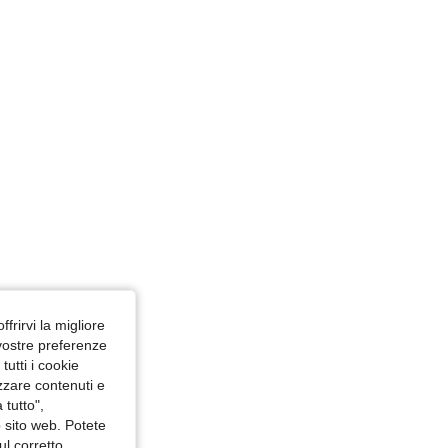
4.82
13K
2.4M
4.82
13K
2.4M
ffrirvi la migliore
 vostre preferenze
utti i cookie
izzare contenuti e
 tutto",
o sito web. Potete
ul corretto