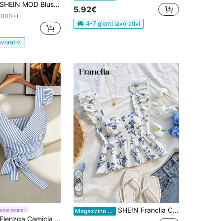
SHEIN MOD Blusa da donna con bordo arricciato in colore unito
5.92€
1000+)
4-7 giorni lavorativi
avorativi
16
SHEIN Franclia Camicia casual da donna con maniche a cappuccio, stile vacanziero
ante estate
Magazzino EU
Elenzga Camicia elegante estiva a righe intrecciate per donna