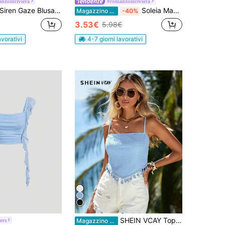
nzoinriviera
#romanzoinriviera
iren Gaze Blusa da donna con inserti in pizzo, stampa a righe e schienale aperto
Soleia Maglietta a maniche corte da donna in tessuto texturizzato con scollo a U e patch ricamate, adatta per vacanze, festival musicali, stile boho, vacanze, appuntamenti, pomeriggio del giorno di San Valentino
Magazzino EU
-40%
3.53€
5.98€
avorativi
4-7 giorni lavorativi
SHEIN VCAY Top Da Cami Con Orlo A Frange Patchwork Per Donne
ers
Magazzino EU