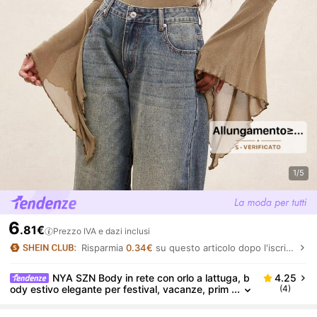
1/5
6
.81€
Prezzo IVA e dazi inclusi
Risparmia
0.34€
su questo articolo dopo l'iscrizione.
NYA SZN Body in rete con orlo a lattuga, b
4.25
ody estivo elegante per festival, vacanze, prim
(4)
avera e brunch per donne