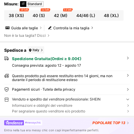
Misure
:
IT
Standard
10 left
14 left
14 left
38
(XS)
40
(S)
42
(M)
44/46
(L)
48
(XL)
Guida alle taglie
Controlla la mia taglia
Non è la tua taglia? Dicci
Spedisce a
Italy
Spedizione Gratuita(Ordini ≥ 9.00€)
Consegna prevista:
agosto 12 - agosto 17
Questo prodotto può essere restituito entro 14 giorni, ma non
durante il periodo di restituzione esteso
Pagamenti sicuri · Tutela della privacy
Venduto e spedito dal venditore professionale: SHEIN
Informazioni e obblighi del venditore
Per segnalare questo venditore e/o prodotto
POPOLARE
TOP 13
#messychic
Entra nella tua era messy chic con capi imperfettamente perfetti.