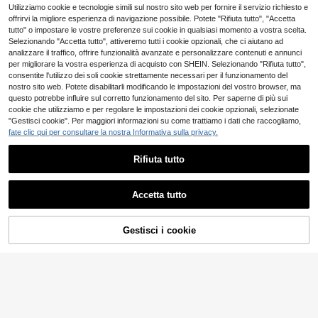
a donna versatile per uso quotidian
3
11
Utilizziamo cookie e tecnologie simili sul nostro sito web per fornire il servizio richiesto e
ffetto sexy a vista
.91€
-51%
7.98€
.03€
o e pendolarismo, con bottoni anteri
offrirvi la migliore esperienza di navigazione possibile. Potete "Rifiuta tutto", "Accetta
ori e maniche lunghe
4-7 giorni lavorativi
4-7 giorni lavorativi
tutto" o impostare le vostre preferenze sui cookie in qualsiasi momento a vostra scelta.
Selezionando "Accetta tutto", attiveremo tutti i cookie opzionali, che ci aiutano ad
analizzare il traffico, offrire funzionalità avanzate e personalizzare contenuti e annunci
per migliorare la vostra esperienza di acquisto con SHEIN. Selezionando "Rifiuta tutto",
consentite l'utilizzo dei soli cookie strettamente necessari per il funzionamento del
nostro sito web. Potete disabilitarli modificando le impostazioni del vostro browser, ma
questo potrebbe influire sul corretto funzionamento del sito. Per saperne di più sui
cookie che utilizziamo e per regolare le impostazioni dei cookie opzionali, selezionate
"Gestisci cookie". Per maggiori informazioni su come trattiamo i dati che raccogliamo,
fate clic qui per consultare la nostra Informativa sulla privacy.
Rifiuta tutto
Accetta tutto
Gestisci i cookie
AGGIUNGI AL CARRELLO
12
Rovax
INAWLY Body Aderent
Magazzino EU
e Sexy Con Schiena Scoperta Incro
(1000+)
Rovax Body donna bia
Magazzino EU
ciata Per Le Donne
nchi, sexy e snellenti, con uno stile
3
3
.83€
-35%
5.98€
.91€
-51%
7.98€
minimalista e chic
4-7 giorni lavorativi
4-7 giorni lavorativi