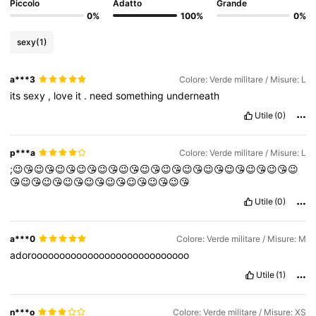
164K Follower
4.74
Piccolo
Adatto
Grande
0%
100%
0%
sexy
(1)
164K Follower
4.74
a***3
Colore: Verde militare / Misure: L
its
sexy
,
love
it
.
need
something
underneath
164K Follower
4.74
Utile
(0)
164K Follower
4.74
p***a
Colore: Verde militare / Misure: L
;😉😘😉😘😉😘😉😘😉😘😉😘😉😘😉😘😉😘😉😘😉😘😉😘😉😘😉
😘😉😘😉😘😉😘😉😘😉😘😉😘😉😘😉😘
164K Follower
4.74
Utile
(0)
a***0
Colore: Verde militare / Misure: M
adoroooooooooooooooooooooooooooo
Utile
(1)
n***o
Colore: Verde militare / Misure: XS