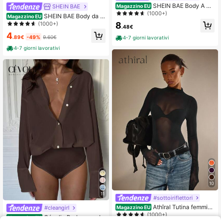
SHEIN BAE Body A Co
SHEIN BAE
Magazzino EU
llo Halter Da Donna
(1000+)
SHEIN BAE Body da d
Magazzino EU
onna estivo con stampa Tintura a n
(1000+)
8
.48€
odi asimmetrica e arricciata
4
.89€
-49%
9.60€
4-7 giorni lavorativi
4-7 giorni lavorativi
10
11
#sottoiriflettori
Athîral Tutina femminil
#cleangirl
Magazzino EU
e in in rete trasparente a tinta unita,
(1000+)
Cévolie Body casual d
Magazzino EU
con colletto alto, maniche lunghe, e