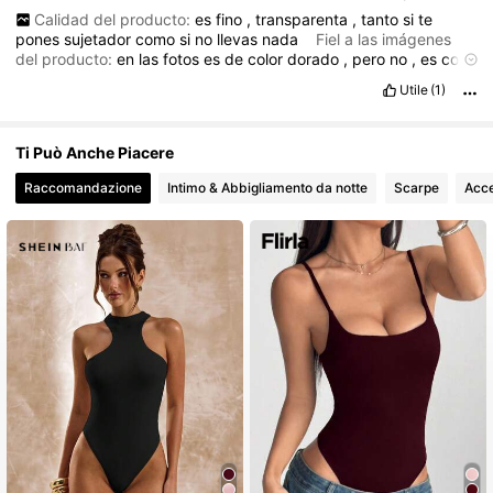
Calidad del producto:
es
fino
,
transparenta
,
tanto
si
te
pones
sujetador
como
si
no
llevas
nada
Fiel a las imágenes
del producto:
en
las
fotos
es
de
color
dorado
,
pero
no
,
es
color
verde
kaki
(
muy
diferente
)
Descripción del aroma:
no
huele
a
Utile
(1)
nada
Ti Può Anche Piacere
Raccomandazione
Intimo & Abbigliamento da notte
Scarpe
Acce