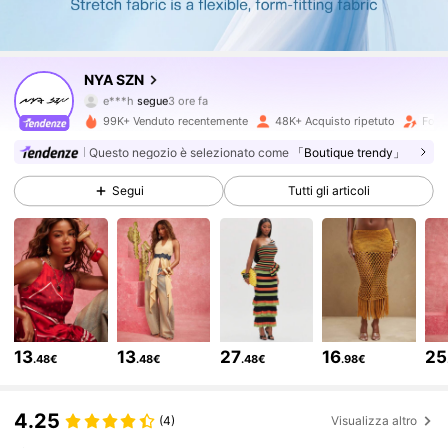
164K Follower
4.74
NYA SZN
e***h
segue
3 ore fa
4***9
sta navigando
164K Follower
4.74
99K+ Venduto recentemente
48K+ Acquisto ripetuto
Follo
Questo negozio è selezionato come
「Boutique trendy」
164K Follower
4.74
Segui
Tutti gli articoli
164K Follower
4.74
164K Follower
4.74
13
13
27
16
25
.48€
.48€
.48€
.98€
164K Follower
4.74
4.25
(4)
Visualizza altro