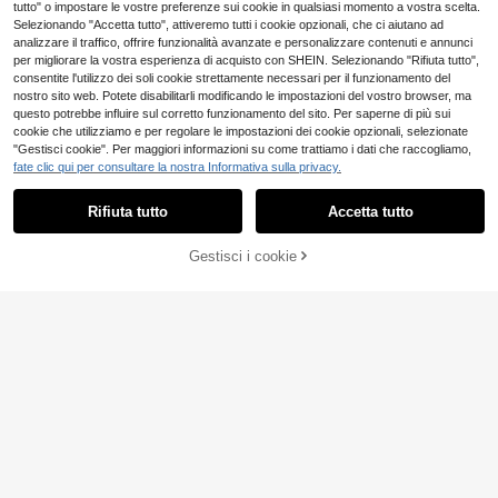
festive, adatto per campeggio, picni
tutto" o impostare le vostre preferenze sui cookie in qualsiasi momento a vostra scelta.
c, barbecue in giardino, decorazion
Selezionando "Accetta tutto", attiveremo tutti i cookie opzionali, che ci aiutano ad
e della stanza e decorazione per fe
analizzare il traffico, offrire funzionalità avanzate e personalizzare contenuti e annunci
ste, anche ideale per decorazioni di
per migliorare la vostra esperienza di acquisto con SHEIN. Selezionando "Rifiuta tutto",
Ognissanti, Natale e feste, e un otti
consentite l'utilizzo dei soli cookie strettamente necessari per il funzionamento del
mo regalo sorpresa per i fan
nostro sito web. Potete disabilitarli modificando le impostazioni del vostro browser, ma
Decorazione gatto carino per crusc
questo potrebbe influire sul corretto funzionamento del sito. Per saperne di più sui
otto d'auto, realizzata in materiale
(1000+)
cookie che utilizziamo e per regolare le impostazioni dei cookie opzionali, selezionate
ABS, accessori decorativi mini adat
1 pezzo Ornamento per auto a form
"Gestisci cookie". Per maggiori informazioni su come trattiamo i dati che raccogliamo,
3
ti per veicoli e schermi
.44€
a di anatra, decorazione per auto, d
fate clic qui per consultare la nostra Informativa sulla privacy.
3
Mostra articoli simili in magazzino
Vedi Tutto
.98€
ecorazione interna per auto carina,
decorazione per moto e bicicletta
Rifiuta tutto
Accetta tutto
Ci dispiace, questo prodotto è esaurito
Risparmia 0.12€
Gestisci i cookie
ESAURITO
Parasole per parabrezza auto Devil
Eye, parasole per parabrezza auto
40 left
2 pezzi Premium Tappetino antisciv
pieghevole, parasole pieghevole pe
olo in silicone per console centrale,
8
3
r finestra per protezione UV, raffred
.12€
-1%
8.24€
.98€
dimensione 2,75 ft (circa 8,4 m) - M
damento, fresco estivo, parasole pe
ateriale in gomma di alta qualità, an
r finestra anteriore, blocco UV, acce
ti-polvere, colore rosso e nero - Pro
ssori per auto, camion, SUV, parasol
tegge perfettamente l'interno della t
e
ua auto
2 pezzi Decorazione per bocc
NEW
hette d'aria dell'auto a forma di fioc
3
.45€
co carino, ornamento per bocchett
e d'aria dell'auto, accessori auto di
vertenti e adorabili, adatti per varie