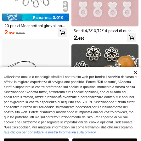
eazione di perline - Adatta per prog
3
feste di compleanno, cinghie decor
.48€
etti creativi, artigianato e decorazio
ative versatili; adatti per ragazze, a
ne della casa (Trasparente)
ppassionati di moda, esperti di croc
het, damigelle d'onore, stagione del
Risparmia 0.01€
ritorno a scuola, compleanno, San V
alentino, matrimonio, look per feste
20 pezzi Moschettoni girevoli con
di Natale, scelta regalo
anello a D per portachiavi, cordini e
Set di 4/8/10/12/14 pezzi di cuscin
2
.95€
2.96€
borse, rotazione a 360°, accessori i
etti per orecchie in silicone, tappi p
2
.45€
n lega di zinco durevole per fai da t
er orecchie antiscivolo e anti-cadu
e e artigianato
ta, supporti per orecchini, adatti per
orecchini pendenti, orecchini grand
i, sostituzione di orecchini e lobi del
1 rotolo/500 cm Gipsofila con filo di
le orecchie
metallo e perle finte, accessori da s
(1000+)
posa per decorazione mano, acces
2
sori per gioielli fai da te, accessori p
.98€
er capelli da sposa, collane, braccia
li
Risparmia 0.01€
Utilizziamo cookie e tecnologie simili sul nostro sito web per fornire il servizio richiesto e
offrirvi la migliore esperienza di navigazione possibile. Potete "Rifiuta tutto", "Accetta
1 Set Kit per la realizzazione di can
tutto" o impostare le vostre preferenze sui cookie in qualsiasi momento a vostra scelta.
dele fai-da-te, include pentola per
12
Selezionando "Accetta tutto", attiveremo tutti i cookie opzionali, che ci aiutano ad
.94€
12.95€
versare la cera, cera di soia, 2 supp
analizzare il traffico, offrire funzionalità avanzate e personalizzare contenuti e annunci
orti per stoppini, 20 stoppini, 20 ade
sivi per candele e 1 cucchiaio.
per migliorare la vostra esperienza di acquisto con SHEIN. Selezionando "Rifiuta tutto",
consentite l'utilizzo dei soli cookie strettamente necessari per il funzionamento del
Risparmia 0.08€
nostro sito web. Potete disabilitarli modificando le impostazioni del vostro browser, ma
50 pezzi di copricapo a doppio stra
questo potrebbe influire sul corretto funzionamento del sito. Per saperne di più sui
to con fiori e perle, copricapo a fior
(500+)
cookie che utilizziamo e per regolare le impostazioni dei cookie opzionali, selezionate
e cavo con perline, accessori per gi
2
"Gestisci cookie". Per maggiori informazioni su come trattiamo i dati che raccogliamo,
oielli fai-da-te multifunzionali, adat
.86€
-2%
2.94€
fate clic qui per consultare la nostra Informativa sulla privacy.
10 pezzi Aghi per perline/Strumenti
ti per orecchini, pendenti, collane, b
Mostra articoli simili in magazzino
Vedi Tutto
per creazione di gioielli, Misure: 5,5
racciali, artigianato
37 left