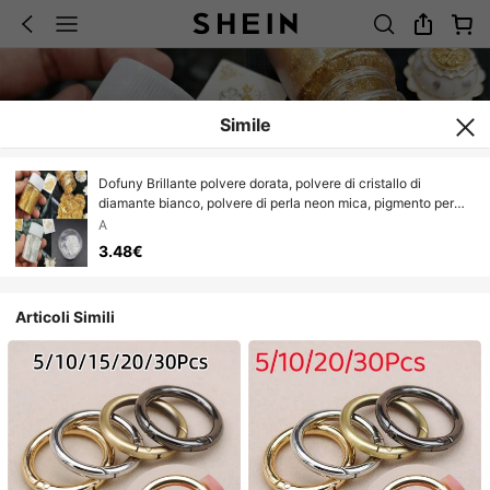
Simile
Dofuny Brillante polvere dorata, polvere di cristallo di
diamante bianco, polvere di perla neon mica, pigmento per
arte di unghie, resina epossidica, sapone, gioielleria, forniture
A
per coloranti artigianali
3.48€
Articoli Simili