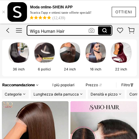
Wig
Moda online-SHEIN APP
×
Parrucca
OTTIENI
Scarica l'app e ottieni tante offerte speciali!
(12,439)
Parrucche Donna Capelli Veri
Wigs Human Hair
Parrucca Donna Capelli Veri
Wig
36 inch
6 pollici
24 inch
16 inch
22 inch
Raccomandazione
I più popolari
Prezzo
Filtro
Categorie
Lunghezza della parrucca
Densità e pizzo
Conte