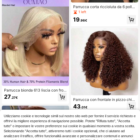
Senza Colla Per Donne
Parrucca corta riccioluta da 6 pollic
i, parrucca frontale in pizzo HD 13x
1 left
1 con linea dei capelli naturale pre-
19
sfoltita, parrucca frontale in pizzo tr
.96€
asparente 13*1 con ricci a spirale, d
ensità del 150%, facile da indossare
per le donne
Parrucca bionda 613 liscia con fron
tale in pizzo, capelli umani misti, fro
27
.27€
ntale in pizzo HD 13x4, densità 20
Parrucca con frontale in pizzo chiu
0%, capelli umani lisci brasiliani mis
so 5*5, ricci Jerry, pizzo trasparent
43
.01€
ti per donne, pre-sfoltita con baby h
e, senza colla, frontale in pizzo tras
air
parente grande 13x4 #4 marrone, p
Utilizziamo cookie e tecnologie simili sul nostro sito web per fornire il servizio richiesto e
re-tagliata e pre-sfoltita, parrucca p
offrirvi la migliore esperienza di navigazione possibile. Potete "Rifiuta tutto", "Accetta
ronta da indossare realizzata in mis
cela di capelli umani, installazione r
tutto" o impostare le vostre preferenze sui cookie in qualsiasi momento a vostra scelta.
apida, adatta per principianti
Selezionando "Accetta tutto", attiveremo tutti i cookie opzionali, che ci aiutano ad
analizzare il traffico, offrire funzionalità avanzate e personalizzare contenuti e annunci