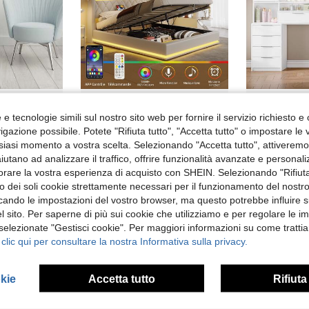
in Camera da letto Strutture per letti
e tecnologie simili sul nostro sito web per fornire il servizio richiesto e o
#1 Bestseller
ione di bellezza
Struttura letto 160x200cm con illuminazione LED e porte USB, testiera rivestita in PU con lampada da lettura, letto contenitore idraulico con spazio sotto il materasso, colore beige
Ha
Magazzino EU
Magazzino EU
8 left
gazione possibile. Potete "Rifiuta tutto", "Accetta tutto" o impostare le
1 left
in Camera da letto Strutture per letti
in Camera da letto Strutture per letti
#1 Bestseller
#1 Bestseller
siasi momento a vostra scelta. Selezionando "Accetta tutto", attiveremo t
8 left
8 left
217.55€
242.62€
aiutano ad analizzare il traffico, offrire funzionalità avanzate e personal
in Camera da letto Strutture per letti
#1 Bestseller
ivi
8 left
orare la vostra esperienza di acquisto con SHEIN. Selezionando "Rifiuta
Alto livello di fidelizzazione dei clienti
zzo dei soli cookie strettamente necessari per il funzionamento del nostr
ficando le impostazioni del vostro browser, ma questo potrebbe influire s
 sito. Per saperne di più sui cookie che utilizziamo e per regolare le i
 selezionate "Gestisci cookie". Per maggiori informazioni su come trattia
 clic qui per consultare la nostra Informativa sulla privacy.
okie
Accetta tutto
Rifiuta