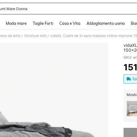
umi Mare Donna
and down arrow keys to navigate search Recente ricerca and Cerca e Trova. Pres
Moda mare
Taglie Forti
Casa e Vita
Abbigliamento uomo
Ba
era da letto
Strutture letti
vidaXL Cadre de lit sans matelas chêne marrone 
/
/
vidaXL
150x2
SKU: s
15
PR
Sp
Mostra
Ci dispi