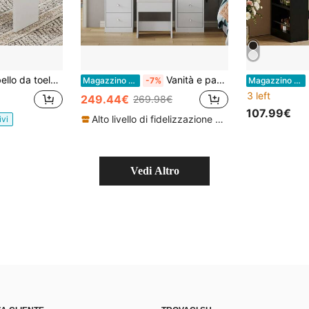
nca imbottita, sgabello da toeletta per spogliatoio, camera da letto, corridoio e soggiorno, 40 x 23,5 x 43 cm, bianco
Vanità e panche per vanità
De
Magazzino EU
-7%
Magazzino EU
3 left
249.44€
269.98€
107.99€
Alto livello di fidelizzazione dei clienti
ivi
Vedi Altro