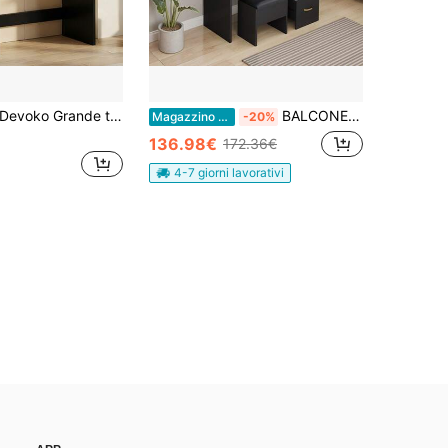
voko Grande toletta con illuminazione LED regolabile, toletta con specchio, con 7 cassetti, 4 ripiani aperti e 2 prese di corrente, adatta per camere da letto, bianca
BALCONERA Toeletta nera con specchio – Tavolo da trucco con 4 cassetti, illuminazione e presa di corrente | Ideale come tavolo da trucco, toeletta e tavolo da toeletta
Magazzino EU
-20%
136.98€
172.36€
4-7 giorni lavorativi