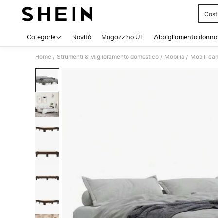
Cost
Use up 
Categorie
Novità
Magazzino UE
Abbigliamento donna
Home
Strumenti & Miglioramento domestico
Mobilia
Mobili cam
/
/
/