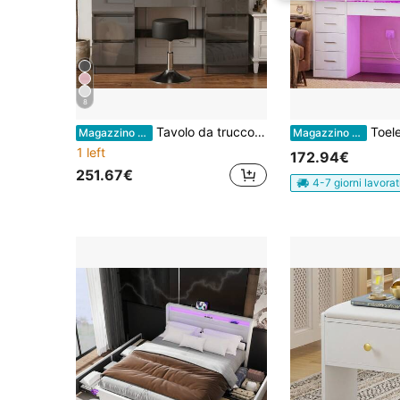
8
Tavolo da trucco moderno Devoko con specchio a LED, 3 colori di luce e luminosità regolabile, tavolo da trucco con 7 cassetti, ripiani a giorno e sgabello opzionale, mobile da trucco per camera da letto, bianco/nero/rosa/vintage
Toeletta con specchio illuminato,
Magazzino EU
Magazzino EU
1 left
172.94€
251.67€
4-7 giorni lavorat