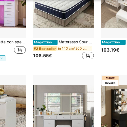
 striscia LED RGB e stazione di ricarica, 9 cassetti, piano in vetro, bianco
Materasso Sour Lemon 90x200cm, Materasso 140x200cm, Materasso 180x200cm - 25 cm - Ibrido - Molle insacchettate + memory foam - Supporto medio-rigido - Ultra traspirante - 7 zone
[Scelta
Magazzino EU
Magazzino EU
in 140 cm*200 cm Mobili per la camera da letto
#2 Bestseller
103.19€
106.55€
ivi