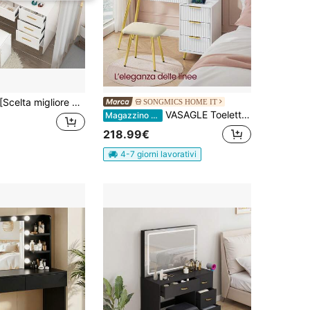
 migliore per regali di Halloween e Natale] Tavolo da toeletta con specchio, toletta, tavolo da trucco con cassetti - Stile moderno scandinavo, struttura in legno massello, luci LED touch dimmerabili, spazioso organizer con più scomparti per tutti i cosmetici, prodotti per la cura della pelle, gioielli e accessori | Tavolo da toeletta perfetto per camera da letto, bagno, organizer per dormitorio universitario | Minimalista, estetica fresca, arredamento per la casa femminile, ottimo regalo per donne, adolescenti, regalo per addio al nubilato, magazzino locale
SONGMICS HOME IT
VASAGLE Toeletta con Sgabello e Specchio, Tavolo da Trucco con Cassetti, Specchio Ingranditore 10x, Illuminazione LED, Vassoio Portagioie, Multipresa, 40 x 110 x 135 cm, Bianco Nuvola, Regalo Natale
Magazzino EU
218.99€
4-7 giorni lavorativi