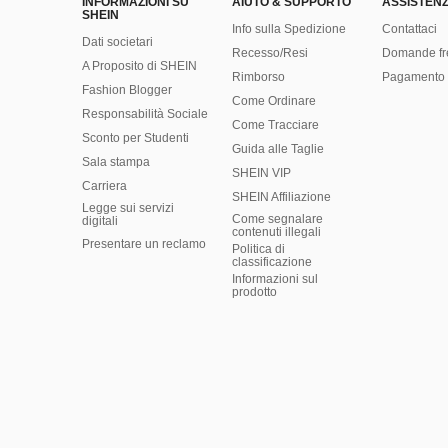
INFORMAZIONI SU
AIUTO & SUPPORTO
ASSISTENZ
SHEIN
Info sulla Spedizione
Contattaci
Dati societari
Recesso/Resi
Domande fr
A Proposito di SHEIN
Rimborso
Pagamento 
Fashion Blogger
Come Ordinare
Responsabilità Sociale
Come Tracciare
Sconto per Studenti
Guida alle Taglie
Sala stampa
SHEIN VIP
Carriera
SHEIN Affiliazione
Legge sui servizi
Come segnalare
digitali
contenuti illegali
Presentare un reclamo
Politica di
classificazione
​Informazioni sul
prodotto