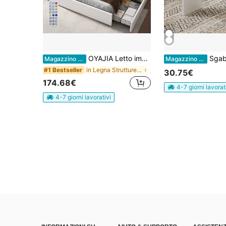
OYAJIA Letto imbottito 140x200 cm, letto matrimoniale con 4 cassetti, letto a molle con testiera e rete a doghe in legno, letto contenitore con illuminazione a LED e funzione di ricarica, senza materasso, 90x200 / 140x200 / 160x200 cm, bianco
Sgabello da toeletta, sgabello da trucco in legno, pa
Magazzino EU
Magazzino EU
in Legna Strutture per letti
#1 Bestseller
30.75€
174.68€
4-7 giorni lavorat
4-7 giorni lavorativi