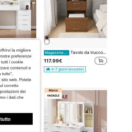
ffrirvi la migliore
luPeit 150 cm Postazione Trucco, 11 Luce LED, 3 Colori, Luminosità Regolabile, Presa di Corrente, 10 Cassettos, Deposito di gioielli, Ampia Capacità di Archiviazione, Bianco-Argento
Tavolo da trucco 3 in 1 con specchio aperto / set da trucco compatto / con piano in vetro trasparente / design salvaspazio / adatto a stanze piccole, appartamenti e camere da letto
Magazzino EU
 vostre preferenze
117.99€
utti i cookie
izzare contenuti e
4-7 giorni lavorativi
 tutto",
o sito web. Potete
ul corretto
mpostazioni dei
mo i dati che
 tutto