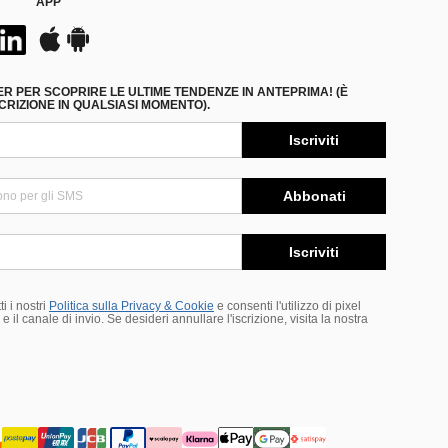
APP
ER PER SCOPRIRE LE ULTIME TENDENZE IN ANTEPRIMA! (È
RIZIONE IN QUALSIASI MOMENTO).
Iscriviti
Abbonati
Iscriviti
i i nostri
Politica sulla Privacy & Cookie
e consenti l'utilizzo di pixel
 il canale di invio. Se desideri annullare l'iscrizione, visita la nostra