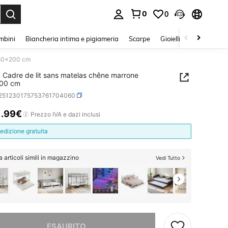
0
0
s Enter to select.
mbini
Biancheria intima e pigiameria
Scarpe
Gioielli E Accessori
150x200 cm
 Cadre de lit sans matelas chêne marrone
00 cm
r251230175753761704060
1
.99€
ICE AND AVAILABILITY
Prezzo IVA e dazi inclusi
edizione gratuita
 articoli simili in magazzino
Vedi Tutto
ace, questo prodotto è esaurito
ESAURITO