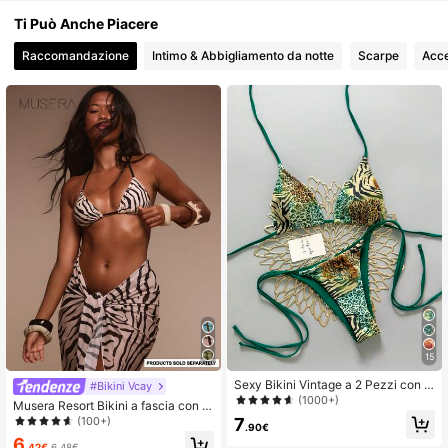
Ti Può Anche Piacere
Raccomandazione
Intimo & Abbigliamento da notte
Scarpe
Acce
15
Sexy Bikini Vintage a 2 Pezzi con S
#Bikini Vcay
tampa Leopardata per Donne, Vaca
(1000+)
Musera Resort Bikini a fascia con st
nze, Spiaggia, Estate, Estetica Y2K
ampa zebrata e borchie, solo parte
(100+)
7
.90€
superiore, per vacanze, viaggi estiv
6
i e spiaggia, Terra Sol Primavera
.42€
6.48€