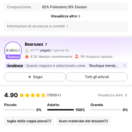
Composizione:
82% Poliestere,18% Elastan
Visualizza altro
Informazioni di sicurezza e contatti
2.2K Follower
4.78
Bearsaez
m***i
pagato
1 giorno fa
Y***o
segue
21 ore fa
6.2K Venduto recentemente
191 Acquisto ripetuto
2.2K Follower
4.78
Questo negozio è selezionato come
「Boutique trendy」
Segui
Tutti gli articoli
2.2K Follower
4.78
4.90
(1000+)
Visualizza altro
2.2K Follower
4.78
Piccolo
Adatto
Grande
0%
100%
0%
taglia della coppa piena
(1)
buon materiale del tessuto
(1)
2.2K Follower
4.78