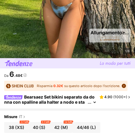
1/6
6
.48€
Da
Risparmia
0.32€
su questo articolo dopo l'iscrizione.
Bearsaez Set bikini separato da do
4.90
(
1000+
)
nna con spalline alla halter a nodo e sta
mpa tie-dye, adatto per lestate in spiaggi
a
Misure
IT
22 left
13 left
14 left
38
(XS)
40
(S)
42
(M)
44/46
(L)