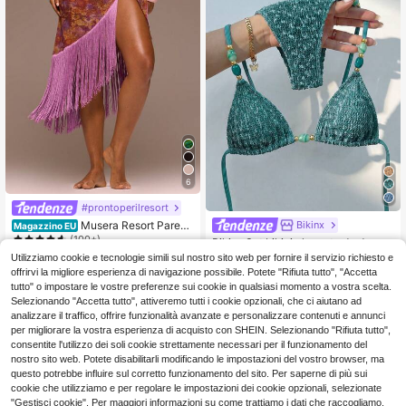
6
#prontoperilresort
Musera Resort Pareo i
Bikinx
Magazzino EU
n chiffon con laccetti laterali e fran
(100+)
Bikinx Set bikini elegante da donna
ge, abbigliamento da spiaggia femm
con texture e perline, top all'americ
12
Utilizziamo cookie e tecnologie simili sul nostro sito web per fornire il servizio richiesto e
10
inile, adatto per primavera, estate, v
.36€
12.48€
.98€
ana, slip con laccetti laterali, costu
offrirvi la migliore esperienza di navigazione possibile. Potete "Rifiuta tutto", "Accetta
acanze, uscite serali, occasioni cari
me da bagno con schiena scoperta
4-7 giorni lavorativi
tutto" o impostare le vostre preferenze sui cookie in qualsiasi momento a vostra scelta.
ne, colore sabbia dorata
e laccetti, adatto per vacanze al ma
Selezionando "Accetta tutto", attiveremo tutti i cookie opzionali, che ci aiutano ad
re estive, abbigliamento da resort
analizzare il traffico, offrire funzionalità avanzate e personalizzare contenuti e annunci
per migliorare la vostra esperienza di acquisto con SHEIN. Selezionando "Rifiuta tutto",
consentite l'utilizzo dei soli cookie strettamente necessari per il funzionamento del
nostro sito web. Potete disabilitarli modificando le impostazioni del vostro browser, ma
questo potrebbe influire sul corretto funzionamento del sito. Per saperne di più sui
cookie che utilizziamo e per regolare le impostazioni dei cookie opzionali, selezionate
"Gestisci cookie". Per maggiori informazioni su come trattiamo i dati che raccogliamo,