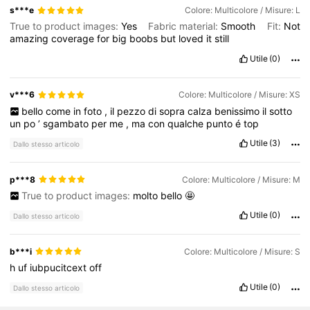
s***e
Colore: Multicolore / Misure: L
2.2K Follower
4.78
True to product images:
Yes
Fabric material:
Smooth
Fit:
Not
amazing
coverage
for
big
boobs
but
loved
it
still
Utile
(0)
2.2K Follower
4.78
v***6
Colore: Multicolore / Misure: XS
bello
come
in
foto
,
il
pezzo
di
sopra
calza
benissimo
il
sotto
2.2K Follower
4.78
un
po
’
sgambato
per
me
,
ma
con
qualche
punto
é
top
Utile
(3)
Dallo stesso articolo
2.2K Follower
4.78
p***8
Colore: Multicolore / Misure: M
True to product images:
molto
bello
🤩
2.2K Follower
4.78
Utile
(0)
Dallo stesso articolo
b***i
Colore: Multicolore / Misure: S
2.2K Follower
4.78
h
uf
iubpucitcext
off
Utile
(0)
Dallo stesso articolo