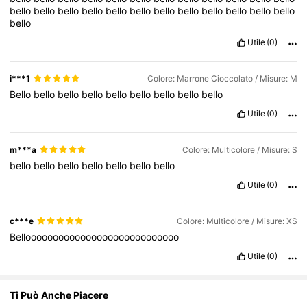
bello
bello
bello
bello
bello
bello
bello
bello
bello
bello
bello
bello
bello
Utile
(0)
4.3M Follower
4.83
i***1
Colore: Marrone Cioccolato / Misure: M
4.3M Follower
4.83
Bello
bello
bello
bello
bello
bello
bello
bello
bello
Utile
(0)
m***a
Colore: Multicolore / Misure: S
bello
bello
bello
bello
bello
bello
bello
Utile
(0)
c***e
Colore: Multicolore / Misure: XS
Belloooooooooooooooooooooooooooo
Utile
(0)
Ti Può Anche Piacere