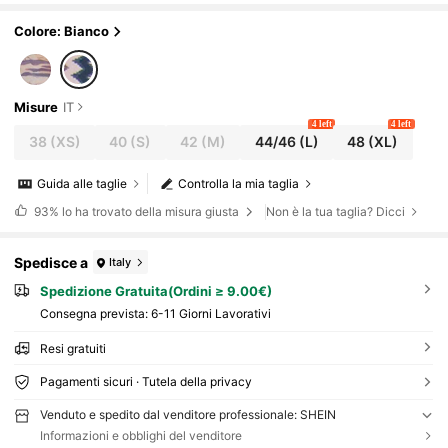
Colore: Bianco
Misure
IT
4 left
4 left
38
(XS)
40
(S)
42
(M)
44/46
(L)
48
(XL)
Guida alle taglie
Controlla la mia taglia
93%
lo ha trovato della misura giusta
Non è la tua taglia? Dicci
Spedisce a
Italy
Spedizione Gratuita(Ordini ≥ 9.00€)
Consegna prevista:
6-11 Giorni Lavorativi
Resi gratuiti
Pagamenti sicuri · Tutela della privacy
Venduto e spedito dal venditore professionale: SHEIN
Informazioni e obblighi del venditore