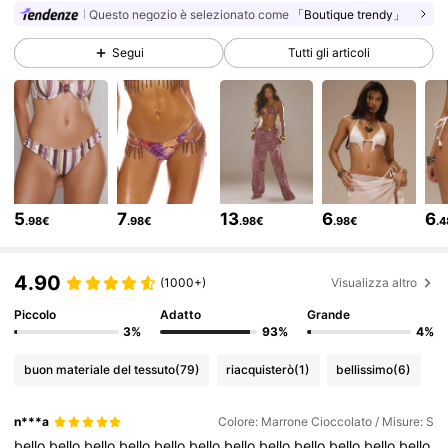
Questo negozio è selezionato come
「Boutique trendy」
4.3M Follower
4.83
Segui
Tutti gli articoli
4.3M Follower
4.83
4.3M Follower
4.83
5
7
13
6
6
.98€
.98€
.98€
.98€
.
4.3M Follower
4.83
4.90
(1000+)
Visualizza altro
4.3M Follower
4.83
Piccolo
Adatto
Grande
3%
93%
4%
buon materiale del tessuto
(79)
riacquisterò
(1)
bellissimo
(6)
4.3M Follower
4.83
n***a
Colore: Marrone Cioccolato / Misure: S
bello
bello
bello
bello
bello
bello
bello
bello
bello
bello
bello
bello
4.3M Follower
4.83