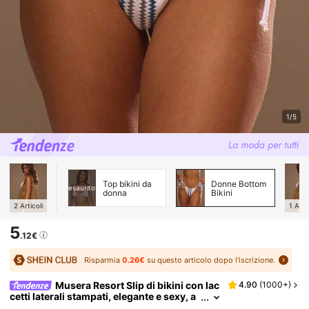
1/5
Top bikini da
Donne Bottom
esaurito
donna
Bikini
2
Articoli
1
Artic
5
.12€
Risparmia
0.26€
su questo articolo dopo l'iscrizione.
Musera Resort Slip di bikini con lac
4.90
(
1000+
)
cetti laterali stampati, elegante e sexy, a
datto per vacanze, spiaggia e matrimoni