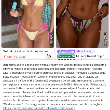
37
5
Set bikini estivo da donna nuovo a t
#Bikini Vcay
inta unita con contrasto, costume d
7
Musera Resort Slip di
Magazzino EU
.90€
-1%
7.98€
a bagno con laccetti al collo e schie
bikini con stampa grafica floreale e
(500+)
na scoperta, tessuto ad alta elastici
laccetti laterali, adatto per primaver
tà, costume da bagno per feste/festi
5
Utilizziamo cookie e tecnologie simili sul nostro sito web per fornire il servizio richiesto e
a, estate, vacanze, spiaggia, elegan
.48€
val musicali, outfit da spiaggia per v
offrirvi la migliore esperienza di navigazione possibile. Potete "Rifiuta tutto", "Accetta
te, carino, sexy, stile bohémien, fest
acanze, abito da vacanza, abito da
4-7 giorni lavorativi
tutto" o impostare le vostre preferenze sui cookie in qualsiasi momento a vostra scelta.
ival, Ibiza, deserto, orchidea
festival da donna, outfit da spiaggia
Selezionando "Accetta tutto", attiveremo tutti i cookie opzionali, che ci aiutano ad
per vacanze da donna, outfit da va
analizzare il traffico, offrire funzionalità avanzate e personalizzare contenuti e annunci
canza tropicale, costume da bagno
per migliorare la vostra esperienza di acquisto con SHEIN. Selezionando "Rifiuta tutto",
da donna, abbigliamento da spiaggi
consentite l'utilizzo dei soli cookie strettamente necessari per il funzionamento del
a da donna, costume da bagno da d
onna, costume da bagno elegante d
nostro sito web. Potete disabilitarli modificando le impostazioni del vostro browser, ma
a donna, costume da bagno da spia
questo potrebbe influire sul corretto funzionamento del sito. Per saperne di più sui
ggia da donna, costume da bagno d
cookie che utilizziamo e per regolare le impostazioni dei cookie opzionali, selezionate
a donna, bikini da donna, set bikini
"Gestisci cookie". Per maggiori informazioni su come trattiamo i dati che raccogliamo,
da donna, set bikini da donna, bikini
fate clic qui per consultare la nostra Informativa sulla privacy.
da spiaggia da donna per vacanze,