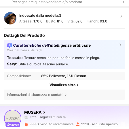
Per segnalare questo venditore e/o prodotto
Indossato dalla modella:
S
Altezza:
170.0
Busto:
81.0
Vita:
62.0
Fianchi:
93.0
Dettagli Del Prodotto
Caratteristiche dell'intelligenza artificiale
Creato in base ai dettagli
Tessuto:
Texture semplice per una facile messa in piega.
Sexy:
Stile sicuro dal fascino audace.
Composizione:
85% Poliestere, 15% Elastan
Visualizza altro
Informazioni di sicurezza e contatti
4.3M Follower
4.83
MUSERA
e***0
segue
10 minuti fa
m***a
sta navigando
4.3M Follower
4.83
999K+ Venduto recentemente
999K+ Acquisto ripetuto