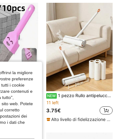
3.40
1.7K
25
3.40
1.7K
25
ffrirvi la migliore
 vostre preferenze
utti i cookie
izzare contenuti e
2/4/6/10-Confezione Spazzole in Pietra Pomice per Toilette: Pietre per la Pulizia del Bagno con Manico. Resistenti agli Acidi e alla Corrosione, Facili da Pulire e Progettate Specificamente per la Pulizia del Bagno e la Rimozione delle Macchie Senza Danneggiare le Superfici in Ceramica. Uno Strumento di Pulizia Domestica.
1 pezzo Rullo antipelucchi pieghevole estensibile, spazzola per letto, capelli, polvere del pavimento, vestiti e rimozione dei peli
NEW
 tutto",
11 left
o sito web. Potete
ul corretto
3.75€
mpostazioni dei
Alto livello di fidelizzazione dei clienti
mo i dati che