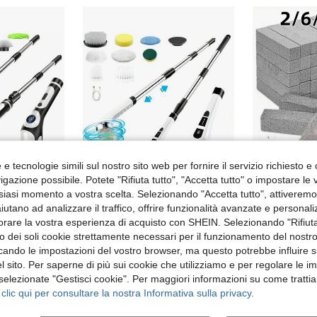
e tecnologie simili sul nostro sito web per fornire il servizio richiesto e o
gazione possibile. Potete "Rifiuta tutto", "Accetta tutto" o impostare le
siasi momento a vostra scelta. Selezionando "Accetta tutto", attiveremo t
aiutano ad analizzare il traffico, offrire funzionalità avanzate e personal
otante Elettrica Senza Fili con 9 Testine Intercambiabili per Bagno, Doccia, Vasca da Bagno, Vetro, Auto, Pavimenti Elettrici
Spazzola di pulizia elettrica rotante, spazzola di pulizia senza fili ricaricabile da 1800mAh, grado di impermeabilità IPX7, pulitore per il bagno, dotata di 8 testine di spazzola sostituibili, adatta per bagni, pavimenti, cucine, vetri, auto, ecc., con manico esteso
orare la vostra esperienza di acquisto con SHEIN. Selezionando "Rifiuta
22 left
17.21€
(100+)
zzo dei soli cookie strettamente necessari per il funzionamento del nostr
4.93€
ficando le impostazioni del vostro browser, ma questo potrebbe influire s
 sito. Per saperne di più sui cookie che utilizziamo e per regolare le i
ivi
 selezionate "Gestisci cookie". Per maggiori informazioni su come trattia
 clic qui per consultare la nostra Informativa sulla privacy.