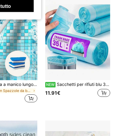
 tutto
1 Set Spazzola a manico lungo staccabile e 3 spugne multifunzione per bagno e pareti, adatto per casa e cucina, prodotto per la pulizia domestica, spazzola per la pulizia staccabile, essenziale per l'estate, testina della spazzola sostituibile
Sacchetti per rifiuti blu 35 L 100 pezzi 10 rotoli con laccetto, sacchetti per rifiuti in LDPE ad alta resistenza con spessore di 25 micron, fodere per bidoni resistenti agli strappi e flessibili per rifiuti domestici misti, ideali per cucina, ufficio, bagno, casa e pulizia quotidiana
NEW
in Spazzole da bagno
11.91€