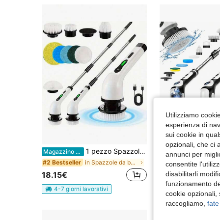
Utilizziamo cookie 
esperienza di navi
sui cookie in qual
opzionali, che ci 
1 pezzo Spazzola elettrica multifunzionale con manico lungo, bastone telescopico per pulizia di casa, cucina, bagno e toilette, con 7 diverse testine adatte a vari scenari
1 Set Spazzola Elettrica per Pulizia, Nuova Spazzola R
Magazzino EU
Magazzino EU
annunci per migli
32 left
in Spazzole da bagno
#2 Bestseller
consentite l'utili
disabilitarli modi
18.15€
24.98€
funzionamento del
4-7 giorni lavorativi
4-7 giorni lavorat
cookie opzionali,
raccogliamo,
fate