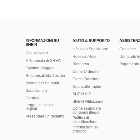
INFORMAZIONI SU
AIUTO & SUPPORTO
ASSISTENZ
SHEIN
Info sulla Spedizione
Contattaci
Dati societari
Recesso/Resi
Domande fr
A Proposito di SHEIN
Rimborso
Pagamento 
Fashion Blogger
Come Ordinare
Responsabilità Sociale
Come Tracciare
Sconto per Studenti
Guida alle Taglie
Sala stampa
SHEIN VIP
Carriera
SHEIN Affiliazione
Legge sui servizi
Come segnalare
digitali
contenuti illegali
Presentare un reclamo
Politica di
classificazione
​Informazioni sul
prodotto