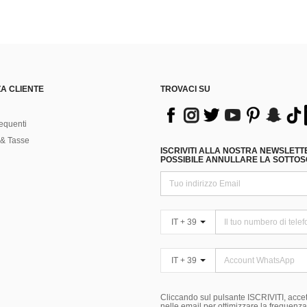
A CLIENTE
TROVACI SU
equenti
& Tasse
ISCRIVITI ALLA NOSTRA NEWSLETT
POSSIBILE ANNULLARE LA SOTTOSC
IT + 39
IT + 39
Cliccando sul pulsante ISCRIVITI, accett
nelle email per ottimizzare la frequenza e