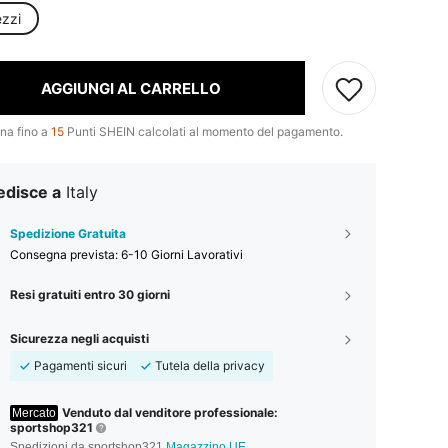
ezzi
AGGIUNGI AL CARRELLO
na fino a
15
Punti SHEIN calcolati al momento del pagamento.
edisce a
Italy
Spedizione Gratuita
Consegna prevista:
6-10 Giorni Lavorativi
Resi gratuiti entro 30 giorni
Sicurezza negli acquisti
Pagamenti sicuri
Tutela della privacy
Venduto dal venditore professionale:
Mercato
sportshop321
Spedizioni da sportshop321
Magazzino UE