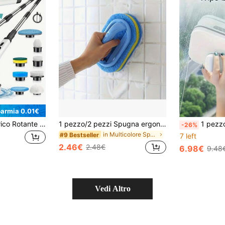
parmia 0.01€
1 Set Pulitore Elettrico Rotante per Pavimenti, Comprende 8 Testine Spazzola Sostituibili, Spazzola Elettrica Senza Fili con Manico Lungo Regolabile, Pulitore Ricaricabile per Doccia e Pavimenti, Adatto per Bagno, Cucina, Vasca da Bagno, Piastrelle, Box Doccia e Auto, Forniture per la Pulizia
1 pezzo/2 pezzi Spugna ergonomica con impugnatura, design bicolore - Spazzola per pulizia manuale multiuso, adatta per vasca da bagno, cucina, bagno - Utilizzabile per pulire piastrelle, pentole e macchie, accessori da bagno
1 pezzo Pulitore di finestre magnetico a doppia faccia ad alta resistenza, con corda di e
-26%
in Multicolore Spugne e pagliette abrasive
#9 Bestseller
7 left
2.46€
2.48€
6.98€
9.48
Vedi Altro