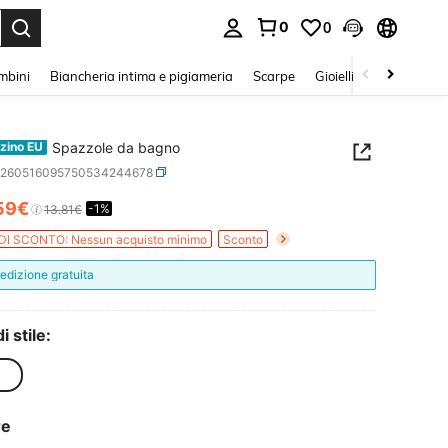
0
0
s Enter to select.
mbini
Biancheria intima e pigiameria
Scarpe
Gioielli E Accessori
Spazzole da bagno
zino EU
h260516095750534244678
59€
-1%
ICE AND AVAILABILITY
13.81€
DI SCONTO: Nessun acquisto minimo
Sconto
edizione gratuita
i stile:
re