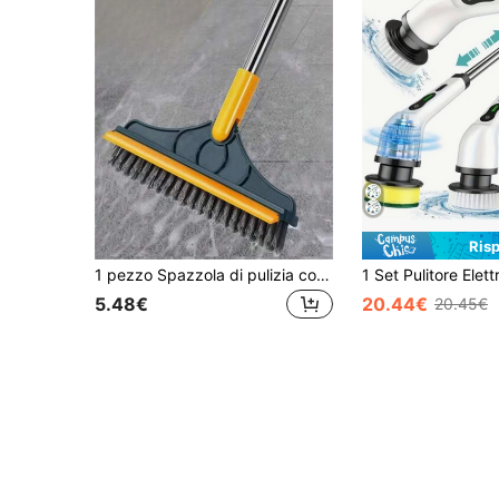
Ris
1 pezzo Spazzola di pulizia con manico lungo, strumento di pulizia 2 in 1 per fessure del pavimento, strumento di pulizia per finestre, adatto per bagno, toilette, hotel e uso commerciale, con setole angolate e raschietto, testina rotante a 180°, aiutante per la pulizia domestica
5.48€
20.44€
20.45€