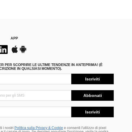
APP
ER PER SCOPRIRE LE ULTIME TENDENZE IN ANTEPRIMA! (È
RIZIONE IN QUALSIASI MOMENTO).
Iscriviti
Abbonati
Iscriviti
i i nostri
Politica sulla Privacy & Cookie
e consenti l'utilizzo di pixel
 il canale di invio. Se desideri annullare l'iscrizione, visita la nostra