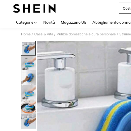
Cost
Use up 
Categorie
Novità
Magazzino UE
Abbigliamento donna
Home
Casa & Vita
Pulizie domestiche e cura personale
Strumen
/
/
/