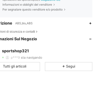
Informazioni e obblighi del venditore
Per segnalare questo venditore e/o prodotto
izione
ABS,blu,ABS
3.40
1.7K
25
ioni di sicurezza e contatti
mazioni Sul Negozio
3.40
1.7K
25
3.40
1.7K
25
sportshop321
p***9
sta navigando
3.40
1.7K
25
Tutti gli articoli
Segui
3.40
1.7K
25
3.40
1.7K
25
3.40
1.7K
25
3.40
1.7K
25