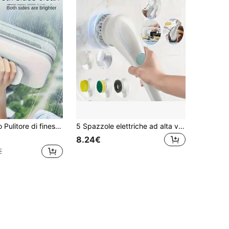
 design anti-pizzicamento, adatto per vetri da 3-10 mm di spessore, strumento di pulizia per edifici alti/balconi/case/uffici, con manico in ABS e set di spazzole, adatto per finestre interne ed esterne
5 Spazzole elettriche ad alta velocità con testine intercambiabili, spazzole rotanti portatili, pulitori elettrici portatili senza fili per bagni/vasche da bagno/piastrelle da parete/pavimenti/cucine, spazzole ricaricabili per il bagno e forniture per la pulizia
8.24€
€