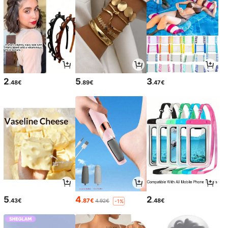
2
5
3
.48€
.89€
.47€
5
4
2
.43€
.87€
.48€
4.92€
-1%