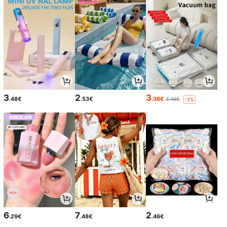
3
2
3
.48€
.53€
.36€
3.46€
-2%
6
7
2
.29€
.48€
.46€