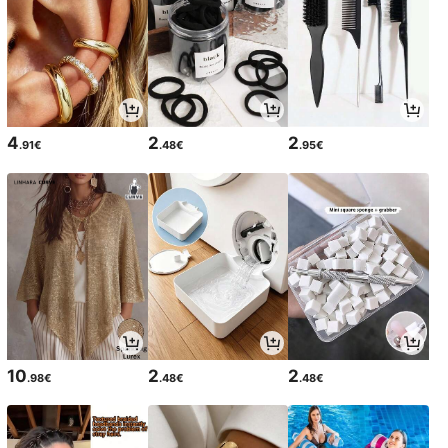
4
2
2
.91€
.48€
.95€
10
2
2
.98€
.48€
.48€