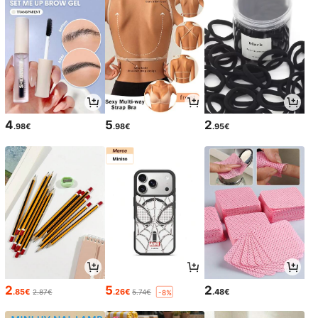
4
5
2
.98€
.98€
.95€
2
5
2
.85€
.26€
.48€
2.87€
5.74€
-8%