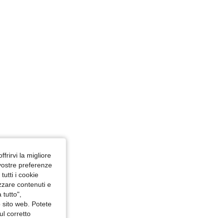
ffrirvi la migliore
 vostre preferenze
utti i cookie
izzare contenuti e
 tutto",
o sito web. Potete
ul corretto