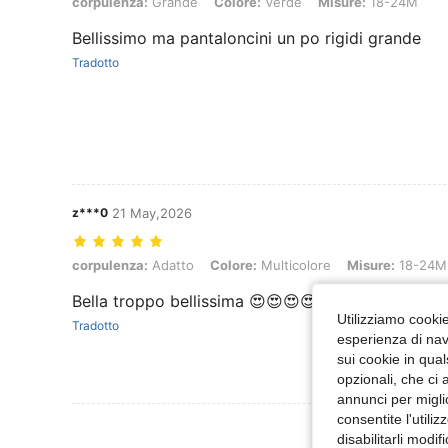
corpulenza: Grande, Colore: Verde, Misure: 18-24M
corpulenza:
Grande
Colore:
Verde
Misure:
18-24M
Bellissimo ma pantaloncini un po rigidi grande
Tradotto
z***0
21 May,2026
corpulenza: Adatto, Colore: Multicolore, Misure: 18-24M
corpulenza:
Adatto
Colore:
Multicolore
Misure:
18-24M
Bella troppo bellissima 😍😍😍😍😍😍😍😍😍😍😍
Utilizziamo cookie 
Tradotto
esperienza di navi
sui cookie in qual
opzionali, che ci 
annunci per migli
consentite l'utili
Visualizza Altre
disabilitarli modi