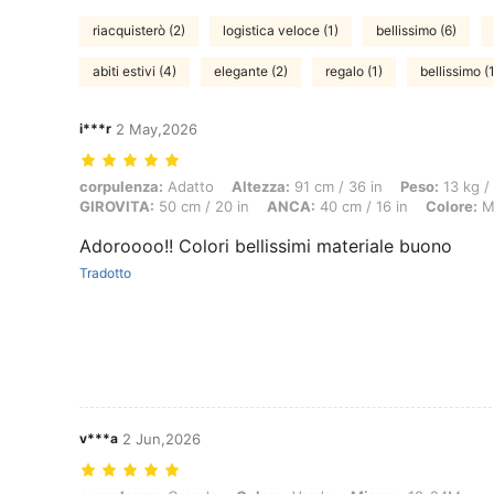
riacquisterò (2)
logistica veloce (1)
bellissimo (6)
abiti estivi (4)
elegante (2)
regalo (1)
bellissimo (
i***r
2 May,2026
corpulenza: Adatto, Altezza: 91 cm / 36 in, Peso: 13 kg / 29 lbs, Bus
corpulenza:
Adatto
Altezza:
91 cm / 36 in
Peso:
13 kg /
GIROVITA:
50 cm / 20 in
ANCA:
40 cm / 16 in
Colore:
Mu
Adoroooo!! Colori bellissimi materiale buono
Tradotto
v***a
2 Jun,2026