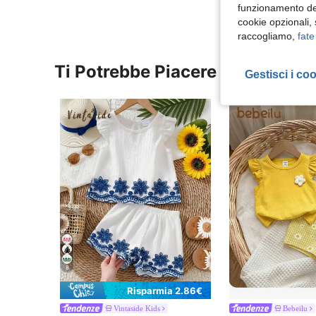
funzionamento del
cookie opzionali,
raccogliamo,
fate
Ti Potrebbe Piacere
Gestisci i co
8
Risparmia 2.86€
Vintaside Kids
Bebeilu