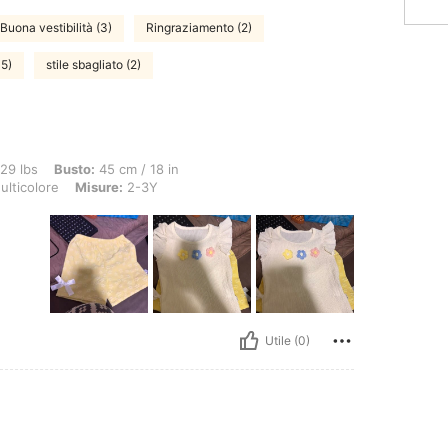
Buona vestibilità (3)
Ringraziamento (2)
15)
stile sbagliato (2)
to: 45 cm / 18 in, GIROVITA: 50 cm / 20 in, ANCA: 40 cm / 16 in, Colore: Multicolo
 29 lbs
Busto:
45 cm / 18 in
lticolore
Misure:
2-3Y
Utile (0)