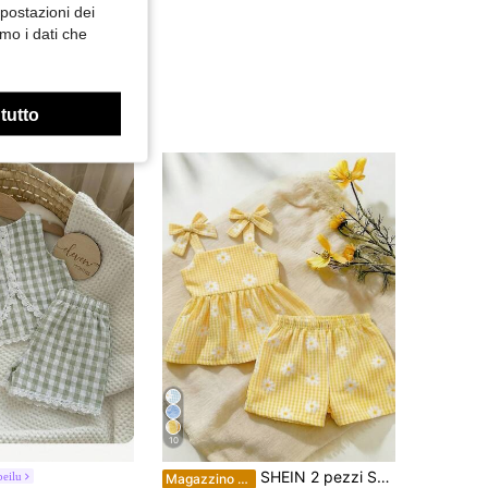
mpostazioni dei
mo i dati che
 tutto
10
SHEIN 2 pezzi Set top a canottiera e pantaloncini per bambina/neonata 0-3 anni, casual, carino, adatto per vacanze, con decorazione a righe e fiocco, primavera/estate
eilu
Magazzino EU