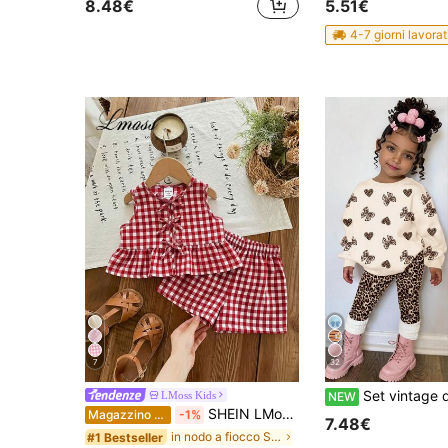
8.48€
5.51€
4-7 giorni lavorat
7
32
Set vintage dolce con stampa leopardata, fiocco e stampa a cuore, felpa girocollo ampia e casual minimalista per bambina, pantaloni lunghi con vita elastica, adatto per autun
LMoss Kids
NEW
SHEIN LMoss Kids Set carino per bambina con top a quadri con fiocco decorativo e orlo arricciato e pantaloncini, per bambina
Magazzino EU
-1%
7.48€
in nodo a fiocco Set per bambine
#1 Bestseller