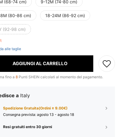
M (68-74 cm)
9-12M (74-80 cm)
18M (80-86 cm)
18-24M (86-92 cm)
Y (92-98 cm)
ft
da alle taglie
AGGIUNGI AL CARRELLO
na fino a
8
Punti SHEIN calcolati al momento del pagamento.
edisce a
Italy
Spedizione Gratuita(Ordini ≥ 9.00€)
Consegna prevista:
agosto 13 - agosto 18
Resi gratuiti entro 30 giorni