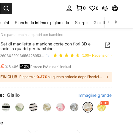
0
0
s Enter to select.
mbini
Biancheria intima e pigiameria
Scarpe
Gioielli E Accessori
3D e pantaloncini a quadri per bambine
Set di maglietta a maniche corte con fiori 3D e
oncini a quadri per bambine
SKU: sa260302201365642895375
(100+ Recensioni)
4€
-13%
ICE AND AVAILABILITY
8.48€
Prezzo IVA e dazi inclusi
Risparmia
0.37€
su questo articolo dopo l'iscrizione.
e:
Giallo
Immagine grande
re