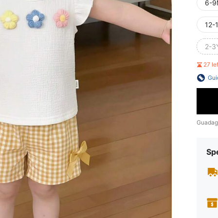
6-9
12-
2-3
27 le
Gui
Guadag
Sp