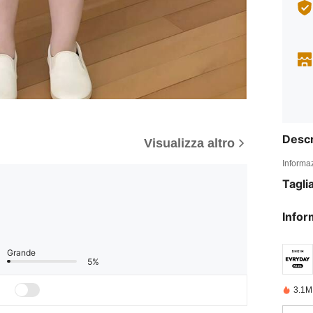
Descr
Visualizza altro
Informaz
Tagli
Infor
Grande
5%
3.1M