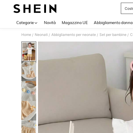
Cost
Use up 
Categorie
Novità
Magazzino UE
Abbigliamento donna
Home
Neonati
Abbigliamento per neonate
Set per bambine
C
/
/
/
/