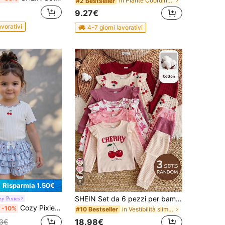
in Piante Coordinati canottiera per neonate
#2 Bestseller
9.27€
avorativi
4-7 giorni lavorativi
5
Risparmia 1.50€
SHEIN Set da 6 pezzi per bambina con maglietta a maniche lunghe in maglia tinta unita con motivo a cuore e fiocco, collo rotondo e orlo con volant, pantaloni lunghi, rosa antico e rosa chiaro, autunnale e carino
y Pixies
Cozy Pixies 2 pezzi Set di top a maniche corte con volant a girocollo e gonna/pantaloncini a vita elastica con motivo a quadri e ciliegie per bambina
-10%
in Vestibilità slim Coordinati di magliette per ba
#10 Bestseller
18.98€
23€