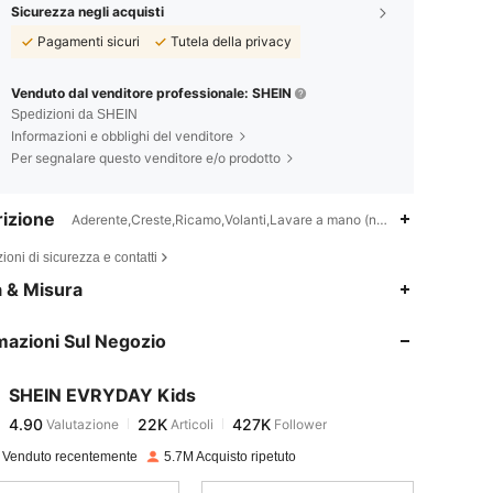
Sicurezza negli acquisti
Pagamenti sicuri
Tutela della privacy
Venduto dal venditore professionale: SHEIN
Spedizioni da SHEIN
Informazioni e obblighi del venditore
Per segnalare questo venditore e/o prodotto
izione
Aderente,Creste,Ricamo,Volanti,Lavare a mano (non lavare a secco)
ioni di sicurezza e contatti
4.90
22K
427K
a & Misura
mazioni Sul Negozio
4.90
22K
427K
SHEIN EVRYDAY Kids
4.90
22K
427K
Valutazione
Articoli
Follower
f***i
pagato
1 giorno fa
 Venduto recentemente
5.7M Acquisto ripetuto
4.90
22K
427K