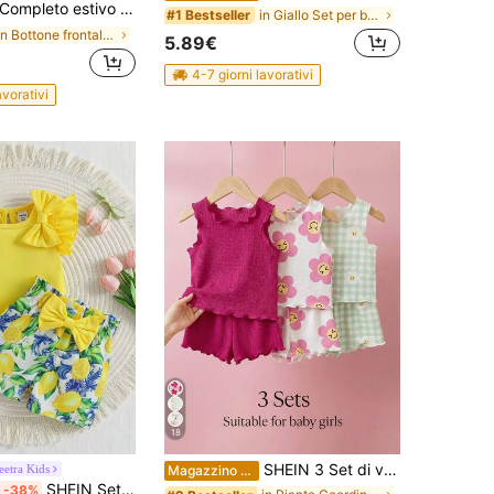
mpleto estivo da bambina in lino verde e bianco, top senza maniche con ricami, pizzo traforato e patchwork, e pantaloncini con vita elastica, stile modesto per vacanze
in Giallo Set per bambine
#1 Bestseller
in Bottone frontale Coordinati canottiera per neon
5.89€
4-7 giorni lavorativi
avorativi
18
SHEIN 3 Set di vestiti per bambine, colori vivaci, estivi, carini, abbinati alla famiglia, rosa, floreali, a quadri, con maglietta grafica, canottiera senza maniche, pantaloncini, completi a due pezzi
etra Kids
Magazzino EU
SHEIN Set di maglietta a maniche corte con collo rotondo e fiocco, e pantaloncini con volant, adatto per bambine, per uso quotidiano, uscite e vacanze, in tutte le stagioni
-38%