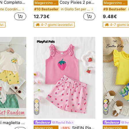
con maglietta a maniche corte con decorazioni floreali 3D e pantaloni a quadri
Cozy Pixies 2 pezzi Set top con fiocco e decorazione anatra e pantaloncini con vita elastica per bambina
Co
Magazzino EU
Magazzino EU
in Piante Coordinati di magliette per bambine
in Giallo Set per bambine
#10 Bestseller
#9 Bestseller
12.73€
9.48€
ivi
4-7 giorni lavorativi
4-7 giorni l
4
14
otondo e pantaloncini skinny per bambina, stile casual e minimalista, adatto per primavera/estate
Playful Pals
Swe
SHEIN Playful Pals Set casual di gilet e pantaloncini a stampa fragola per bambine, primavera/estate
Magazzino EU
-59%
Magazzino EU