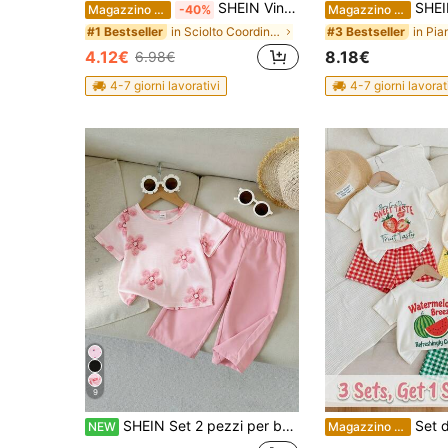
SHEIN Vintaside Kids 2 pezzi/Set Bambina 0-3 anni Set in lino ricamato bianco estivo elegante e fluido per vacanze e vacanze in campagna Outfit Top & Pantaloncini Set da due pezzi
SHEIN Completo casual per bambina 
Magazzino EU
-40%
Magazzino EU
in Sciolto Coordinati di magliette per bambine
#1 Bestseller
#3 Bestseller
4.12€
8.18€
6.98€
4-7 giorni lavorativi
4-7 giorni lavorat
9
SHEIN Set 2 pezzi per bambina, top a maniche corte con stampa e scollo rotondo, pantaloni lunghi rosa, stile casual alla moda, carino e versatile, morbido, minimalista ed elegante, adatto per estate, scuola, vacanze, viaggi, varie occasioni e uso quotidiano
Set di maglietta a maniche corte con collo r
NEW
Magazzino EU