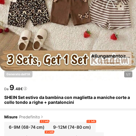
Generato dall'IA
1/7
9
.48€
Da
SHEIN Set estivo da bambina con maglietta a maniche corte a
collo tondo a righe + pantaloncini
Misure
Predefinito
12 left
11 left
6-9M
(68-74 cm)
9-12M
(74-80 cm)
15 left