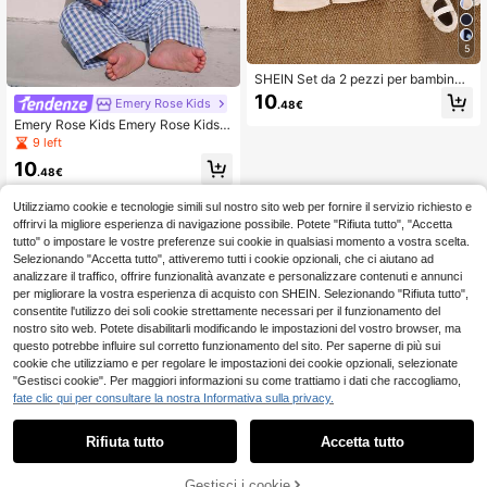
5
SHEIN Set da 2 pezzi per bambine,
autunnale, maglietta a maniche lun
10
Emery Rose Kids
.48€
ghe a righe con patchwork e orlo ar
ricciato, pantaloni a zampa, abbigli
Emery Rose Kids Emery Rose Kids 2
amento autunnale carino con fiori 3
pezzi Set di maglietta a tinta unita c
9 left
D per neonati e bambini piccoli
on fiocco a ciliegia e pantaloni a qu
10
adri per bambina
.48€
Utilizziamo cookie e tecnologie simili sul nostro sito web per fornire il servizio richiesto e
offrirvi la migliore esperienza di navigazione possibile. Potete "Rifiuta tutto", "Accetta
tutto" o impostare le vostre preferenze sui cookie in qualsiasi momento a vostra scelta.
Selezionando "Accetta tutto", attiveremo tutti i cookie opzionali, che ci aiutano ad
analizzare il traffico, offrire funzionalità avanzate e personalizzare contenuti e annunci
per migliorare la vostra esperienza di acquisto con SHEIN. Selezionando "Rifiuta tutto",
consentite l'utilizzo dei soli cookie strettamente necessari per il funzionamento del
nostro sito web. Potete disabilitarli modificando le impostazioni del vostro browser, ma
questo potrebbe influire sul corretto funzionamento del sito. Per saperne di più sui
cookie che utilizziamo e per regolare le impostazioni dei cookie opzionali, selezionate
"Gestisci cookie". Per maggiori informazioni su come trattiamo i dati che raccogliamo,
fate clic qui per consultare la nostra Informativa sulla privacy.
Rifiuta tutto
Accetta tutto
Gestisci i cookie