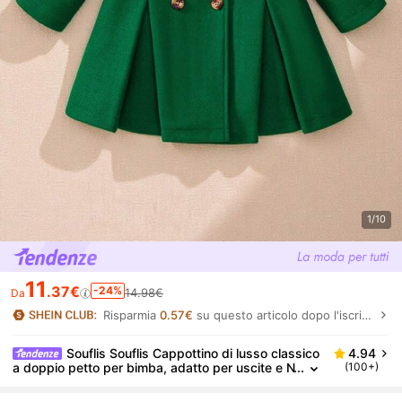
1/10
11
.37€
-24%
14.98€
Da
Risparmia
0.57€
su questo articolo dopo l'iscrizione.
Souflis Souflis Cappottino di lusso classico
4.94
a doppio petto per bimba, adatto per uscite e N
(100+)
atale/Capodanno, con tessuto spesso e confort
evole selezionato dalla mamma