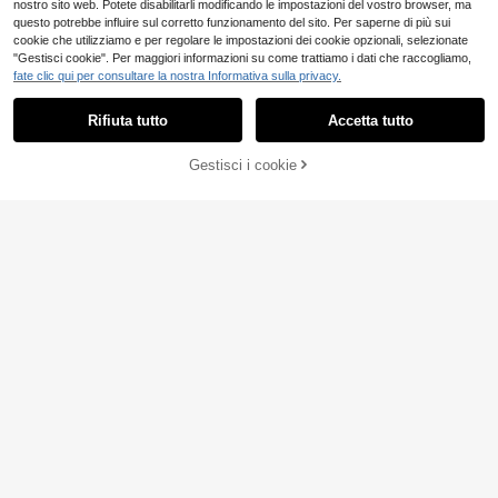
nostro sito web. Potete disabilitarli modificando le impostazioni del vostro browser, ma
questo potrebbe influire sul corretto funzionamento del sito. Per saperne di più sui
cookie che utilizziamo e per regolare le impostazioni dei cookie opzionali, selezionate
"Gestisci cookie". Per maggiori informazioni su come trattiamo i dati che raccogliamo,
fate clic qui per consultare la nostra Informativa sulla privacy.
Rifiuta tutto
Accetta tutto
Gestisci i cookie
AGGIUNGI AL CARRELLO
Giacca a vento lunga di colore solid
SHEIN Neonato Cappotto con bord
o morbida e alla moda per bambine,
o a volant con doppio petto
10
17
.56€
.98€
giacca casual per l'autunno/inverno