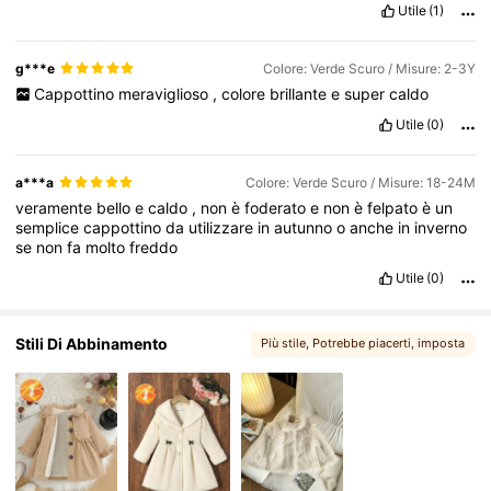
Utile
(1)
g***e
Colore: Verde Scuro / Misure: 2-3Y
Cappottino
meraviglioso
,
colore
brillante
e
super
caldo
Utile
(0)
a***a
Colore: Verde Scuro / Misure: 18-24M
veramente
bello
e
caldo
,
non
è
foderato
e
non
è
felpato
è
un
semplice
cappottino
da
utilizzare
in
autunno
o
anche
in
inverno
se
non
fa
molto
freddo
Utile
(0)
Stili Di Abbinamento
Più stile
, Potrebbe piacerti
, imposta