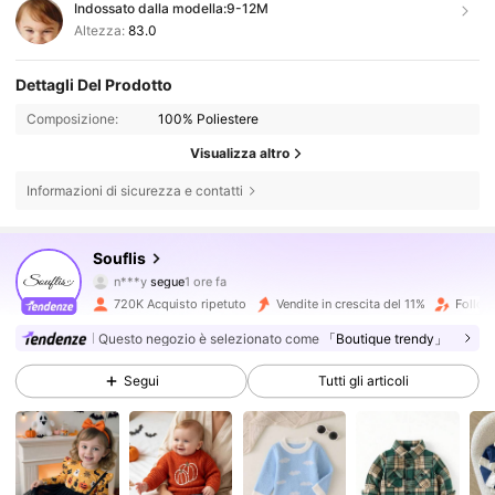
Indossato dalla modella:
9-12M
Altezza:
83.0
Dettagli Del Prodotto
Composizione:
100% Poliestere
Visualizza altro
Informazioni di sicurezza e contatti
329K Follower
4.87
Souflis
n***y
segue
1 ore fa
s***3
sta navigando
720K Acquisto ripetuto
Vendite in crescita del 11%
Follow
329K Follower
4.87
Questo negozio è selezionato come
「Boutique trendy」
329K Follower
4.87
Segui
Tutti gli articoli
329K Follower
4.87