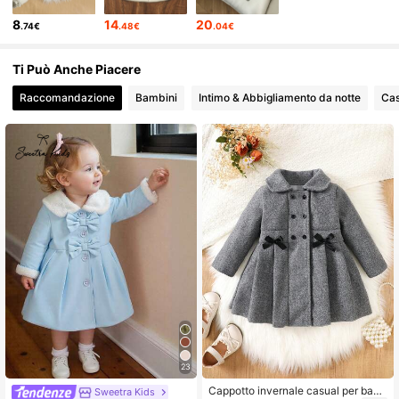
8
14
20
.74€
.48€
.04€
Ti Può Anche Piacere
Raccomandazione
Bambini
Intimo & Abbigliamento da notte
Cas
23
Cappotto invernale casual per bam
Sweetra Kids