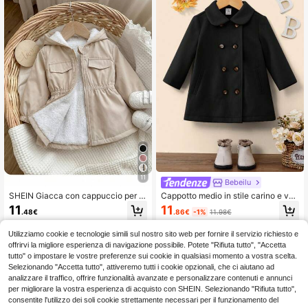
11
Bebeilu
SHEIN Giacca con cappuccio per b
Cappotto medio in stile carino e ver
ambina, carina, casual e versatile, ti
satile con bavero per bambine, adat
11
11
.86€
-1%
11.98€
.48€
nta unita, con fodera termica, per a
to per autunno/inverno
utunno/inverno
Utilizziamo cookie e tecnologie simili sul nostro sito web per fornire il servizio richiesto e
offrirvi la migliore esperienza di navigazione possibile. Potete "Rifiuta tutto", "Accetta
tutto" o impostare le vostre preferenze sui cookie in qualsiasi momento a vostra scelta.
Selezionando "Accetta tutto", attiveremo tutti i cookie opzionali, che ci aiutano ad
analizzare il traffico, offrire funzionalità avanzate e personalizzare contenuti e annunci
per migliorare la vostra esperienza di acquisto con SHEIN. Selezionando "Rifiuta tutto",
consentite l'utilizzo dei soli cookie strettamente necessari per il funzionamento del