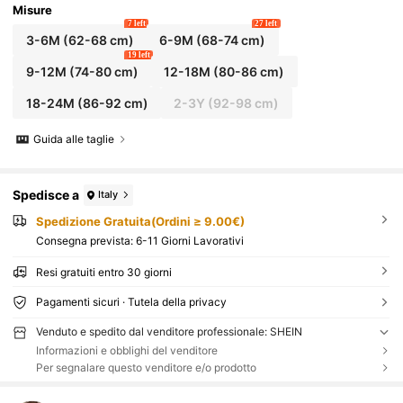
Misure
7 left
27 left
3-6M
(62-68 cm)
6-9M
(68-74 cm)
19 left
9-12M
(74-80 cm)
12-18M
(80-86 cm)
18-24M
(86-92 cm)
2-3Y
(92-98 cm)
Guida alle taglie
Spedisce a
Italy
Spedizione Gratuita(Ordini ≥ 9.00€)
Consegna prevista:
6-11 Giorni Lavorativi
Resi gratuiti entro 30 giorni
Pagamenti sicuri · Tutela della privacy
Venduto e spedito dal venditore professionale: SHEIN
Informazioni e obblighi del venditore
Per segnalare questo venditore e/o prodotto