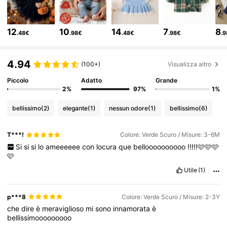
329K Follower
4.87
12
10
14
7
8
.48€
.98€
.48€
.98€
.
329K Follower
4.87
4.94
(100+)
Visualizza altro
Piccolo
Adatto
Grande
329K Follower
4.87
2%
97%
1%
bellissimo
(2)
elegante
(1)
nessun odore
(1)
bellissimo
(6)
329K Follower
4.87
T***!
Colore: Verde Scuro / Misure: 3-6M
Si
si
si
lo
ameeeeee
con
locura
que
belloooooooooo
!!!!!🩷🩷🩷
329K Follower
4.87
🩷
Utile
(1)
329K Follower
4.87
p***8
Colore: Verde Scuro / Misure: 2-3Y
che
dire
è
meraviglioso
mi
sono
innamorata
è
bellissimooooooooo
329K Follower
4.87