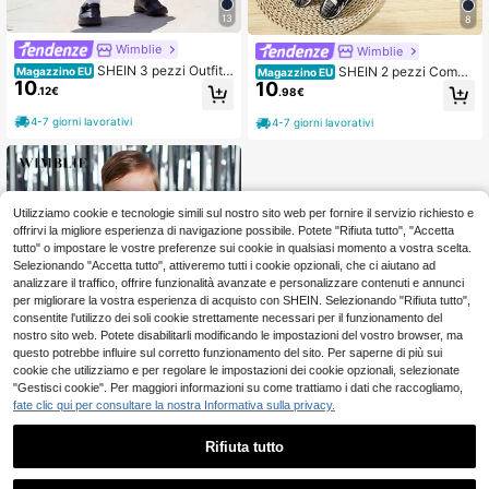
13
8
Wimblie
Wimblie
SHEIN 3 pezzi Outfit p
SHEIN 2 pezzi Compl
Magazzino EU
Magazzino EU
10
er il primo Festa della Mamma del b
10
eto elegante da bambino maschio,
.12€
.98€
ambino - Gilet senza maniche, papil
Gilet tinta unita + Set di pantaloni, S
lon e set di pantaloncini. Il gilet è di
enza camicia, Senza accessori, Ad
4-7 giorni lavorativi
4-7 giorni lavorativi
colore grigio chiaro con dettaglio de
atto per bambini da 6 mesi a 3 anni,
corativo a bottone, abbinato a un pi
Abbigliamento formale per matrimo
ccolo papillon multicolore. I pantalo
ni, spettacoli, feste, compleanni, Na
ncini sono anch'essi di colore grigio
tale, laurea
chiaro, in tinta con il gilet. Adatto pe
r occasioni per bambini come piccol
Utilizziamo cookie e tecnologie simili sul nostro sito web per fornire il servizio richiesto e
i matrimoni, concerti per bambini, e
offrirvi la migliore esperienza di navigazione possibile. Potete "Rifiuta tutto", "Accetta
cc.
tutto" o impostare le vostre preferenze sui cookie in qualsiasi momento a vostra scelta.
Selezionando "Accetta tutto", attiveremo tutti i cookie opzionali, che ci aiutano ad
analizzare il traffico, offrire funzionalità avanzate e personalizzare contenuti e annunci
per migliorare la vostra esperienza di acquisto con SHEIN. Selezionando "Rifiuta tutto",
consentite l'utilizzo dei soli cookie strettamente necessari per il funzionamento del
nostro sito web. Potete disabilitarli modificando le impostazioni del vostro browser, ma
questo potrebbe influire sul corretto funzionamento del sito. Per saperne di più sui
cookie che utilizziamo e per regolare le impostazioni dei cookie opzionali, selezionate
"Gestisci cookie". Per maggiori informazioni su come trattiamo i dati che raccogliamo,
fate clic qui per consultare la nostra Informativa sulla privacy.
Rifiuta tutto
1
Wimblie