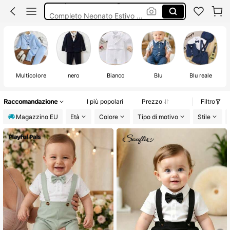
Completo Neonato Estivo Elegante
Completi Eleganti Bambini
Vestito Battesimo Maschietto
Multicolore
nero
Bianco
Blu
Blu reale
Raccomandazione
I più popolari
Prezzo
Filtro
Magazzino EU
Età
Colore
Tipo di motivo
Stile