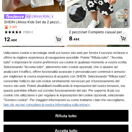
5
LMoss Kids
SHEIN LMoss Kids Set da 2 pezzi,
6
composto da camicia a maniche co
3 left
rte con colletto alla coreana blu e p
2 pezzi/set Completo casual per ne
(100+)
antaloncini a righe in vita elasticizz
onati maschi, composto da magliett
8
12
ata, adatto per bambino in occasio
.48€
21
a a maniche corte con stampa mini
.48€
ne di compleanno, festa serale, perf
malista di piccoli fiori bianchi su ba
ormance, matrimonio, battesimo, pri
SHEIN RANDOM 4 SE
SHEIN 2 pezzi/Set Giacca per
Magazzino EU
se nera e pantaloncini, comodo per
NEW
mo mese, primo compleanno, festa
T INVIATI 2 SET, T-Shirt con Stamp
bambino, Autunno/Inverno Moda ca
uso quotidiano, adatto per primaver
11
Utilizziamo cookie e tecnologie simili sul nostro sito web per fornire il servizio richiesto e
14
di nascità
.21€
.48€
a Dinosauro per Bambino Maschio
sual con ricamo, top con cerniera e
a ed estate
offrirvi la migliore esperienza di navigazione possibile. Potete "Rifiuta tutto", "Accetta
con Pantaloncini Stampati, Motivo
bordo a contrasto bianco, giacca ca
4-7 giorni lavorativi
tutto" o impostare le vostre preferenze sui cookie in qualsiasi momento a vostra scelta.
Logo Dinosauro con Pantaloncini, T
sual e pantaloni lunghi, outfit sporti
Selezionando "Accetta tutto", attiveremo tutti i cookie opzionali, che ci aiutano ad
-Shirt con Motivo Dinosauro con Pa
vo da esterno e strada, per uscite q
analizzare il traffico, offrire funzionalità avanzate e personalizzare contenuti e annunci
ntaloncini Stampati, Set Combinazi
uotidiane, stile sportivo versatile e a
one Casuale Adatto per Indossare i
per migliorare la vostra esperienza di acquisto con SHEIN. Selezionando "Rifiuta tutto",
lla moda
n Primavera e Estate
consentite l'utilizzo dei soli cookie strettamente necessari per il funzionamento del
nostro sito web. Potete disabilitarli modificando le impostazioni del vostro browser, ma
questo potrebbe influire sul corretto funzionamento del sito. Per saperne di più sui
cookie che utilizziamo e per regolare le impostazioni dei cookie opzionali, selezionate
"Gestisci cookie". Per maggiori informazioni su come trattiamo i dati che raccogliamo,
fate clic qui per consultare la nostra Informativa sulla privacy.
Rifiuta tutto
Mostra articoli simili in magazzino
Vedi Tutto
4
12
Accetta tutto