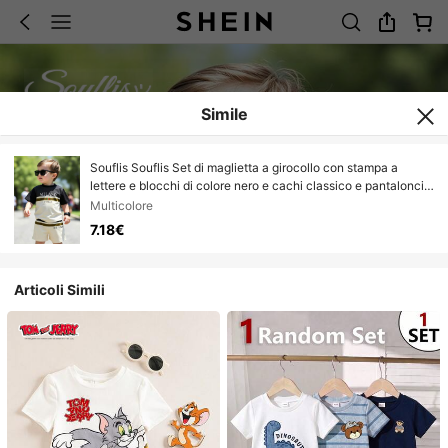
Simile
Souflis Souflis Set di maglietta a girocollo con stampa a
lettere e blocchi di colore nero e cachi classico e pantaloncini
abbinati per bambini, bianco, estate, grafico, spiaggia,
Multicolore
abbigliamento sportivo da esterno
7.18€
Articoli Simili