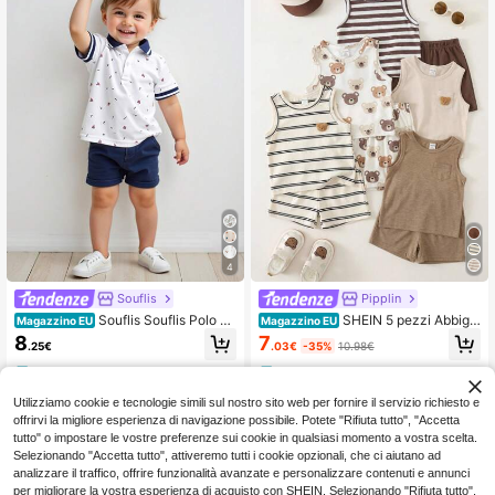
4
Souflis
Pipplin
Souflis Souflis Polo sh
SHEIN 5 pezzi Abbigli
Magazzino EU
Magazzino EU
irt casual a righe con mezza apertur
amento per neonati unisex per bam
7
8
.03€
-35%
10.98€
.25€
a e bottoni per bambini piccoli, adat
bini e bambine, canotte estive carin
ta per casa, uso quotidiano, viaggi,
e e versatili, casual, in maglia a righ
4-7 giorni lavorativi
4-7 giorni lavorativi
estate, 3 mesi - 3 anni
e con motivo orsetto cartone anima
to, multicolore, abbinabili a tutto, co
Utilizziamo cookie e tecnologie simili sul nostro sito web per fornire il servizio richiesto e
nfezione multipla (solo canotte)
offrirvi la migliore esperienza di navigazione possibile. Potete "Rifiuta tutto", "Accetta
tutto" o impostare le vostre preferenze sui cookie in qualsiasi momento a vostra scelta.
Selezionando "Accetta tutto", attiveremo tutti i cookie opzionali, che ci aiutano ad
analizzare il traffico, offrire funzionalità avanzate e personalizzare contenuti e annunci
per migliorare la vostra esperienza di acquisto con SHEIN. Selezionando "Rifiuta tutto",