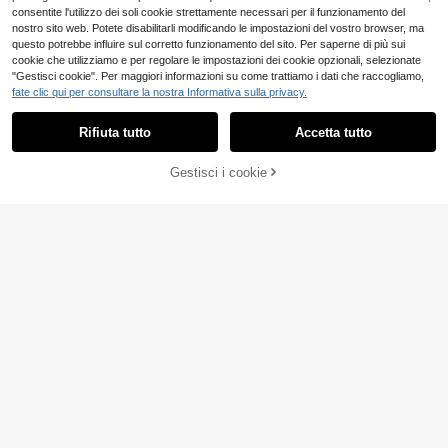
consentite l'utilizzo dei soli cookie strettamente necessari per il funzionamento del
nostro sito web. Potete disabilitarli modificando le impostazioni del vostro browser, ma
questo potrebbe influire sul corretto funzionamento del sito. Per saperne di più sui
cookie che utilizziamo e per regolare le impostazioni dei cookie opzionali, selezionate
"Gestisci cookie". Per maggiori informazioni su come trattiamo i dati che raccogliamo,
fate clic qui per consultare la nostra Informativa sulla privacy.
Rifiuta tutto
Accetta tutto
Gestisci i cookie
AGGIUNGI AL CARRELLO
5
Maglietta a maniche corte con stam
Pipplin
pa di corona e slogan lettere casual
6
SHEIN Polo a maniche corte casual
.31€
alla moda per bambino
e carina in stile college per bambino
9
.15€
maschio, adatta per feste di comple
anno, serate, eventi, matrimoni, fest
a di nascità, per celebrazioni di 1 m
ese e 1 anno