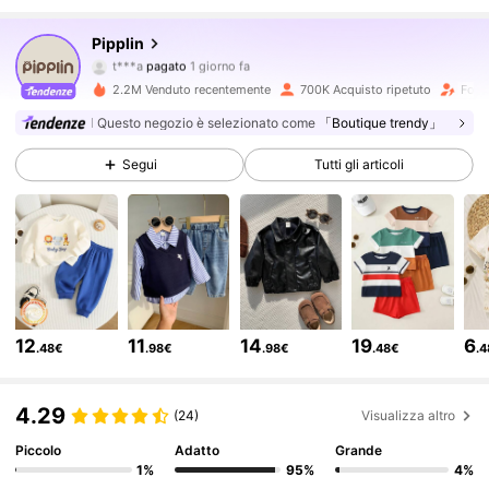
199K Follower
Pipplin
4.85
t***a
pagato
1 giorno fa
a***1
segue
4 ore fa
2.2M Venduto recentemente
700K Acquisto ripetuto
Follo
199K Follower
4.85
Questo negozio è selezionato come
「Boutique trendy」
Segui
Tutti gli articoli
199K Follower
4.85
199K Follower
4.85
199K Follower
4.85
12
11
14
19
6
.48€
.98€
.98€
.48€
.
199K Follower
4.85
4.29
(24)
Visualizza altro
Piccolo
Adatto
Grande
1%
95%
4%
199K Follower
4.85