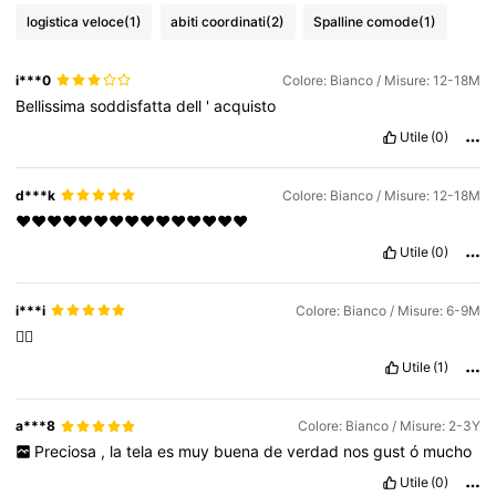
logistica veloce
(1)
abiti coordinati
(2)
Spalline comode
(1)
199K Follower
4.85
i***0
Colore: Bianco / Misure: 12-18M
Bellissima
soddisfatta
dell
'
acquisto
Utile
(0)
199K Follower
4.85
d***k
Colore: Bianco / Misure: 12-18M
199K Follower
4.85
❤️❤️❤️❤️❤️❤️❤️❤️❤️❤️❤️❤️❤️❤️❤️
Utile
(0)
199K Follower
4.85
i***i
Colore: Bianco / Misure: 6-9M
👍🏻
Utile
(1)
a***8
Colore: Bianco / Misure: 2-3Y
Preciosa
,
la
tela
es
muy
buena
de
verdad
nos
gust
ó
mucho
Utile
(0)