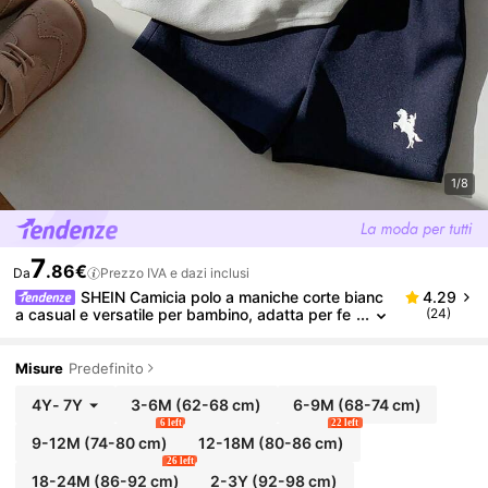
1/8
7
.86€
Da
Prezzo IVA e dazi inclusi
SHEIN Camicia polo a maniche corte bianc
4.29
a casual e versatile per bambino, adatta per fe
(24)
ste di compleanno, feste serali, performance, m
atrimoni, festa di nascità, celebrazioni del primo me
se, celebrazioni del primo anno, uscite quotidiane, a
Misure
Predefinito
ttività indoor e scuola
4Y
-
7Y
3-6M
(62-68 cm)
6-9M
(68-74 cm)
6 left
22 left
9-12M
(74-80 cm)
12-18M
(80-86 cm)
26 left
18-24M
(86-92 cm)
2-3Y
(92-98 cm)