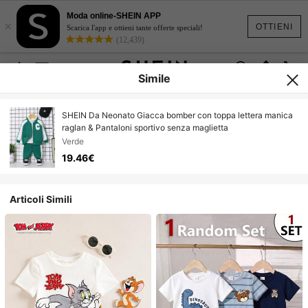
Moda online-SHEIN APP
×
OTTIENI
Scarica l'app e ottieni tante offerte speciali!
(12,439)
Simile
SHEIN Da Neonato Giacca bomber con toppa lettera manica
raglan & Pantaloni sportivo senza maglietta
Verde
19.46€
Articoli Simili