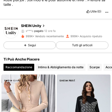
taille
.
Utile
(0)
SHEIN Unity
545K Follower
4.81
s***o
pagato
12 ore fa
x***8
segue
2 ore fa
999K+ Venduto recentemente
999K+ Acquisto ripetuto
545K Follower
4.81
Segui
Tutti gli articoli
Ti Può Anche Piacere
545K Follower
4.81
Raccomandazione
Intimo & Abbigliamento da notte
Scarpe
Acce
545K Follower
4.81
545K Follower
4.81
545K Follower
4.81