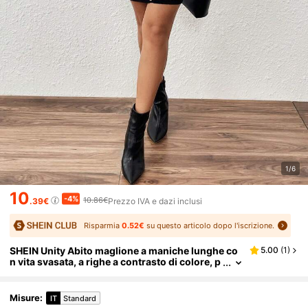
1/6
10
-4%
10.86€
.39€
Prezzo IVA e dazi inclusi
Risparmia
0.52€
su questo articolo dopo l'iscrizione.
SHEIN Unity Abito maglione a maniche lunghe co
5.00
(
1
)
n vita svasata, a righe a contrasto di colore, p
er l'autunno/inverno, per le donne
Misure
:
IT
Standard