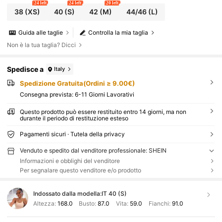
24 left
24 left
20 left
38
(XS)
40
(S)
42
(M)
44/46
(L)
Guida alle taglie
Controlla la mia taglia
Non è la tua taglia? Dicci
Spedisce a
Italy
Spedizione Gratuita(Ordini ≥ 9.00€)
Consegna prevista:
6-11 Giorni Lavorativi
Questo prodotto può essere restituito entro 14 giorni, ma non
durante il periodo di restituzione esteso
Pagamenti sicuri · Tutela della privacy
Venduto e spedito dal venditore professionale: SHEIN
Informazioni e obblighi del venditore
Per segnalare questo venditore e/o prodotto
Indossato dalla modella:
IT 40 (S)
Altezza:
168.0
Busto:
87.0
Vita:
59.0
Fianchi:
91.0