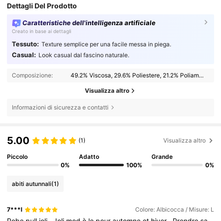
Dettagli Del Prodotto
Caratteristiche dell'intelligenza artificiale
Creato in base ai dettagli
Tessuto:
Texture semplice per una facile messa in piega.
Casual:
Look casual dal fascino naturale.
Composizione:
49.2% Viscosa, 29.6% Poliestere, 21.2% Poliammide
Visualizza altro
Informazioni di sicurezza e contatti
5.00
(1)
Visualizza altro
Piccolo
Adatto
Grande
0%
100%
0%
abiti autunnali
(1)
7***l
Colore: Albicocca / Misure: L
Robe
pull
joli
.
Joli
mod
è
le
pour
automne
et
hiver
.
Prendre
sa