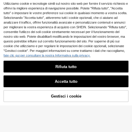
SHEIN Unity Vestito casual in magli
Utilizziamo cookie e tecnologie simili sul nostro sito web per fornire il servizio richiesto e
Sunnyshic Top in maglia con s
NEW
a con scollo a V, maniche lunghe e f
collo all'americana da donna, estiv
offrirvi la migliore esperienza di navigazione possibile. Potete "Rifiuta tutto", "Accetta
16
8
.89€
.98€
iocco, attillato, da donna
o, marrone, stile casual minimalista,
tutto" o impostare le vostre preferenze sui cookie in qualsiasi momento a vostra scelta.
versatile e sexy, hot girl
Selezionando "Accetta tutto", attiveremo tutti i cookie opzionali, che ci aiutano ad
analizzare il traffico, offrire funzionalità avanzate e personalizzare contenuti e annunci
per migliorare la vostra esperienza di acquisto con SHEIN. Selezionando "Rifiuta tutto",
consentite l'utilizzo dei soli cookie strettamente necessari per il funzionamento del
nostro sito web. Potete disabilitarli modificando le impostazioni del vostro browser, ma
questo potrebbe influire sul corretto funzionamento del sito. Per saperne di più sui
cookie che utilizziamo e per regolare le impostazioni dei cookie opzionali, selezionate
"Gestisci cookie". Per maggiori informazioni su come trattiamo i dati che raccogliamo,
fate clic qui per consultare la nostra Informativa sulla privacy.
Rifiuta tutto
Accetta tutto
4
Gestisci i cookie
AGGIUNGI AL CARRELLO
Risparmia 0.33€
SHEIN Unity Vestito Maglia Slim Ca
EURMUSE
sual A Maniche Lunghe Con Motivo
12
EURMUSE Abito corto
Magazzino EU
.01€
Traforato Tinta Unita, Autunno & Inv
in maglia a collo alto, spesso e lavor
28 left
erno
ato a trecce, nuovo e sexy, adatto p
13
er l'autunno/inverno e per l'uso quot
.31€
-2%
13.64€
idiano