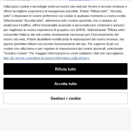
MISSGUIDED
Aloruh Nuova elegant
MISSGUIDED Top corto monospall
Magazzino EU
#ciclismochic
7
e e sexy camicetta corta da donna i
a con motivo portafortuna, senza m
MISSGUIDED Canotta estiva casua
1 left
Utilizziamo cookie e tecnologie simili sul nostro sito web per fornire il servizio richiesto e
.98€
MISSGUIDED Top corto con scollo
n stile Y2K, con stampa Tintura a no
aniche, tema irlandese, colore ment
20
l con balze a strati, scollo a canottie
10
offrirvi la migliore esperienza di navigazione possibile. Potete "Rifiuta tutto", "Accetta
.58€
quadrato e maniche a cappuccio, a
5 left
.35€
di, in rete, aderente, arricciata e con
a, plissettato, per festa di San Patri
ra e spalline sottili
4-7 giorni lavorativi
tutto" o impostare le vostre preferenze sui cookie in qualsiasi momento a vostra scelta.
tletico, per allenamento, yoga, dan
8
laccio frontale, spalle scoperte e se
zio, moda primavera, abbigliamento
.04€
za, studio, performance, base, ader
Selezionando "Accetta tutto", attiveremo tutti i cookie opzionali, che ci aiutano ad
nza maniche
da festa, uscita notturna in club
ente, Natale
analizzare il traffico, offrire funzionalità avanzate e personalizzare contenuti e annunci
per migliorare la vostra esperienza di acquisto con SHEIN. Selezionando "Rifiuta tutto",
consentite l'utilizzo dei soli cookie strettamente necessari per il funzionamento del
nostro sito web. Potete disabilitarli modificando le impostazioni del vostro browser, ma
questo potrebbe influire sul corretto funzionamento del sito. Per saperne di più sui
cookie che utilizziamo e per regolare le impostazioni dei cookie opzionali, selezionate
"Gestisci cookie". Per maggiori informazioni su come trattiamo i dati che raccogliamo,
fate clic qui per consultare la nostra Informativa sulla privacy.
Rifiuta tutto
Mostra articoli simili in magazzino
Vedi Tutto
Accetta tutto
Ci dispiace, questo prodotto è esaurito
Gestisci i cookie
ESAURITO
13
22
#Salvia tenera
Siren Gaze
EMERY ROSE Magliett
Magazzino EU
MISSGUIDED Top corto monospall
a casual da donna a maniche corte
Aloruh
(1000+)
Siren Gaze Nuova Ma
Magazzino EU
a con dettaglio legato laterale, prim
con scollo rotondo, taglio laser e ric
5 left
11
3
glietta a Spalle Scoperte Monocolor
Aloruh Top aderente da donna estiv
.48€
.67€
-50%
7.37€
avera estate, canotta arricciata sen
amo
10
e per Donna, Arrivo Primavera/Estat
o con maniche a cappuccio, collo a
9 left
.70€
za maniche, adatto per festival, co
e
simmetrico drappeggiato e tessuto l
4-7 giorni lavorativi
4-7 giorni lavorativi
5
ncerti, feste, club, casual, atletico,
.84€