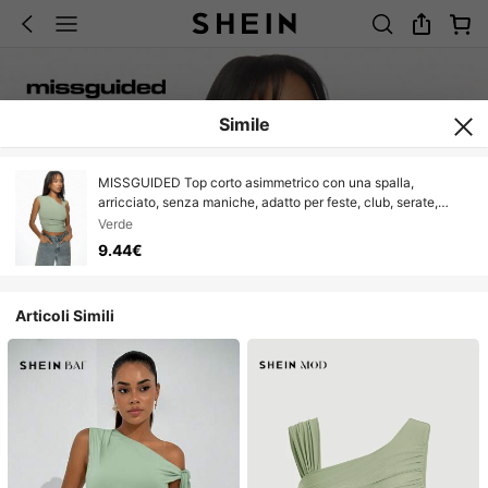
Simile
MISSGUIDED Top corto asimmetrico con una spalla,
arricciato, senza maniche, adatto per feste, club, serate,
aderente, di moda contemporanea, colore verde salvia, per
Verde
Natale
9.44€
Articoli Simili