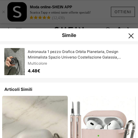
Moda online-SHEIN APP
×
OTTIENI
Scarica l'app e ottieni tante offerte speciali!
(12,439)
Simile
Astronauta 1 pezzo Grafica Orbita Planetaria, Design
Minimalista Spazio Universo Costellazione Galassia,
Compatibile con 1/2/3/4/Pro/Pro2/Pro3 Custodia Auricolari,
Multicolore
Texture Arenaria Nera, Semplice Ciondolo Creativo con
4.48€
Cordino per Appendere
Articoli Simili