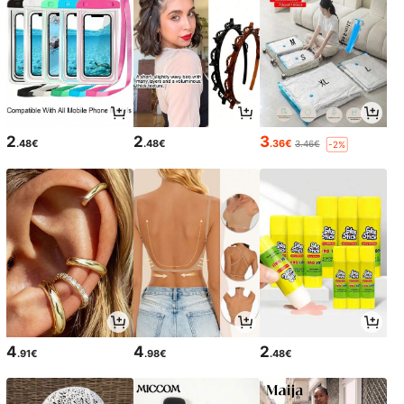
2
2
3
.48€
.48€
.36€
3.46€
-2%
4
4
2
.91€
.98€
.48€