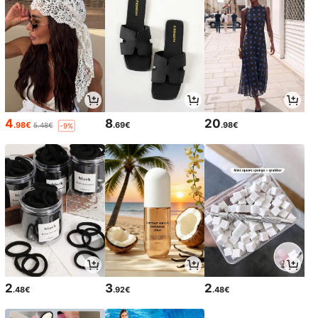
4
8
20
.98€
.69€
.98€
5.48€
-9%
2
3
2
.48€
.92€
.48€