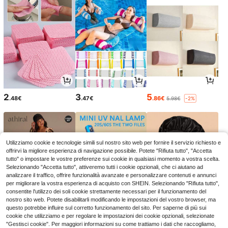
2
3
5
.48€
.47€
.86€
5.98€
-2%
Utilizziamo cookie e tecnologie simili sul nostro sito web per fornire il servizio richiesto e
offrirvi la migliore esperienza di navigazione possibile. Potete "Rifiuta tutto", "Accetta
tutto" o impostare le vostre preferenze sui cookie in qualsiasi momento a vostra scelta.
Selezionando "Accetta tutto", attiveremo tutti i cookie opzionali, che ci aiutano ad
analizzare il traffico, offrire funzionalità avanzate e personalizzare contenuti e annunci
per migliorare la vostra esperienza di acquisto con SHEIN. Selezionando "Rifiuta tutto",
consentite l'utilizzo dei soli cookie strettamente necessari per il funzionamento del
nostro sito web. Potete disabilitarli modificando le impostazioni del vostro browser, ma
questo potrebbe influire sul corretto funzionamento del sito. Per saperne di più sui
10
3
2
.98€
.48€
.91€
cookie che utilizziamo e per regolare le impostazioni dei cookie opzionali, selezionate
16.48€
-33%
"Gestisci cookie". Per maggiori informazioni su come trattiamo i dati che raccogliamo,