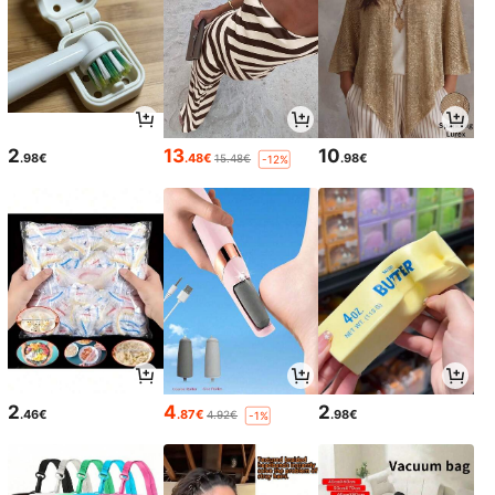
2
13
10
.98€
.48€
.98€
15.48€
-12%
2
4
2
.46€
.87€
.98€
4.92€
-1%