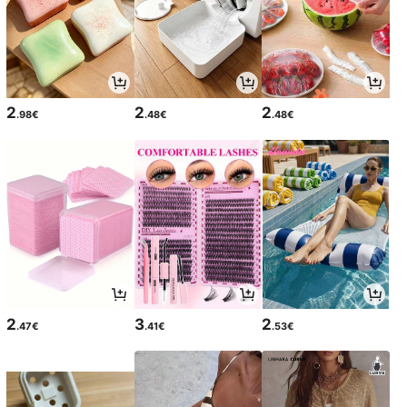
2
2
2
.98€
.48€
.48€
2
3
2
.47€
.41€
.53€