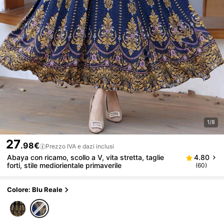
1/8
27
.98€
Prezzo IVA e dazi inclusi
Abaya con ricamo, scollo a V, vita stretta, taglie
4.80
forti, stile mediorientale primaverile
(60)
Colore: Blu Reale