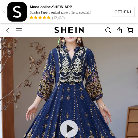
Moda online-SHEIN APP
×
OTTIENI
Scarica l'app e ottieni tante offerte speciali!
(12,439)