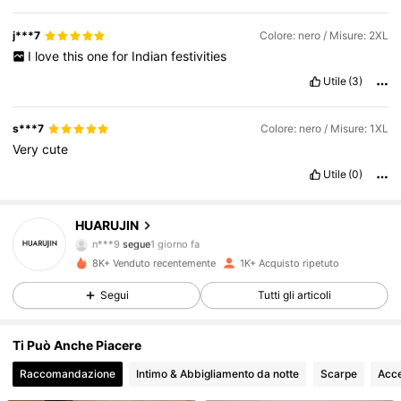
j***7
Colore: nero / Misure: 2XL
I
love
this
one
for
Indian
festivities
Utile
(3)
s***7
Colore: nero / Misure: 1XL
Very
cute
3.6K Follower
4.84
Utile
(0)
3.6K Follower
4.84
HUARUJIN
n***9
segue
1 giorno fa
3.6K Follower
4.84
8K+ Venduto recentemente
1K+ Acquisto ripetuto
Segui
Tutti gli articoli
3.6K Follower
4.84
Ti Può Anche Piacere
3.6K Follower
4.84
Raccomandazione
Intimo & Abbigliamento da notte
Scarpe
Acce
3.6K Follower
4.84