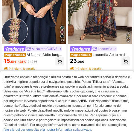
23
Al Najma CURVE
Lacomfia
Al Najma Abito lungo
Lacomfia Abito midi c
Magazzino EU
Magazzino EU
con maniche lunghe in stile tradizio
asual con stampa floreale retrò a 3/
15
23
.51€
-28%
21.75€
.08€
nale arabo, taglia comoda, con dec
4 maniche, adatto per tutte le occa
orazioni applicate
sioni in primavera ed estate, taglie c
4-7 giorni lavorativi
4-7 giorni lavorativi
omode
Utilizziamo cookie e tecnologie simili sul nostro sito web per fornire il servizio richiesto e
offrirvi la migliore esperienza di navigazione possibile. Potete "Rifiuta tutto", "Accetta
tutto" o impostare le vostre preferenze sui cookie in qualsiasi momento a vostra scelta.
Selezionando "Accetta tutto", attiveremo tutti i cookie opzionali, che ci aiutano ad
analizzare il traffico, offrire funzionalità avanzate e personalizzare contenuti e annunci
Mostra articoli simili in magazzino
Vedi Tutto
per migliorare la vostra esperienza di acquisto con SHEIN. Selezionando "Rifiuta tutto",
consentite l'utilizzo dei soli cookie strettamente necessari per il funzionamento del
nostro sito web. Potete disabilitarli modificando le impostazioni del vostro browser, ma
questo potrebbe influire sul corretto funzionamento del sito. Per saperne di più sui
cookie che utilizziamo e per regolare le impostazioni dei cookie opzionali, selezionate
"Gestisci cookie". Per maggiori informazioni su come trattiamo i dati che raccogliamo,
fate clic qui per consultare la nostra Informativa sulla privacy.