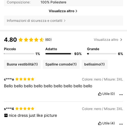
Composizione:
100% Poliestere
Visualizza altro
Informazioni di sicurezza e contatti
4.80
(60)
Visualizza altro
Piccolo
Adatto
Grande
1%
93%
6%
Buona vestibilità
(1)
Spalline comode
(1)
bellissimo
(1)
c***o
Colore: nero / Misure: 3XL
Bello
bello
bello
bello
bello
bello
bello
bello
bello
Utile
(0)
s***4
Colore: nero / Misure: 3XL
nice
dress
just
like
picture
Utile
(4)