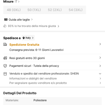
Misure
IT
48
(0XL)
50
(1XL)
52
(2XL)
54
(3XL)
Guida alle taglie
93%
lo ha trovato della misura giusta
Spedisce a
Italy
Spedizione Gratuita
Consegna prevista:
6-11 Giorni Lavorativi
Resi gratuiti entro 30 giorni
Pagamenti sicuri · Tutela della privacy
Venduto e spedito dal venditore professionale: SHEIN
Informazioni e obblighi del venditore
Per segnalare questo venditore e/o prodotto
Dettagli Del Prodotto
Materiale:
Poliestere